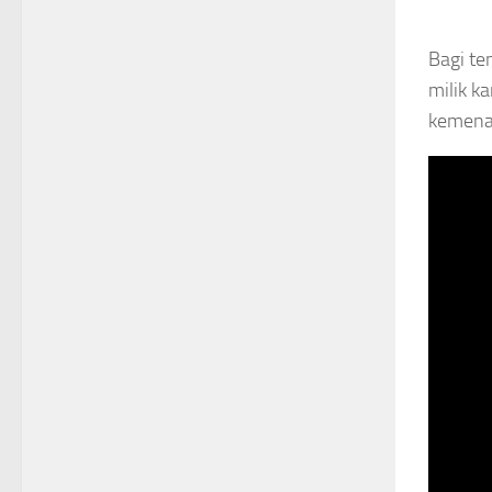
Bagi te
milik k
kemenan