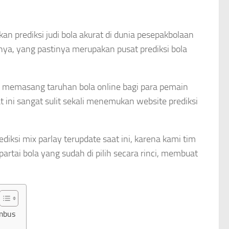
an prediksi judi bola akurat di dunia pesepakbolaan
 lainnya, yang pastinya merupakan pusat prediksi bola
 memasang taruhan bola online bagi para pemain
at ini sangat sulit sekali menemukan website prediksi
si mix parlay terupdate saat ini, karena kami tim
artai bola yang sudah di pilih secara rinci, membuat
embus