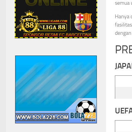
semua u
Hanya 
fasilita
dengan 
PRE
JAP
UEFA