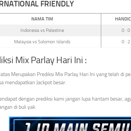
RNATIONAL FRIENDLY
NAMA TIM
HANDI
Indonesia vs Palestine
0 : 0
Malaysia vs Solomon Islands
0 : 2
iksi Mix Parlay Hari Ini :
iatas Merupakan Prediksi Mix Parlay Hari Ini yang telah di
sa mendapatkan Jackpot besar.
pendapat dengan prediksi kami jangan lupa hantam besar, ag
angan di buli yak.