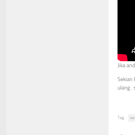
Jika an
Sekian 
ulang..
Tag:
ber