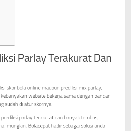
ksi Parlay Terakurat Dan
si skor bola online maupun prediksi mix parlay,
an kebanyakan website bekerja sama dengan bandar
g sudah di atur skornya.
rediksi parlay terakurat dan banyak tembus,
 mungkin. Bolacepat hadir sebagai solusi anda