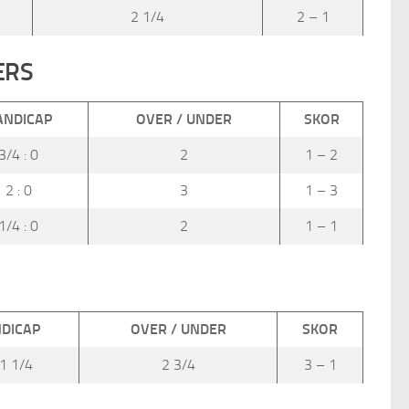
2 1/4
2 – 1
ERS
ANDICAP
OVER / UNDER
SKOR
3/4 : 0
2
1 – 2
2 : 0
3
1 – 3
1/4 : 0
2
1 – 1
DICAP
OVER / UNDER
SKOR
 1 1/4
2 3/4
3 – 1