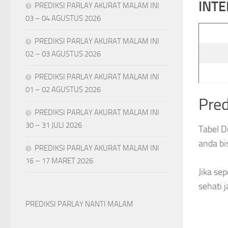
INTE
PREDIKSI PARLAY AKURAT MALAM INI
03 – 04 AGUSTUS 2026
PREDIKSI PARLAY AKURAT MALAM INI
02 – 03 AGUSTUS 2026
PREDIKSI PARLAY AKURAT MALAM INI
01 – 02 AGUSTUS 2026
Pred
PREDIKSI PARLAY AKURAT MALAM INI
30 – 31 JULI 2026
Tabel D
anda bi
PREDIKSI PARLAY AKURAT MALAM INI
16 – 17 MARET 2026
Jika se
sehati j
PREDIKSI PARLAY NANTI MALAM