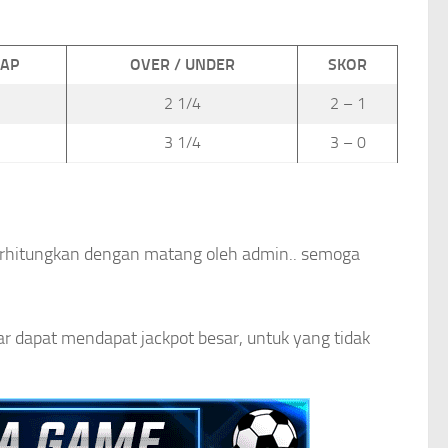
CAP
OVER / UNDER
SKOR
2 1/4
2 – 1
3 1/4
3 – 0
 perhitungkan dengan matang oleh admin.. semoga
ar dapat mendapat jackpot besar, untuk yang tidak