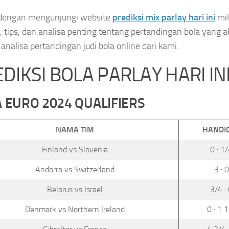
dengan mengunjungi website
prediksi mix parlay hari ini
mil
s, tips, dan analisa penting tentang pertandingan bola yang a
analisa pertandingan judi bola online dari kami.
DIKSI BOLA PARLAY HARI IN
 EURO 2024 QUALIFIERS
NAMA TIM
HANDI
Finland vs Slovenia
0 : 1
Andorra vs Switzerland
3 : 0
Belarus vs Israel
3/4 :
Denmark vs Northern Ireland
0 : 1 