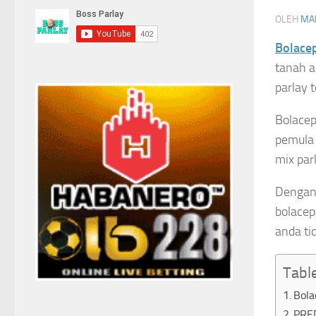
OLEH
MA
Bolace
tanah ai
parlay t
Bolacep
pemula 
mix par
Dengan 
bolacep
anda ti
Tabl
Bola
PRED