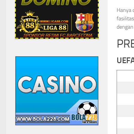
Hanya 
fasilita
dengan 
PRE
UEFA