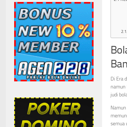
Bol
Ban
Di Era 
namun t
judi bo
Namun t
memungk
semua u