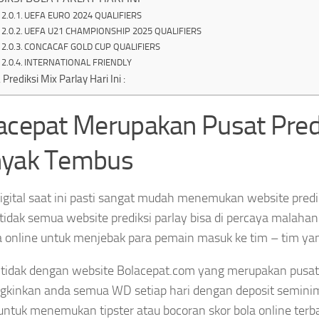
UEFA EURO 2024 QUALIFIERS
UEFA U21 CHAMPIONSHIP 2025 QUALIFIERS
CONCACAF GOLD CUP QUALIFIERS
INTERNATIONAL FRIENDLY
Prediksi Mix Parlay Hari Ini :
acepat Merupakan Pusat Predi
yak Tembus
digital saat ini pasti sangat mudah menemukan website predik
idak semua website prediksi parlay bisa di percaya malah
la online untuk menjebak para pemain masuk ke tim – tim yan
idak dengan website Bolacepat.com yang merupakan pusat p
inkan anda semua WD setiap hari dengan deposit seminimal
ntuk menemukan tipster atau bocoran skor bola online terbai