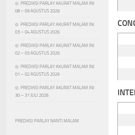
PREDIKSI PARLAY AKURAT MALAM INI
08 – 09 AGUSTUS 2026
CONC
PREDIKSI PARLAY AKURAT MALAM INI
03 – 04 AGUSTUS 2026
PREDIKSI PARLAY AKURAT MALAM INI
02 – 03 AGUSTUS 2026
PREDIKSI PARLAY AKURAT MALAM INI
01 – 02 AGUSTUS 2026
PREDIKSI PARLAY AKURAT MALAM INI
INTE
30 – 31 JULI 2026
PREDIKSI PARLAY NANTI MALAM