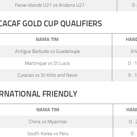
Faroe Islands U21 vs Andorra U21
0 
ACAF GOLD CUP QUALIFIERS
NAMA TIM
HAND
Antigua Barbuda vs Guadeloupe
3/4
Martinique vs St Lucia
0 : 
Curacao vs St Kitts and Nevis
0 : 
RNATIONAL FRIENDLY
NAMA TIM
HAN
China vs Myanmar
0 : 
South Korea vs Peru
0 :