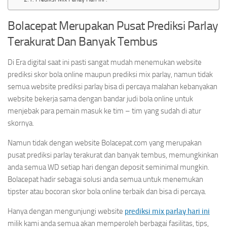
Bolacepat Merupakan Pusat Prediksi Parlay
Terakurat Dan Banyak Tembus
Di Era digital saat ini pasti sangat mudah menemukan website
prediksi skor bola online maupun prediksi mix parlay, namun tidak
semua website prediksi parlay bisa di percaya malahan kebanyakan
website bekerja sama dengan bandar judi bola online untuk
menjebak para pemain masuk ke tim – tim yang sudah di atur
skornya.
Namun tidak dengan website Bolacepat.com yang merupakan
pusat prediksi parlay terakurat dan banyak tembus, memungkinkan
anda semua WD setiap hari dengan deposit seminimal mungkin.
Bolacepat hadir sebagai solusi anda semua untuk menemukan
tipster atau bocoran skor bola online terbaik dan bisa di percaya.
Hanya dengan mengunjungi website
prediksi mix parlay hari ini
milik kami anda semua akan memperoleh berbagai fasilitas, tips,