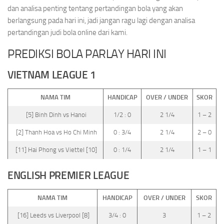
dan analisa penting tentang pertandingan bola yang akan
berlangsung pada hari ini, jadi jangan ragu lagi dengan analisa
pertandingan judi bola online dari kami.
PREDIKSI BOLA PARLAY HARI INI
VIETNAM LEAGUE 1
NAMA TIM
HANDICAP
OVER / UNDER
SKOR
[5] Binh Dinh vs Hanoi
1/2 : 0
2 1/4
1 – 2
[2] Thanh Hoa vs Ho Chi Minh
0 : 3/4
2 1/4
2 – 0
[11] Hai Phong vs Viettel [10]
0 : 1/4
2 1/4
1 – 1
ENGLISH PREMIER LEAGUE
NAMA TIM
HANDICAP
OVER / UNDER
SKOR
[16] Leeds vs Liverpool [8]
3/4 : 0
3
1 – 2