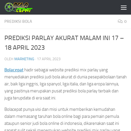
Skip to content
PREDIKSI BOLA
0
PREDIKSI PARLAY AKURAT MALAM INI 17 –
18 APRIL 2023
OLEH
MARKETING
·
17 APRIL 2023
Bolacepat
hadir sebagai website prediksi mix parlay yang
menyediakan prediksi judi bola akurat di dunia pesepakbolaan tanah
air, baik liga inggris, liga spanyol, liga italia, dan liga eropa lainnya,
yang pastinya merupakan pusat prediksi bola parlay terbaik dan
juga terupdate di era saat ini.
Bolacepat punya visi dan misi untuk memberikan kemudahan
dalam memasang taruhan bola online bagi para pemain pemula
ataupun senior judi bola online di indonesia, dikarenakan saat ini
sangat sulit sekali menemukan website prediksi mix parlay yang