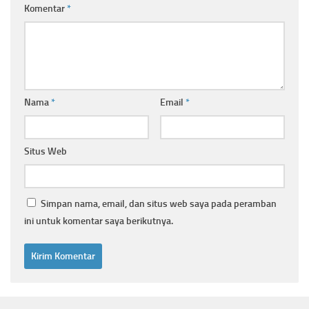
Komentar
*
Nama
*
Email
*
Situs Web
Simpan nama, email, dan situs web saya pada peramban
ini untuk komentar saya berikutnya.