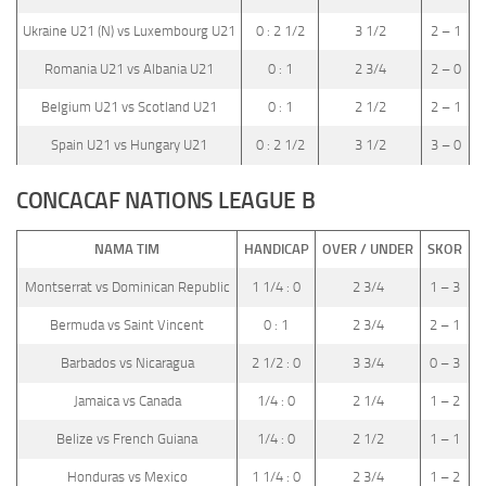
Ukraine U21 (N) vs Luxembourg U21
0 : 2 1/2
3 1/2
2 – 1
Romania U21 vs Albania U21
0 : 1
2 3/4
2 – 0
Belgium U21 vs Scotland U21
0 : 1
2 1/2
2 – 1
Spain U21 vs Hungary U21
0 : 2 1/2
3 1/2
3 – 0
CONCACAF NATIONS LEAGUE B
NAMA TIM
HANDICAP
OVER / UNDER
SKOR
Montserrat vs Dominican Republic
1 1/4 : 0
2 3/4
1 – 3
Bermuda vs Saint Vincent
0 : 1
2 3/4
2 – 1
Barbados vs Nicaragua
2 1/2 : 0
3 3/4
0 – 3
Jamaica vs Canada
1/4 : 0
2 1/4
1 – 2
Belize vs French Guiana
1/4 : 0
2 1/2
1 – 1
Honduras vs Mexico
1 1/4 : 0
2 3/4
1 – 2