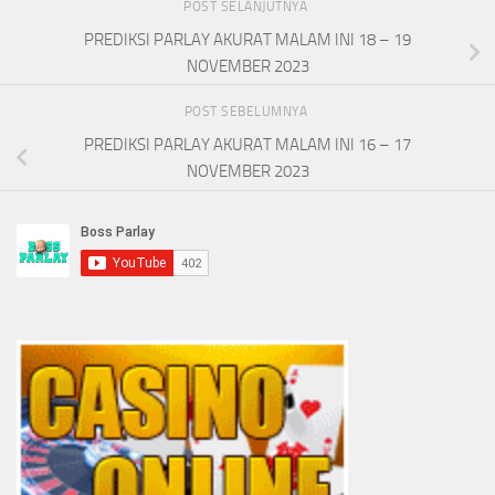
POST SELANJUTNYA
PREDIKSI PARLAY AKURAT MALAM INI 18 – 19
NOVEMBER 2023
POST SEBELUMNYA
PREDIKSI PARLAY AKURAT MALAM INI 16 – 17
NOVEMBER 2023