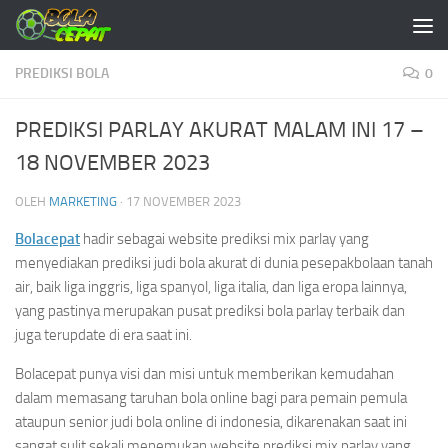
Skip to content
PREDIKSI BOLA
0
PREDIKSI PARLAY AKURAT MALAM INI 17 –
18 NOVEMBER 2023
OLEH
MARKETING
·
17 NOVEMBER 2023
Bolacepat
hadir sebagai website prediksi mix parlay yang
menyediakan prediksi judi bola akurat di dunia pesepakbolaan tanah
air, baik liga inggris, liga spanyol, liga italia, dan liga eropa lainnya,
yang pastinya merupakan pusat prediksi bola parlay terbaik dan
juga terupdate di era saat ini.
Bolacepat punya visi dan misi untuk memberikan kemudahan
dalam memasang taruhan bola online bagi para pemain pemula
ataupun senior judi bola online di indonesia, dikarenakan saat ini
sangat sulit sekali menemukan website prediksi mix parlay yang