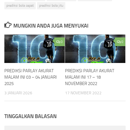
prediksi bola cepat
prediksi bola jitu
MUNGKIN ANDA JUGA MENYUKAI
0
0
PREDIKSI PARLAY AKURAT
PREDIKSI PARLAY AKURAT
MALAM INI 03 – 04 JANUARI
MALAM INI 17 – 18
2025
NOVEMBER 2022
3 JANUARI 2026
17 NOVEMBER 2022
TINGGALKAN BALASAN