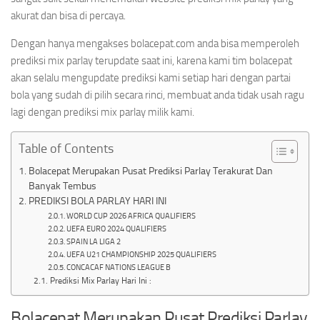
akurat dan bisa di percaya.
Dengan hanya mengakses bolacepat.com anda bisa memperoleh
prediksi mix parlay terupdate saat ini, karena kami tim bolacepat
akan selalu mengupdate prediksi kami setiap hari dengan partai
bola yang sudah di pilih secara rinci, membuat anda tidak usah ragu
lagi dengan prediksi mix parlay milik kami.
Table of Contents
Bolacepat Merupakan Pusat Prediksi Parlay Terakurat Dan
Banyak Tembus
PREDIKSI BOLA PARLAY HARI INI
WORLD CUP 2026 AFRICA QUALIFIERS
UEFA EURO 2024 QUALIFIERS
SPAIN LA LIGA 2
UEFA U21 CHAMPIONSHIP 2025 QUALIFIERS
CONCACAF NATIONS LEAGUE B
Prediksi Mix Parlay Hari Ini :
Bolacepat Merupakan Pusat Prediksi Parlay