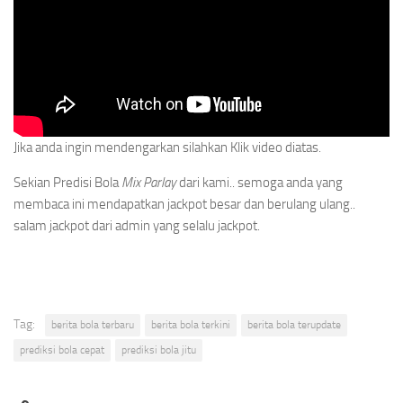
Jika anda ingin mendengarkan silahkan Klik video diatas.
Sekian Predisi Bola
Mix Parlay
dari kami.. semoga anda yang
membaca ini mendapatkan jackpot besar dan berulang ulang..
salam jackpot dari admin yang selalu jackpot.
Tag:
berita bola terbaru
berita bola terkini
berita bola terupdate
prediksi bola cepat
prediksi bola jitu