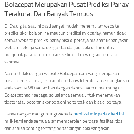
Bolacepat Merupakan Pusat Prediksi Parlay
Terakurat Dan Banyak Tembus
Di Era digital saat ini pasti sangat mudah menemukan website
prediksi skor bola online maupun prediksi mix parlay, namun tidak
semua website prediksi parlay bisa di percaya malahan kebanyakan
website bekerja sama dengan bandar judi bola online untuk
menjebak para pemain masuk ke tim – tim yang sudah di atur
skornya.
Namun tidak dengan website Bolacepat.com yang merupakan
pusat prediksi parlay terakurat dan banyak tembus, memungkinkan
anda semua WD setiap hari dengan deposit seminimal mungkin.
Bolacepat hadir sebagai solusi anda semua untuk menemukan
tipster atau bocoran skor bola online terbaik dan bisa di percaya.
Hanya dengan mengunjungi website
prediksi mix parlay hari ini
milik kami anda semua akan memperoleh berbagai fasilitas, tips,
dan analisa penting tentang pertandingan bola yang akan