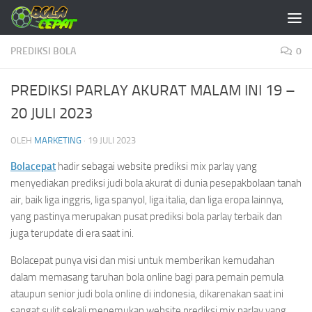
Skip to content
PREDIKSI BOLA
0
PREDIKSI PARLAY AKURAT MALAM INI 19 –
20 JULI 2023
OLEH
MARKETING
·
19 JULI 2023
Bolacepat
hadir sebagai website prediksi mix parlay yang
menyediakan prediksi judi bola akurat di dunia pesepakbolaan tanah
air, baik liga inggris, liga spanyol, liga italia, dan liga eropa lainnya,
yang pastinya merupakan pusat prediksi bola parlay terbaik dan
juga terupdate di era saat ini.
Bolacepat punya visi dan misi untuk memberikan kemudahan
dalam memasang taruhan bola online bagi para pemain pemula
ataupun senior judi bola online di indonesia, dikarenakan saat ini
sangat sulit sekali menemukan website prediksi mix parlay yang