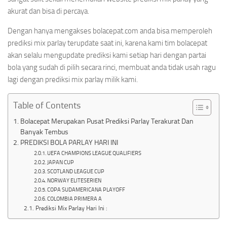
akurat dan bisa di percaya.
Dengan hanya mengakses bolacepat.com anda bisa memperoleh
prediksi mix parlay terupdate saat ini, karena kami tim bolacepat
akan selalu mengupdate prediksi kami setiap hari dengan partai
bola yang sudah di pilih secara rinci, membuat anda tidak usah ragu
lagi dengan prediksi mix parlay milik kami.
Table of Contents
Bolacepat Merupakan Pusat Prediksi Parlay Terakurat Dan
Banyak Tembus
PREDIKSI BOLA PARLAY HARI INI
UEFA CHAMPIONS LEAGUE QUALIFIERS
JAPAN CUP
SCOTLAND LEAGUE CUP
NORWAY ELITESERIEN
COPA SUDAMERICANA PLAYOFF
COLOMBIA PRIMERA A
Prediksi Mix Parlay Hari Ini :