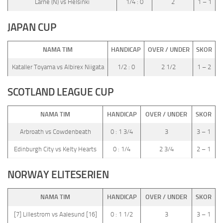
Larne (N) vs Helsinki
1/4 : 0
2
1 – 1
JAPAN CUP
NAMA TIM
HANDICAP
OVER / UNDER
SKOR
Kataller Toyama vs Albirex Niigata
1/2 : 0
2 1/2
1 – 2
SCOTLAND LEAGUE CUP
NAMA TIM
HANDICAP
OVER / UNDER
SKOR
Arbroath vs Cowdenbeath
0 : 1 3/4
3
3 – 1
Edinburgh City vs Kelty Hearts
0 : 1/4
2 3/4
2 – 1
NORWAY ELITESERIEN
NAMA TIM
HANDICAP
OVER / UNDER
SKOR
[7] Lillestrom vs Aalesund [16]
0 : 1 1/2
3
3 – 1