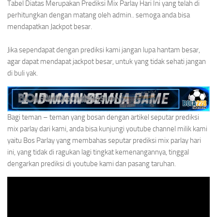
Tabel Diatas Merupakan Prediksi Mix Parlay Hari Ini yang telah di
perhitungkan dengan matang oleh admin.. semoga anda bisa
mendapatkan Jackpot besar.
Jika sependapat dengan prediksi kami jangan lupa hantam besar,
agar dapat mendapat jackpot besar, untuk yang tidak sehati jangan
di buli yak.
Bagi teman – teman yang bosan dengan artikel seputar prediksi
mix parlay dari kami, anda bisa kunjungi youtube channel milik kami
yaitu Bos Parlay yang membahas seputar prediksi mix parlay hari
ini, yang tidak di ragukan lagi tingkat kemenangannya, tinggal
dengarkan prediksi di youtube kami dan pasang taruhan.