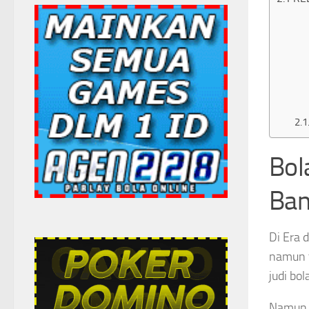
Bol
Ban
Di Era 
namun t
judi bo
Namun t