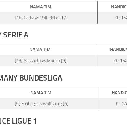
NAMA TIM
HANDIC
[16] Cadiz vs Valladolid [17]
0 : 1/
Y SERIE A
NAMA TIM
HANDIC
[13] Sassuolo vs Monza [9]
0 : 1/4
MANY BUNDESLIGA
NAMA TIM
HANDI
[5] Freiburg vs Wolfsburg [6]
0 : 1/
CE LIGUE 1