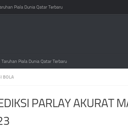
aruhan Piala Dunia Qatar Terbaru
 Taruhan Piala Dunia Qatar Terbaru
I BOLA
EDIKSI PARLAY AKURAT MA
23