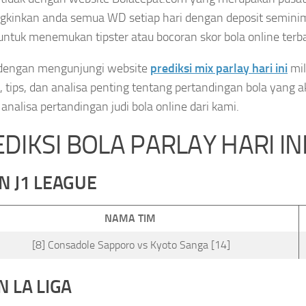
inkan anda semua WD setiap hari dengan deposit seminimal
ntuk menemukan tipster atau bocoran skor bola online terbai
dengan mengunjungi website
prediksi mix parlay hari ini
mil
s, tips, dan analisa penting tentang pertandingan bola yang a
analisa pertandingan judi bola online dari kami.
DIKSI BOLA PARLAY HARI IN
N J1 LEAGUE
NAMA TIM
[8] Consadole Sapporo vs Kyoto Sanga [14]
N LA LIGA