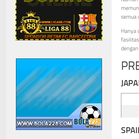
memungk
semua u
Hanya 
fasilita
dengan 
PRE
JAPA
SPAI