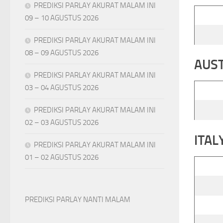
PREDIKSI PARLAY AKURAT MALAM INI
09 – 10 AGUSTUS 2026
PREDIKSI PARLAY AKURAT MALAM INI
08 – 09 AGUSTUS 2026
AUST
PREDIKSI PARLAY AKURAT MALAM INI
03 – 04 AGUSTUS 2026
PREDIKSI PARLAY AKURAT MALAM INI
02 – 03 AGUSTUS 2026
ITAL
PREDIKSI PARLAY AKURAT MALAM INI
01 – 02 AGUSTUS 2026
PREDIKSI PARLAY NANTI MALAM