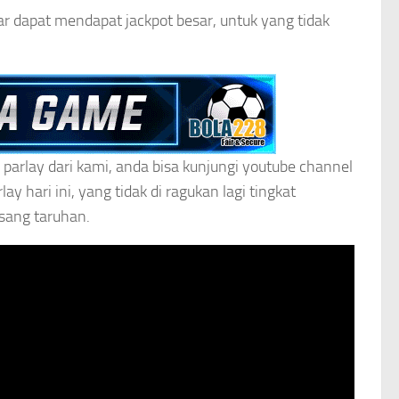
ar dapat mendapat jackpot besar, untuk yang tidak
parlay dari kami, anda bisa kunjungi youtube channel
y hari ini, yang tidak di ragukan lagi tingkat
sang taruhan.