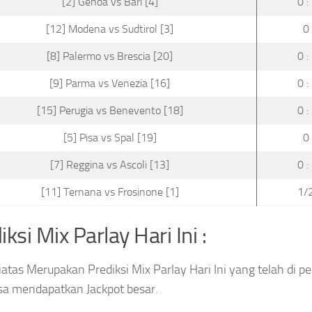
[2] Genoa vs Bari [4]
0 :
[12] Modena vs Sudtirol [3]
0 
[8] Palermo vs Brescia [20]
0 :
[9] Parma vs Venezia [16]
0 :
[15] Perugia vs Benevento [18]
0 :
[5] Pisa vs Spal [19]
0 
[7] Reggina vs Ascoli [13]
0 :
[11] Ternana vs Frosinone [1]
1/2
iksi Mix Parlay Hari Ini :
iatas Merupakan Prediksi Mix Parlay Hari Ini yang telah di
sa mendapatkan Jackpot besar.