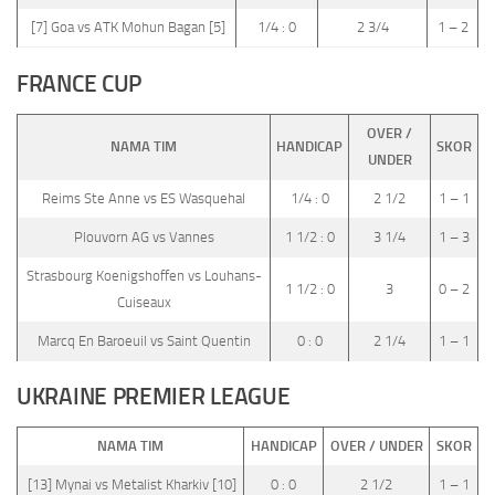
[7] Goa vs ATK Mohun Bagan [5]
1/4 : 0
2 3/4
1 – 2
FRANCE CUP
OVER /
NAMA TIM
HANDICAP
SKOR
UNDER
Reims Ste Anne vs ES Wasquehal
1/4 : 0
2 1/2
1 – 1
Plouvorn AG vs Vannes
1 1/2 : 0
3 1/4
1 – 3
Strasbourg Koenigshoffen vs Louhans-
1 1/2 : 0
3
0 – 2
Cuiseaux
Marcq En Baroeuil vs Saint Quentin
0 : 0
2 1/4
1 – 1
UKRAINE PREMIER LEAGUE
NAMA TIM
HANDICAP
OVER / UNDER
SKOR
[13] Mynai vs Metalist Kharkiv [10]
0 : 0
2 1/2
1 – 1