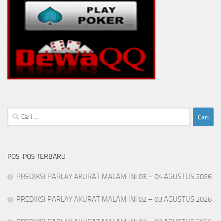
Cari
untuk:
POS-POS TERBARU
PREDIKSI PARLAY AKURAT MALAM INI 03 – 04 AGUSTUS 2026
PREDIKSI PARLAY AKURAT MALAM INI 02 – 03 AGUSTUS 2026