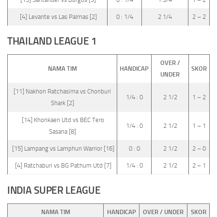
[4] Levante vs Las Palmas [2]
0 : 1/4
2 1/4
2 – 2
THAILAND LEAGUE 1
OVER /
NAMA TIM
HANDICAP
SKOR
UNDER
[11] Nakhon Ratchasima vs Chonburi
1/4 : 0
2 1/2
1 – 2
Shark [2]
[14] Khonkaen Utd vs BEC Tero
1/4 : 0
2 1/2
1 – 1
Sasana [8]
[15] Lampang vs Lamphun Warrior [16]
0 : 0
2 1/2
2 – 0
[4] Ratchaburi vs BG Pathum Utd [7]
1/4 : 0
2 1/2
2 – 1
INDIA SUPER LEAGUE
NAMA TIM
HANDICAP
OVER / UNDER
SKOR