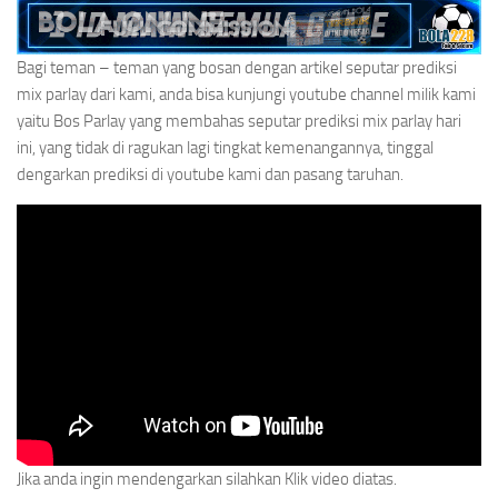
Bagi teman – teman yang bosan dengan artikel seputar prediksi
mix parlay dari kami, anda bisa kunjungi youtube channel milik kami
yaitu Bos Parlay yang membahas seputar prediksi mix parlay hari
ini, yang tidak di ragukan lagi tingkat kemenangannya, tinggal
dengarkan prediksi di youtube kami dan pasang taruhan.
Jika anda ingin mendengarkan silahkan Klik video diatas.