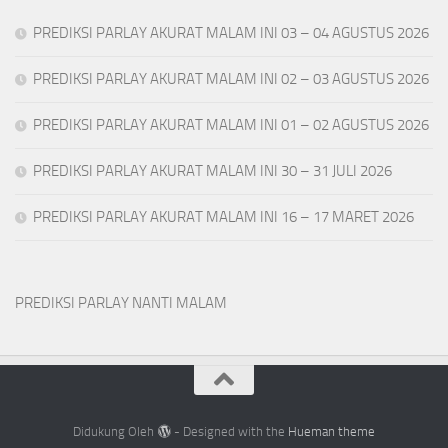
PREDIKSI PARLAY AKURAT MALAM INI 03 – 04 AGUSTUS 2026
PREDIKSI PARLAY AKURAT MALAM INI 02 – 03 AGUSTUS 2026
PREDIKSI PARLAY AKURAT MALAM INI 01 – 02 AGUSTUS 2026
PREDIKSI PARLAY AKURAT MALAM INI 30 – 31 JULI 2026
PREDIKSI PARLAY AKURAT MALAM INI 16 – 17 MARET 2026
PREDIKSI PARLAY NANTI MALAM
Didukung Oleh
- Designed with the
Hueman theme