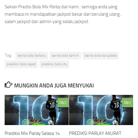
Sekian Predisi Bola
Mix Parlay
dari kami.. semoga anda yang
membaca ini mendapatkan jackpot besar dan berulang ulang..
salam jackpot dari admin yang selalu jackpot.
Tag:
berita bola terbaru
berita bola terkini
berita bola terupdate
prediksi bola cepat
prediksi bola jitu
MUNGKIN ANDA JUGA MENYUKAI
0
0
Prediksi Mix Parlay Selasa 14
PREDIKSI PARLAY AKURAT