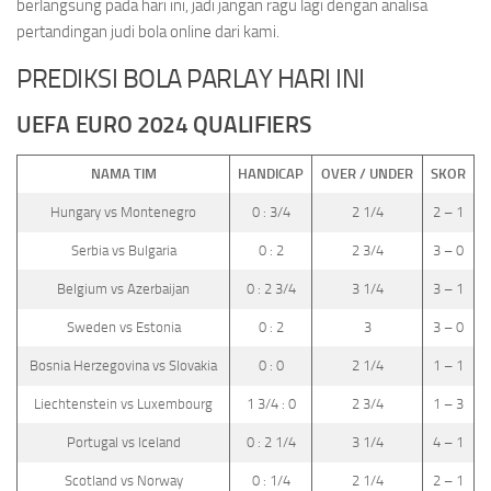
berlangsung pada hari ini, jadi jangan ragu lagi dengan analisa
pertandingan judi bola online dari kami.
PREDIKSI BOLA PARLAY HARI INI
UEFA EURO 2024 QUALIFIERS
NAMA TIM
HANDICAP
OVER / UNDER
SKOR
Hungary vs Montenegro
0 : 3/4
2 1/4
2 – 1
Serbia vs Bulgaria
0 : 2
2 3/4
3 – 0
Belgium vs Azerbaijan
0 : 2 3/4
3 1/4
3 – 1
Sweden vs Estonia
0 : 2
3
3 – 0
Bosnia Herzegovina vs Slovakia
0 : 0
2 1/4
1 – 1
Liechtenstein vs Luxembourg
1 3/4 : 0
2 3/4
1 – 3
Portugal vs Iceland
0 : 2 1/4
3 1/4
4 – 1
Scotland vs Norway
0 : 1/4
2 1/4
2 – 1