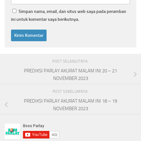
Simpan nama, email, dan situs web saya pada peramban
ini untuk komentar saya berikutnya.
POST SELANJUTNYA
PREDIKSI PARLAY AKURAT MALAM INI 20 – 21
NOVEMBER 2023
POST SEBELUMNYA
PREDIKSI PARLAY AKURAT MALAM INI 18 – 19
NOVEMBER 2023