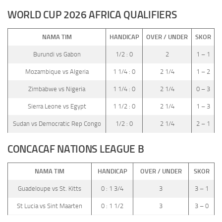
WORLD CUP 2026 AFRICA QUALIFIERS
NAMA TIM
HANDICAP
OVER / UNDER
SKOR
Burundi vs Gabon
1/2 : 0
2
1 – 1
Mozambique vs Algeria
1 1/4 : 0
2 1/4
1 – 2
Zimbabwe vs Nigeria
1 1/4 : 0
2 1/4
0 – 3
Sierra Leone vs Egypt
1 1/2 : 0
2 1/4
1 – 3
Sudan vs Democratic Rep Congo
1/2 : 0
2 1/4
2 – 1
CONCACAF NATIONS LEAGUE B
NAMA TIM
HANDICAP
OVER / UNDER
SKOR
Guadeloupe vs St. Kitts
0 : 1 3/4
3
3 – 1
St Lucia vs Sint Maarten
0 : 1 1/2
3
3 – 0