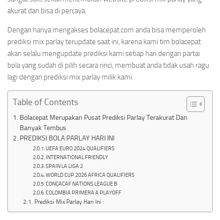
akurat dan bisa di percaya.
Dengan hanya mengakses bolacepat.com anda bisa memperoleh
prediksi mix parlay terupdate saat ini, karena kami tim bolacepat
akan selalu mengupdate prediksi kami setiap hari dengan partai
bola yang sudah di pilih secara rinci, membuat anda tidak usah ragu
lagi dengan prediksi mix parlay milik kami.
Table of Contents
Bolacepat Merupakan Pusat Prediksi Parlay Terakurat Dan
Banyak Tembus
PREDIKSI BOLA PARLAY HARI INI
UEFA EURO 2024 QUALIFIERS
INTERNATIONAL FRIENDLY
SPAIN LA LIGA 2
WORLD CUP 2026 AFRICA QUALIFIERS
CONCACAF NATIONS LEAGUE B
COLOMBIA PRIMERA A PLAYOFF
Prediksi Mix Parlay Hari Ini :