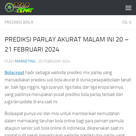
Skip to content
PREDIKSI BOLA
0
PREDIKSI PARLAY AKURAT MALAM INI 20 –
21 FEBRUARI 2024
OLEH
MARKETING
·
20 FEBRUARI 2024
Bolacepat
hadir sebagai website prediksi mix parlay yang
menyediakan prediksi judi bola akurat di dunia pesepakbolaan tanah
air, baik liga inggris, liga spanyol, liga italia, dan liga eropa lainnya,
yang pastinya merupakan pusat prediksi bola parlay terbaik dan
juga terupdate di era saat ini.
Bolacepat punya visi dan misi untuk memberikan kemudahan
dalam memasang taruhan bola online bagi para pemain pemula
ataupun senior judi bola online di indonesia, dikarenakan saat ini
sangat sulit sekali menemukan website prediksi mix parlay yang