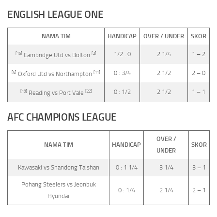
ENGLISH LEAGUE ONE
NAMA TIM
HANDICAP
OVER / UNDER
SKOR
1/2 : 0
2 1/4
1 – 2
[16]
[3]
Cambridge Utd vs Bolton
0 : 3/4
2 1/2
2 – 0
[6]
[11]
Oxford Utd vs Northampton
0 : 1/2
2 1/2
1 – 1
[18]
[22]
Reading vs Port Vale
AFC CHAMPIONS LEAGUE
OVER /
NAMA TIM
HANDICAP
SKOR
UNDER
Kawasaki vs Shandong Taishan
0 : 1 1/4
3 1/4
3 – 1
Pohang Steelers vs Jeonbuk
0 : 1/4
2 1/4
2 – 1
Hyundai