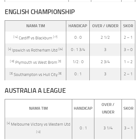
ENGLISH CHAMPIONSHIP
NAMA TIM
HANDICAP
OVER / UNDER
SKOR
0 : 0
2 1/2
2 – 1
[14]
[17]
Cardiff vs Blackburn
0 : 1 3/4
3
3 – 0
[4]
[24]
Ipswich vs Rotherham Utd
1/2 : 0
2 3/4
1 – 2
[16]
[5]
Plymouth vs West Brom
0 : 1
3
2 – 1
[3]
[8]
Southampton vs Hull City
AUSTRALIA A LEAGUE
OVER /
NAMA TIM
HANDICAP
SKOR
UNDER
[4]
Melbourne Victory vs Western Utd
0 : 1
3 1/4
3 – 1
[12]