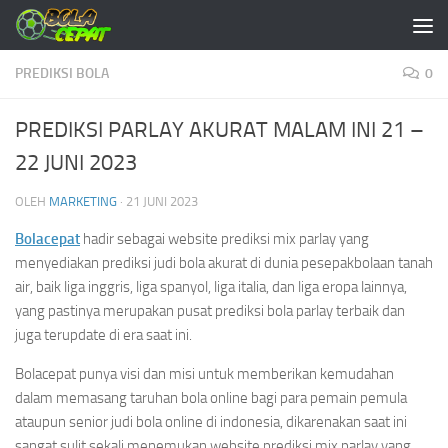
Skip to content
PREDIKSI BOLA
0
PREDIKSI PARLAY AKURAT MALAM INI 21 –
22 JUNI 2023
OLEH
MARKETING
·
21 JUNI 2023
Bolacepat
hadir sebagai website prediksi mix parlay yang
menyediakan prediksi judi bola akurat di dunia pesepakbolaan tanah
air, baik liga inggris, liga spanyol, liga italia, dan liga eropa lainnya,
yang pastinya merupakan pusat prediksi bola parlay terbaik dan
juga terupdate di era saat ini.
Bolacepat punya visi dan misi untuk memberikan kemudahan
dalam memasang taruhan bola online bagi para pemain pemula
ataupun senior judi bola online di indonesia, dikarenakan saat ini
sangat sulit sekali menemukan website prediksi mix parlay yang