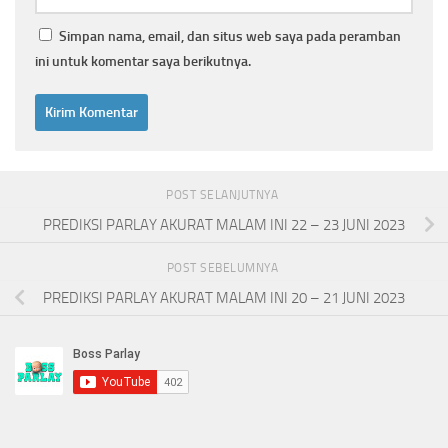
Simpan nama, email, dan situs web saya pada peramban
ini untuk komentar saya berikutnya.
POST SELANJUTNYA
PREDIKSI PARLAY AKURAT MALAM INI 22 – 23 JUNI 2023
POST SEBELUMNYA
PREDIKSI PARLAY AKURAT MALAM INI 20 – 21 JUNI 2023