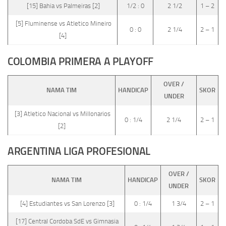
[15] Bahia vs Palmeiras [2]
1/2 : 0
2 1/2
1 – 2
[5] Fluminense vs Atletico Mineiro
0 : 0
2 1/4
2 – 1
[4]
COLOMBIA PRIMERA A PLAYOFF
OVER /
NAMA TIM
HANDICAP
SKOR
UNDER
[3] Atletico Nacional vs Millonarios
0 : 1/4
2 1/4
2 – 1
[2]
ARGENTINA LIGA PROFESIONAL
OVER /
NAMA TIM
HANDICAP
SKOR
UNDER
[4] Estudiantes vs San Lorenzo [3]
0 : 1/4
1 3/4
2 – 1
[17] Central Cordoba SdE vs Gimnasia