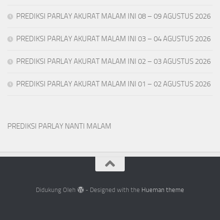
PREDIKSI PARLAY AKURAT MALAM INI 08 – 09 AGUSTUS 2026
PREDIKSI PARLAY AKURAT MALAM INI 03 – 04 AGUSTUS 2026
PREDIKSI PARLAY AKURAT MALAM INI 02 – 03 AGUSTUS 2026
PREDIKSI PARLAY AKURAT MALAM INI 01 – 02 AGUSTUS 2026
PREDIKSI PARLAY NANTI MALAM
Didukung Oleh
- Designed with the
Hueman theme