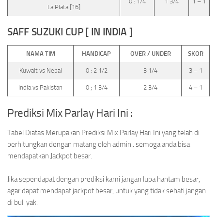
0 : 1/4
1 3/4
1 – 1
La Plata [16]
SAFF SUZUKI CUP [ IN INDIA ]
NAMA TIM
HANDICAP
OVER / UNDER
SKOR
Kuwait vs Nepal
0 : 2 1/2
3 1/4
3 – 1
India vs Pakistan
0 ; 1 3/4
2 3/4
4 – 1
Prediksi Mix Parlay Hari Ini :
Tabel Diatas Merupakan Prediksi Mix Parlay Hari Ini yang telah di
perhitungkan dengan matang oleh admin.. semoga anda bisa
mendapatkan Jackpot besar.
Jika sependapat dengan prediksi kami jangan lupa hantam besar,
agar dapat mendapat jackpot besar, untuk yang tidak sehati jangan
di buli yak.