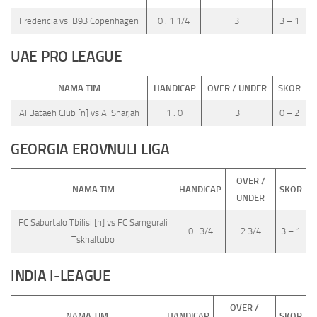
Fredericia vs B93 Copenhagen
0 : 1 1/4
3
3 – 1
UAE PRO LEAGUE
NAMA TIM
HANDICAP
OVER / UNDER
SKOR
Al Bataeh Club [n] vs Al Sharjah
1 : 0
3
0 – 2
GEORGIA EROVNULI LIGA
OVER /
NAMA TIM
HANDICAP
SKOR
UNDER
FC Saburtalo Tbilisi [n] vs FC Samgurali
0 : 3/4
2 3/4
3 – 1
Tskhaltubo
INDIA I-LEAGUE
OVER /
NAMA TIM
HANDICAP
SKOR