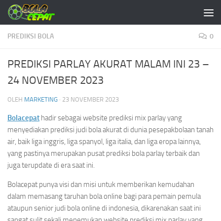
Skip to content
PREDIKSI BOLA
0
PREDIKSI PARLAY AKURAT MALAM INI 23 –
24 NOVEMBER 2023
OLEH
MARKETING
·
23 NOVEMBER 2023
Bolacepat
hadir sebagai website prediksi mix parlay yang
menyediakan prediksi judi bola akurat di dunia pesepakbolaan tanah
air, baik liga inggris, liga spanyol, liga italia, dan liga eropa lainnya,
yang pastinya merupakan pusat prediksi bola parlay terbaik dan
juga terupdate di era saat ini.
Bolacepat punya visi dan misi untuk memberikan kemudahan
dalam memasang taruhan bola online bagi para pemain pemula
ataupun senior judi bola online di indonesia, dikarenakan saat ini
sangat sulit sekali menemukan website prediksi mix parlay yang