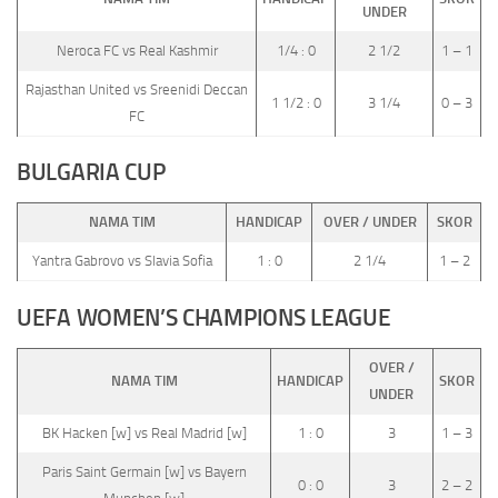
UNDER
Neroca FC vs Real Kashmir
1/4 : 0
2 1/2
1 – 1
Rajasthan United vs Sreenidi Deccan
1 1/2 : 0
3 1/4
0 – 3
FC
BULGARIA CUP
NAMA TIM
HANDICAP
OVER / UNDER
SKOR
Yantra Gabrovo vs Slavia Sofia
1 : 0
2 1/4
1 – 2
UEFA WOMEN’S CHAMPIONS LEAGUE
OVER /
NAMA TIM
HANDICAP
SKOR
UNDER
BK Hacken [w] vs Real Madrid [w]
1 : 0
3
1 – 3
Paris Saint Germain [w] vs Bayern
0 : 0
3
2 – 2