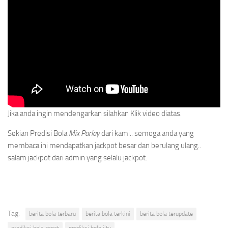
Jika anda ingin mendengarkan silahkan Klik video diatas.
Sekian Predisi Bola
Mix Parlay
dari kami.. semoga anda yang
membaca ini mendapatkan jackpot besar dan berulang ulang..
salam jackpot dari admin yang selalu jackpot.
Tag:
berita bola terbaru
berita bola terkini
berita bola terupdate