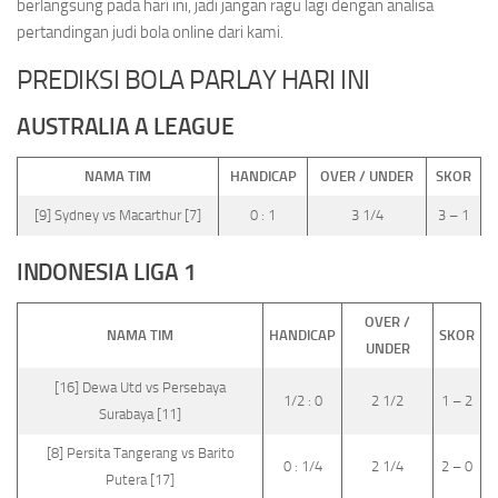
berlangsung pada hari ini, jadi jangan ragu lagi dengan analisa
pertandingan judi bola online dari kami.
PREDIKSI BOLA PARLAY HARI INI
AUSTRALIA A LEAGUE
NAMA TIM
HANDICAP
OVER / UNDER
SKOR
[9] Sydney vs Macarthur [7]
0 : 1
3 1/4
3 – 1
INDONESIA LIGA 1
OVER /
NAMA TIM
HANDICAP
SKOR
UNDER
[16] Dewa Utd vs Persebaya
1/2 : 0
2 1/2
1 – 2
Surabaya [11]
[8] Persita Tangerang vs Barito
0 : 1/4
2 1/4
2 – 0
Putera [17]