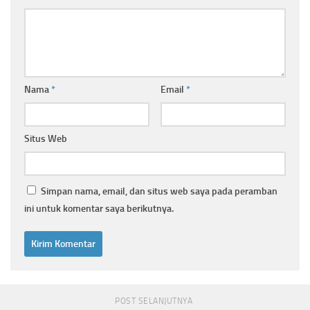
Nama
*
Email
*
Situs Web
Simpan nama, email, dan situs web saya pada peramban
ini untuk komentar saya berikutnya.
POST SELANJUTNYA