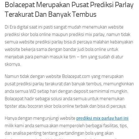
Bolacepat Merupakan Pusat Prediksi Parlay
Terakurat Dan Banyak Tembus
Di Era digital saat ini pasti sangat mudah menemukan website
prediksi skor bola online maupun prediksi mix parlay, namun tidak
semua website prediksi parlay bisa di percaya malahan kebanyakan
website bekerja sama dengan bandar judi bola online untuk
menjebak para pemain masuk ke tim – tim yang sudah di atur
skornya.
Namun tidak dengan website Bolacepat.com yang merupakan
pusat prediksi parlay terakurat dan banyak tembus, memungkinkan
anda semua WD setiap hari dengan deposit seminimal mungkin.
Bolacepat hadir sebagai solusi anda semua untuk menemukan
tipster atau bocoran skor bola online terbaik dan bisa di percaya.
Hanya dengan mengunjungi website
prediksi mix parlay hari ini
milik kami anda semua akan memperoleh berbagai fasilitas, tips,
dan analisa penting tentang pertandingan bola yang akan