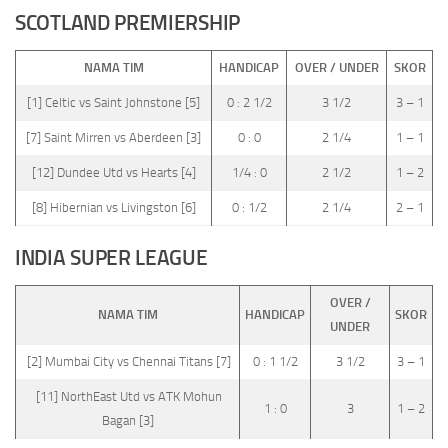
SCOTLAND PREMIERSHIP
NAMA TIM
HANDICAP
OVER / UNDER
SKOR
[1] Celtic vs Saint Johnstone [5]
0 : 2 1/2
3 1/2
3 – 1
[7] Saint Mirren vs Aberdeen [3]
0 : 0
2 1/4
1 – 1
[12] Dundee Utd vs Hearts [4]
1/4 : 0
2 1/2
1 – 2
[8] Hibernian vs Livingston [6]
0 : 1/2
2 1/4
2 – 1
INDIA SUPER LEAGUE
OVER /
NAMA TIM
HANDICAP
SKOR
UNDER
[2] Mumbai City vs Chennai Titans [7]
0 : 1 1/2
3 1/2
3 – 1
[11] NorthEast Utd vs ATK Mohun
1 : 0
3
1 – 2
Bagan [3]