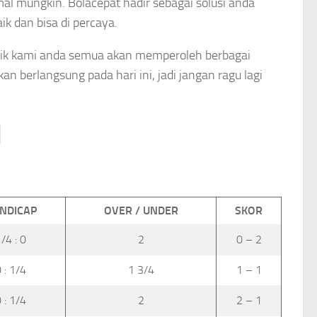
 mungkin. Bolacepat hadir sebagai solusi anda
k dan bisa di percaya.
ik kami anda semua akan memperoleh berbagai
kan berlangsung pada hari ini, jadi jangan ragu lagi
I
NDICAP
OVER / UNDER
SKOR
/4 : 0
2
0 – 2
 : 1/4
1 3/4
1 – 1
 : 1/4
2
2 – 1