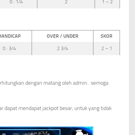
0 : 1/4
2
1 – 2
HANDICAP
OVER / UNDER
SKOR
0 : 3/4
2 3/4
2 – 1
 perhitungkan dengan matang oleh admin.. semoga
ar dapat mendapat jackpot besar, untuk yang tidak