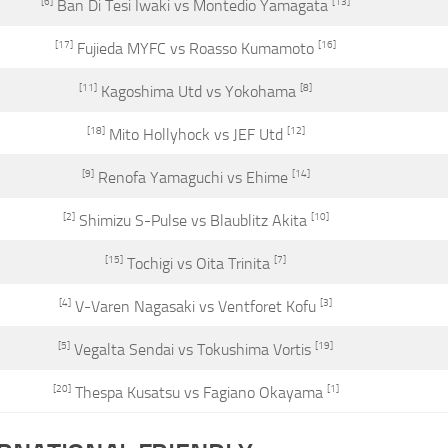
[6]
[13]
Ban Di Tesi Iwaki vs Montedio Yamagata
[17]
[16]
Fujieda MYFC vs Roasso Kumamoto
[11]
[8]
Kagoshima Utd vs Yokohama
[18]
[12]
Mito Hollyhock vs JEF Utd
[9]
[14]
Renofa Yamaguchi vs Ehime
[2]
[10]
Shimizu S-Pulse vs Blaublitz Akita
[15]
[7]
Tochigi vs Oita Trinita
[4]
[3]
V-Varen Nagasaki vs Ventforet Kofu
[5]
[19]
Vegalta Sendai vs Tokushima Vortis
[20]
[1]
Thespa Kusatsu vs Fagiano Okayama