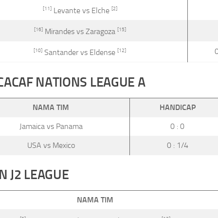
[11]
[2]
Levante vs Elche
[16]
[15]
Mirandes vs Zaragoza
0
[10]
[12]
Santander vs Eldense
ACAF NATIONS LEAGUE A
NAMA TIM
HANDICAP
Jamaica vs Panama
0 : 0
USA vs Mexico
0 : 1/4
N J2 LEAGUE
NAMA TIM