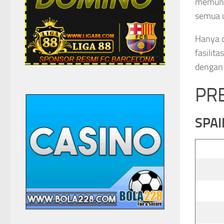
memungk
semua u
Hanya 
fasilita
dengan 
PRE
SPAI