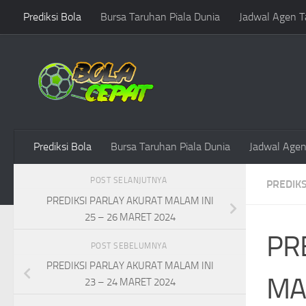
Prediksi Bola
Bursa Taruhan Piala Dunia
Jadwal Agen T
Skip to content
Prediksi Bola
Bursa Taruhan Piala Dunia
Jadwal Agen
POST SELANJUTNYA
PREDIKS
PREDIKSI PARLAY AKURAT MALAM INI
25 – 26 MARET 2024
PR
POST SEBELUMNYA
PREDIKSI PARLAY AKURAT MALAM INI
MA
23 – 24 MARET 2024