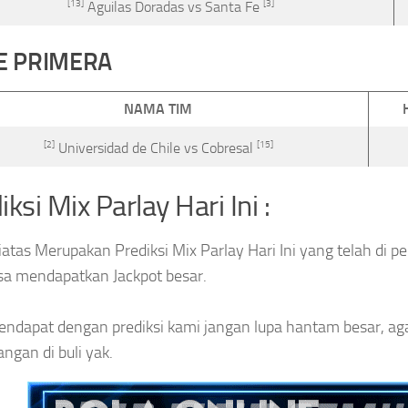
[13]
[3]
Aguilas Doradas vs Santa Fe
E
PRIMERA
NAMA TIM
[2]
[15]
Universidad de Chile vs Cobresal
iksi Mix Parlay Hari Ini :
iatas Merupakan Prediksi Mix Parlay Hari Ini yang telah di
sa mendapatkan Jackpot besar.
pendapat dengan prediksi kami jangan lupa hantam besar, ag
angan di buli yak.