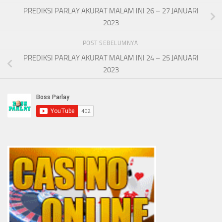
PREDIKSI PARLAY AKURAT MALAM INI 26 – 27 JANUARI
2023
POST SEBELUMNYA
PREDIKSI PARLAY AKURAT MALAM INI 24 – 25 JANUARI
2023