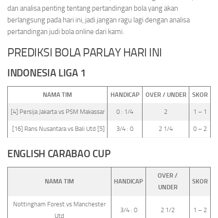
dan analisa penting tentang pertandingan bola yang akan
berlangsung pada hari ini, jadi jangan ragu lagi dengan analisa
pertandingan judi bola online dari kami.
PREDIKSI BOLA PARLAY HARI INI
INDONESIA LIGA 1
NAMA TIM
HANDICAP
OVER / UNDER
SKOR
[4] Persija Jakarta vs PSM Makassar
0 : 1/4
2
1 – 1
[16] Rans Nusantara vs Bali Utd [5]
3/4 : 0
2 1/4
0 – 2
ENGLISH CARABAO CUP
OVER /
NAMA TIM
HANDICAP
SKOR
UNDER
Nottingham Forest vs Manchester
3/4 : 0
2 1/2
1 – 2
Utd