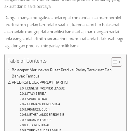
akurat dan bisa di percaya.
Dengan hanya mengakses bolacepat.com anda bisa memperoleh
prediksi mix parlay terupdate saat ini, karena kami tim bolacepat
akan selalu mengupdate prediksi kami setiap hari dengan partai
bola yang sudah di pilih secara rinci, membuat anda tidak usah ragu
lagi dengan prediksi mix parlay milik kami.
Table of Contents
Bolacepat Merupakan Pusat Prediksi Parlay Terakurat Dan
Banyak Tembus
PREDIKSI BOLA PARLAY HARI INI
ENGLISH PREMIER LEAGUE
ITALY SERIE A
SPAIN LA LIGA
GERMANY BUNDESLIGA
FRANCE LIGUE 1
NETHERLANDS EREDIVISIE
JAPAN J1 LEAGUE
LIGA PORTUGAL
TURKIYE SUPER LEAGUE