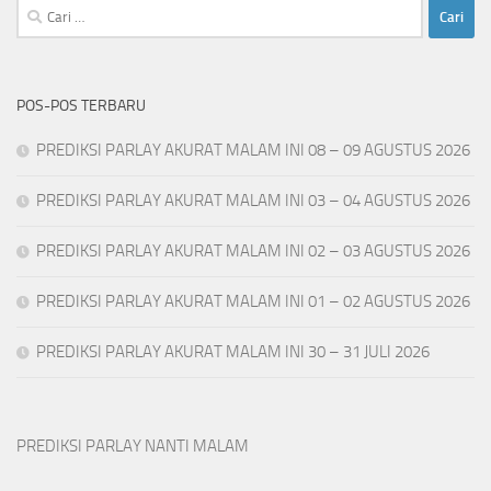
Cari
untuk:
POS-POS TERBARU
PREDIKSI PARLAY AKURAT MALAM INI 08 – 09 AGUSTUS 2026
PREDIKSI PARLAY AKURAT MALAM INI 03 – 04 AGUSTUS 2026
PREDIKSI PARLAY AKURAT MALAM INI 02 – 03 AGUSTUS 2026
PREDIKSI PARLAY AKURAT MALAM INI 01 – 02 AGUSTUS 2026
PREDIKSI PARLAY AKURAT MALAM INI 30 – 31 JULI 2026
PREDIKSI PARLAY NANTI MALAM