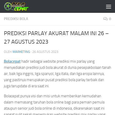
Skip to content
PREDIKSI BOLA
0
PREDIKSI PARLAY AKURAT MALAM INI 26 –
27 AGUSTUS 2023
OLEH
MARKETING
·
26 AGUSTUS 2023
Bolacepat
hadir sebagai website prediksi mix parlay yang
menyediakan prediksi judi bola akurat di dunia pesepakbolaan tanah
air, baik liga inggris, liga spanyol, liga italia, dan liga eropa lainnya,
yang pastinya merupakan pusat prediksi bola parlay terbaik dan
juga terupdate di era saat ini.
Bolacepat punya visi dan misi untuk memberikan kemudahan
dalam memasang taruhan bola online bagi para pemain pemula
ataupun senior judi bola online di indonesia, dikarenakan saat ini
sangat sulit sekali menemukan website prediksi mix parlay yang