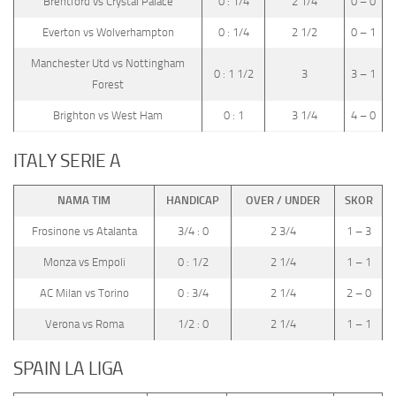
Brentford vs Crystal Palace
0 : 1/4
2 1/4
0 – 0
Everton vs Wolverhampton
0 : 1/4
2 1/2
0 – 1
Manchester Utd vs Nottingham
0 : 1 1/2
3
3 – 1
Forest
Brighton vs West Ham
0 : 1
3 1/4
4 – 0
ITALY SERIE A
NAMA TIM
HANDICAP
OVER / UNDER
SKOR
Frosinone vs Atalanta
3/4 : 0
2 3/4
1 – 3
Monza vs Empoli
0 : 1/2
2 1/4
1 – 1
AC Milan vs Torino
0 : 3/4
2 1/4
2 – 0
Verona vs Roma
1/2 : 0
2 1/4
1 – 1
SPAIN LA LIGA