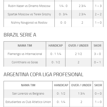
Rubin Kazan vs Dinamo Moscow
1/4 : 0
2 3/4
1 – 3
Spartak Moscow vs Terek Grozny
0 : 3/4
2 3/4
2 – 2
Nizhny Novgorod vs Rostov
0 : 0
2
1 – 0
BRAZIL SERIE A
NAMA TIM
HANDICAP
OVER / UNDER
SKOR
Flamengo vs Internacional
0 : 1 1/4
2 1/2
3 – 0
Corinthians vs Goias
0 : 1/2
2
0 – 1
ARGENTINA COPA LIGA PROFESIONAL
NAMA TIM
HANDICAP
OVER / UNDER
SKOR
San Lorenzo vs Belgrano
0 : 1/2
1 3/4
0 – 0
Estudiantes vs Club Atletico Union
0 : 1/4
2
1 – 0