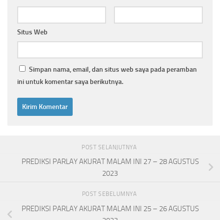
Situs Web
Simpan nama, email, dan situs web saya pada peramban
ini untuk komentar saya berikutnya.
POST SELANJUTNYA
PREDIKSI PARLAY AKURAT MALAM INI 27 – 28 AGUSTUS
2023
POST SEBELUMNYA
PREDIKSI PARLAY AKURAT MALAM INI 25 – 26 AGUSTUS