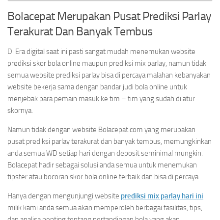
Bolacepat Merupakan Pusat Prediksi Parlay
Terakurat Dan Banyak Tembus
Di Era digital saat ini pasti sangat mudah menemukan website
prediksi skor bola online maupun prediksi mix parlay, namun tidak
semua website prediksi parlay bisa di percaya malahan kebanyakan
website bekerja sama dengan bandar judi bola online untuk
menjebak para pemain masuk ke tim – tim yang sudah di atur
skornya.
Namun tidak dengan website Bolacepat.com yang merupakan
pusat prediksi parlay terakurat dan banyak tembus, memungkinkan
anda semua WD setiap hari dengan deposit seminimal mungkin.
Bolacepat hadir sebagai solusi anda semua untuk menemukan
tipster atau bocoran skor bola online terbaik dan bisa di percaya.
Hanya dengan mengunjungi website
prediksi mix parlay hari ini
milik kami anda semua akan memperoleh berbagai fasilitas, tips,
dan analisa penting tentang pertandingan bola yang akan