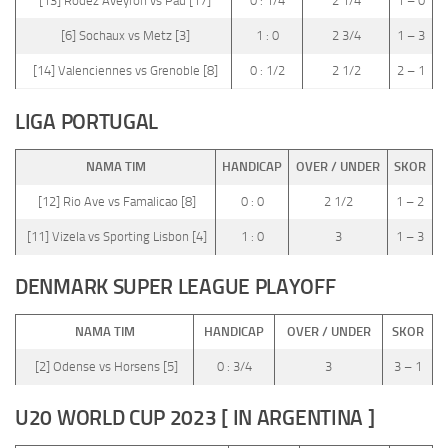
[13] Rodez Aveyron vs Pau [17]
0 : 1/4
2 1/4
1 – 0
[6] Sochaux vs Metz [3]
1 : 0
2 3/4
1 – 3
[14] Valenciennes vs Grenoble [8]
0 : 1/2
2 1/2
2 – 1
LIGA PORTUGAL
NAMA TIM
HANDICAP
OVER / UNDER
SKOR
[12] Rio Ave vs Famalicao [8]
0 : 0
2 1/2
1 – 2
[11] Vizela vs Sporting Lisbon [4]
1 : 0
3
1 – 3
DENMARK SUPER LEAGUE PLAYOFF
NAMA TIM
HANDICAP
OVER / UNDER
SKOR
[2] Odense vs Horsens [5]
0 : 3/4
3
3 – 1
U20 WORLD CUP 2023 [ IN ARGENTINA ]