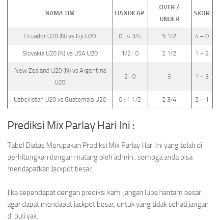
OVER /
NAMA TIM
HANDICAP
SKOR
UNDER
Ecuador U20 (N) vs Fiji U20
0 : 4 3/4
5 1/2
4 – 0
Slovakia U20 (N) vs USA U20
1/2 : 0
2 1/2
1 – 2
New Zealand U20 (N) vs Argentina
2 : 0
3
1 – 3
U20
Uzbekistan U20 vs Guatemala U20
0 : 1 1/2
2 3/4
2 – 1
Prediksi Mix Parlay Hari Ini :
Tabel Diatas Merupakan Prediksi Mix Parlay Hari Ini yang telah di
perhitungkan dengan matang oleh admin.. semoga anda bisa
mendapatkan Jackpot besar.
Jika sependapat dengan prediksi kami jangan lupa hantam besar,
agar dapat mendapat jackpot besar, untuk yang tidak sehati jangan
di buli yak.