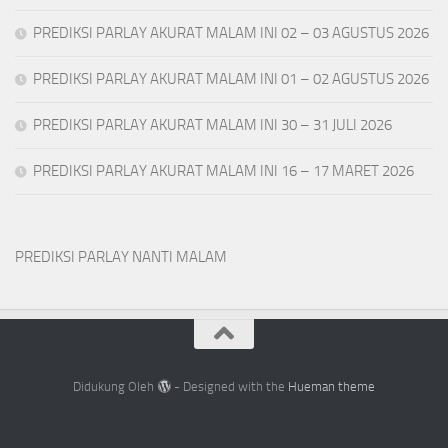
PREDIKSI PARLAY AKURAT MALAM INI 02 – 03 AGUSTUS 2026
PREDIKSI PARLAY AKURAT MALAM INI 01 – 02 AGUSTUS 2026
PREDIKSI PARLAY AKURAT MALAM INI 30 – 31 JULI 2026
PREDIKSI PARLAY AKURAT MALAM INI 16 – 17 MARET 2026
PREDIKSI PARLAY NANTI MALAM
Didukung Oleh
- Designed with the
Hueman theme