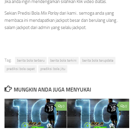
Jika anda ingin mendengarkan silahkan Klik video diatas.
Sekian Predisi Bola
Mix Parlay
dari kami.. semoga anda yang
membaca ini mendapatkan jackpot besar dan berulang ulang..
salam jackpot dari admin yang selalu jackpot.
Tag:
berita bola terbaru
berita bola terkini
berita bola terupdate
prediksi bola cepat
prediksi bola jitu
MUNGKIN ANDA JUGA MENYUKAI
0
0