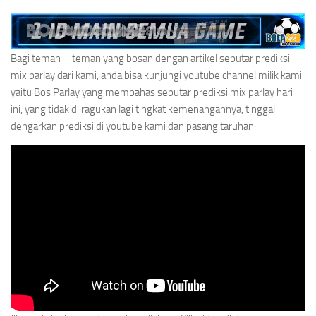
Bagi teman – teman yang bosan dengan artikel seputar prediksi
mix parlay dari kami, anda bisa kunjungi youtube channel milik kami
yaitu Bos Parlay yang membahas seputar prediksi mix parlay hari
ini, yang tidak di ragukan lagi tingkat kemenangannya, tinggal
dengarkan prediksi di youtube kami dan pasang taruhan.