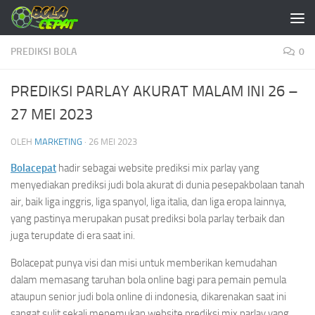
Skip to content
PREDIKSI BOLA
0
PREDIKSI PARLAY AKURAT MALAM INI 26 –
27 MEI 2023
OLEH
MARKETING
·
26 MEI 2023
Bolacepat
hadir sebagai website prediksi mix parlay yang
menyediakan prediksi judi bola akurat di dunia pesepakbolaan tanah
air, baik liga inggris, liga spanyol, liga italia, dan liga eropa lainnya,
yang pastinya merupakan pusat prediksi bola parlay terbaik dan
juga terupdate di era saat ini.
Bolacepat punya visi dan misi untuk memberikan kemudahan
dalam memasang taruhan bola online bagi para pemain pemula
ataupun senior judi bola online di indonesia, dikarenakan saat ini
sangat sulit sekali menemukan website prediksi mix parlay yang