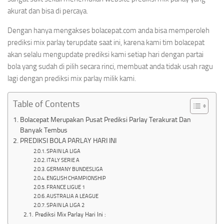
akurat dan bisa di percaya.
Dengan hanya mengakses bolacepat.com anda bisa memperoleh
prediksi mix parlay terupdate saat ini, karena kami tim bolacepat
akan selalu mengupdate prediksi kami setiap hari dengan partai
bola yang sudah di pilih secara rinci, membuat anda tidak usah ragu
lagi dengan prediksi mix parlay milik kami.
Table of Contents
Bolacepat Merupakan Pusat Prediksi Parlay Terakurat Dan
Banyak Tembus
PREDIKSI BOLA PARLAY HARI INI
SPAIN LA LIGA
ITALY SERIE A
GERMANY BUNDESLIGA
ENGLISH CHAMPIONSHIP
FRANCE LIGUE 1
AUSTRALIA A LEAGUE
SPAIN LA LIGA 2
Prediksi Mix Parlay Hari Ini :