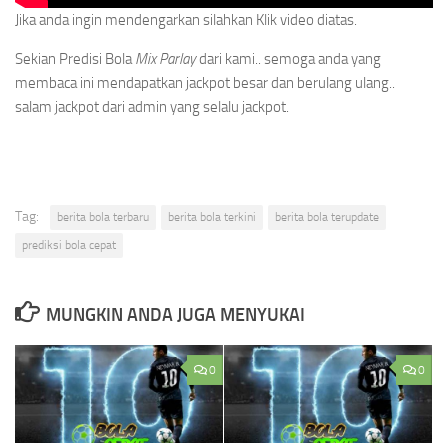
Jika anda ingin mendengarkan silahkan Klik video diatas.
Sekian Predisi Bola
Mix Parlay
dari kami.. semoga anda yang
membaca ini mendapatkan jackpot besar dan berulang ulang..
salam jackpot dari admin yang selalu jackpot.
Tag:
berita bola terbaru
berita bola terkini
berita bola terupdate
prediksi bola cepat
MUNGKIN ANDA JUGA MENYUKAI
0
0