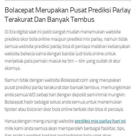
Bolacepat Merupakan Pusat Prediksi Parlay
Terakurat Dan Banyak Tembus
Di Era digital saat ini pasti sangat mudah menemukan website
prediksi skor bola online maupun prediksi mix parlay, namun tidak
semua website prediksi parlay bisa di percaya malahan kebanyakan
website bekerja sama dengan bandar judi bola online untuk
menjebak para pemain masuk ke tim – tim yang sudah di atur
skornya.
Namun tidak dengan website Bolacepat.com yang merupakan
pusat prediksi parlay terakurat dan banyak tembus, memungkinkan
anda semua WD setiap hari dengan deposit seminimal mungkin.
Bolacepat hadir sebagai solusi anda semua untuk menemukan
tipster atau bocoran skor bola online terbaik dan bisa di percaya.
Hanya dengan mengunjungi website
prediksi mix parlay hari ini
milik kami anda semua akan memperoleh berbagai fasilitas, tips,
dan analisa penting tentang pertandingan bola yang akan