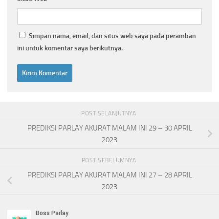
Simpan nama, email, dan situs web saya pada peramban
ini untuk komentar saya berikutnya.
POST SELANJUTNYA
PREDIKSI PARLAY AKURAT MALAM INI 29 – 30 APRIL
2023
POST SEBELUMNYA
PREDIKSI PARLAY AKURAT MALAM INI 27 – 28 APRIL
2023