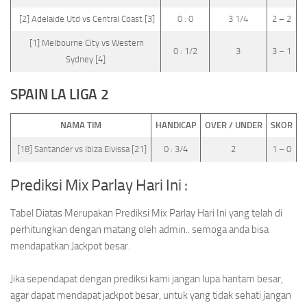
[2] Adelaide Utd vs Central Coast [3]
0 : 0
3 1/4
2 – 2
[1] Melbourne City vs Western
0 : 1/2
3
3 – 1
Sydney [4]
SPAIN LA LIGA 2
NAMA TIM
HANDICAP
OVER / UNDER
SKOR
[18] Santander vs Ibiza Eivissa [21]
0 : 3/4
2
1 – 0
Prediksi Mix Parlay Hari Ini :
Tabel Diatas Merupakan Prediksi Mix Parlay Hari Ini yang telah di
perhitungkan dengan matang oleh admin.. semoga anda bisa
mendapatkan Jackpot besar.
Jika sependapat dengan prediksi kami jangan lupa hantam besar,
agar dapat mendapat jackpot besar, untuk yang tidak sehati jangan