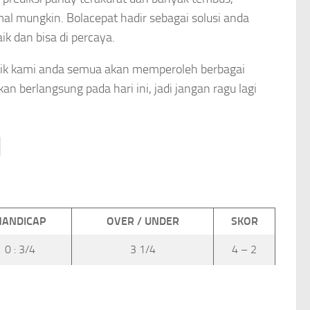
 mungkin. Bolacepat hadir sebagai solusi anda
k dan bisa di percaya.
ik kami anda semua akan memperoleh berbagai
kan berlangsung pada hari ini, jadi jangan ragu lagi
I
HANDICAP
OVER / UNDER
SKOR
0 : 3/4
3 1/4
4 – 2