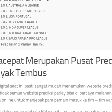
AUSTRALIA A LEAGUE
ENGLISH PREMIER LEAGUE
LIGA PORTUGAL
THAILAND LEAGUE 1
INDIA SUPER LEAGUE
INTERNATIONAL FRIENDLY
SAUDI ARABIA PRO LEAGUE
Prediksi Mix Parlay Hari Ini :
acepat Merupakan Pusat Predi
yak Tembus
digital saat ini pasti sangat mudah menemukan website predik
idak semua website prediksi parlay bisa di percaya malah
la online untuk menjebak para pemain masuk ke tim – tim yan
idak dengan website Bolacepat.com yang merupakan pusat p