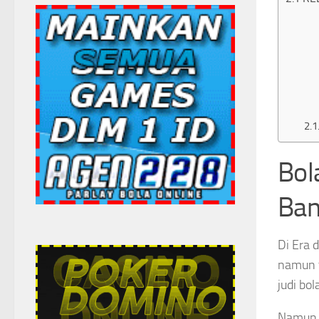
Bol
Ban
Di Era 
namun t
judi bo
Namun t