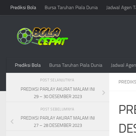
Prediksi Bola
Bursa Taruhan Piala Dunia
Jadwal Agen T
Skip to content
Prediksi Bola
Bursa Taruhan Piala Dunia
Jadwal Agen
POST SELANJUTNYA
PREDIKS
PREDIKSI PARLAY AKURAT MALAM INI
29 – 30 DESEMBER 2023
PR
POST SEBELUMNYA
PREDIKSI PARLAY AKURAT MALAM INI
DE
27 – 28 DESEMBER 2023