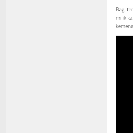
Bagi te
milik k
kemenan