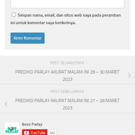
Simpan nama, email, dan situs web saya pada peramban
ini untuk komentar saya berikutnya.
POST SELANJUTNYA
PREDIKSI PARLAY AKURAT MALAM INI 29 – 30 MARET
2023
POST SEBELUMNYA
PREDIKSI PARLAY AKURAT MALAM INI 27 – 28 MARET
2023