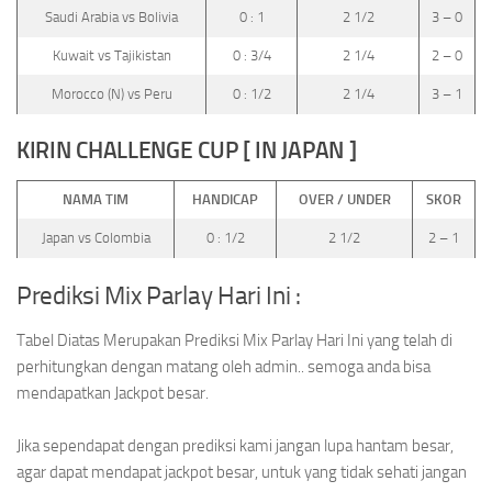
Saudi Arabia vs Bolivia
0 : 1
2 1/2
3 – 0
Kuwait vs Tajikistan
0 : 3/4
2 1/4
2 – 0
Morocco (N) vs Peru
0 : 1/2
2 1/4
3 – 1
KIRIN CHALLENGE CUP [ IN JAPAN ]
NAMA TIM
HANDICAP
OVER / UNDER
SKOR
Japan vs Colombia
0 : 1/2
2 1/2
2 – 1
Prediksi Mix Parlay Hari Ini :
Tabel Diatas Merupakan Prediksi Mix Parlay Hari Ini yang telah di
perhitungkan dengan matang oleh admin.. semoga anda bisa
mendapatkan Jackpot besar.
Jika sependapat dengan prediksi kami jangan lupa hantam besar,
agar dapat mendapat jackpot besar, untuk yang tidak sehati jangan