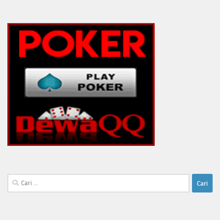
Cari
untuk: