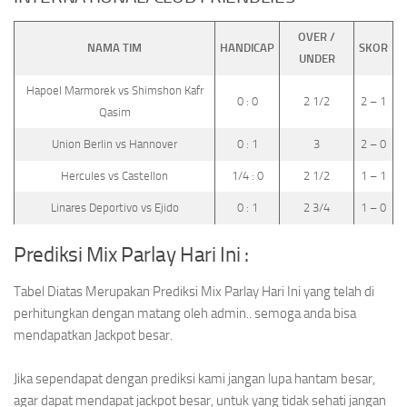
OVER /
NAMA TIM
HANDICAP
SKOR
UNDER
Hapoel Marmorek vs Shimshon Kafr
0 : 0
2 1/2
2 – 1
Qasim
Union Berlin vs Hannover
0 : 1
3
2 – 0
Hercules vs Castellon
1/4 : 0
2 1/2
1 – 1
Linares Deportivo vs Ejido
0 : 1
2 3/4
1 – 0
Prediksi Mix Parlay Hari Ini :
Tabel Diatas Merupakan Prediksi Mix Parlay Hari Ini yang telah di
perhitungkan dengan matang oleh admin.. semoga anda bisa
mendapatkan Jackpot besar.
Jika sependapat dengan prediksi kami jangan lupa hantam besar,
agar dapat mendapat jackpot besar, untuk yang tidak sehati jangan