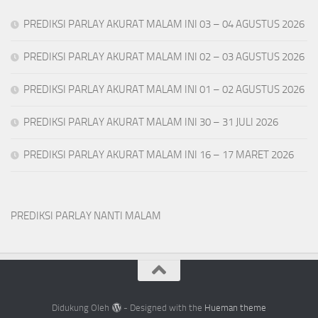
PREDIKSI PARLAY AKURAT MALAM INI 03 – 04 AGUSTUS 2026
PREDIKSI PARLAY AKURAT MALAM INI 02 – 03 AGUSTUS 2026
PREDIKSI PARLAY AKURAT MALAM INI 01 – 02 AGUSTUS 2026
PREDIKSI PARLAY AKURAT MALAM INI 30 – 31 JULI 2026
PREDIKSI PARLAY AKURAT MALAM INI 16 – 17 MARET 2026
PREDIKSI PARLAY NANTI MALAM
Didukung Oleh
- Designed with the
Hueman theme