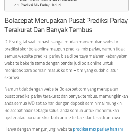
Prediksi Mix Parlay Hari Ini :
Bolacepat Merupakan Pusat Prediksi Parlay
Terakurat Dan Banyak Tembus
Di Era digital saat ini pasti sangat mudah menemukan website
prediksi skor bola online maupun prediksi mix parlay, namun tidak
semua website prediksi parlay bisa di percaya malahan kebanyakan
website bekerja sama dengan bandar judi bola online untuk
menjebak para pemain masuk ke tim – tim yang sudah di atur
skornya.
Namun tidak dengan website Bolacepat.com yang merupakan
pusat prediksi parlay terakurat dan banyak tembus, memungkinkan
anda semua WD setiap hari dengan deposit seminimal mungkin.
Bolacepat hadir sebagai solusi anda semua untuk menemukan
tipster atau bocoran skor bola online terbaik dan bisa di percaya.
Hanya dengan mengunjungi website
prediksi mix parlay hari ini