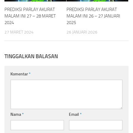
PREDIKSI PARLAY AKURAT
PREDIKSI PARLAY AKURAT
MALAM INI 27 – 28 MARET
MALAM INI 26 – 27 JANUARI
2024
2025
27 MARET 2024
26 JANUARI 2026
TINGGALKAN BALASAN
Komentar
*
Nama
*
Email
*