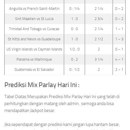
Anguilla vs French Saint-Martin
0 : 1/4
2 1/4
0 – 2
Sint Maarten vs St Lucia
1 : 0
2 3/4
0 – 2
Trinidad And Tobago vs Curacao
0 : 0
2 1/4
1 – 1
St Kitts and Nevis vs Guadeloupe
1 : 0
2 1/2
1 – 3
US Virgin Islands vs Cayman Islands
1/2 : 0
2
0 – 1
Panama vs Martinique
0 : 2
3 1/4
4 – 1
Guatemala vs El Salvador
0 : 1/2
2
2 – 1
Prediksi Mix Parlay Hari Ini :
Tabel Diatas Merupakan Prediksi Mix Parlay Hari Ini yang telah di
perhitungkan dengan matang oleh admin.. semoga anda bisa
mendapatkan Jackpot besar.
Jika sependapat dengan prediksi kami jangan lupa hantam besar,