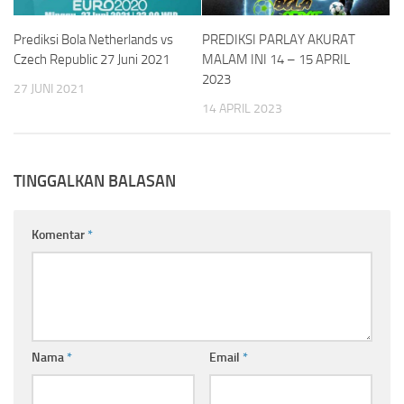
Prediksi Bola Netherlands vs
PREDIKSI PARLAY AKURAT
Czech Republic 27 Juni 2021
MALAM INI 14 – 15 APRIL
2023
27 JUNI 2021
14 APRIL 2023
TINGGALKAN BALASAN
Komentar
*
Nama
*
Email
*