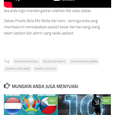
Jika anda ingin mendengarkan silahkan Klik video diatas.
Sekian Predisi Bola
Mix Parlay
dari kami.. semoga anda yang
membaca ini mendapatkan jackpot besar dan berulang ulang..
salam jackpot dari admin yang selalu jackpot.
Tag:
berita bola terbaru
berita bola terkini
berita bola terupdate
prediksi bola cepat
prediksi bola jitu
MUNGKIN ANDA JUGA MENYUKAI
0
0