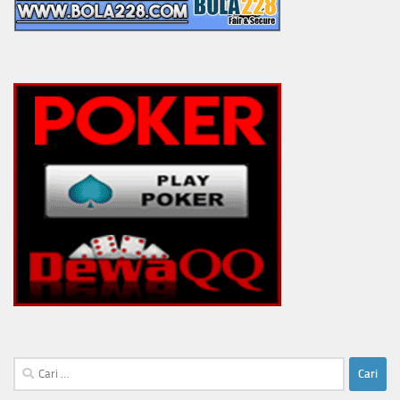
Cari
untuk: