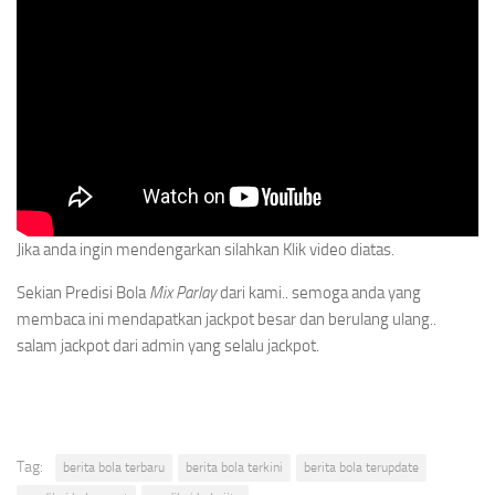
Jika anda ingin mendengarkan silahkan Klik video diatas.
Sekian Predisi Bola
Mix Parlay
dari kami.. semoga anda yang
membaca ini mendapatkan jackpot besar dan berulang ulang..
salam jackpot dari admin yang selalu jackpot.
Tag:
berita bola terbaru
berita bola terkini
berita bola terupdate