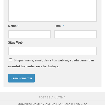
Nama
*
Email
*
Situs Web
Simpan nama, email, dan situs web saya pada peramban
ini untuk komentar saya berikutnya.
POST SELANJUTNYA
PREDIKSI PARLAY AKURAT MALAM INI 09 – 10