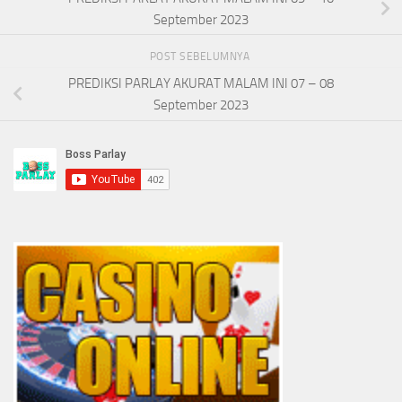
September 2023
POST SEBELUMNYA
PREDIKSI PARLAY AKURAT MALAM INI 07 – 08
September 2023