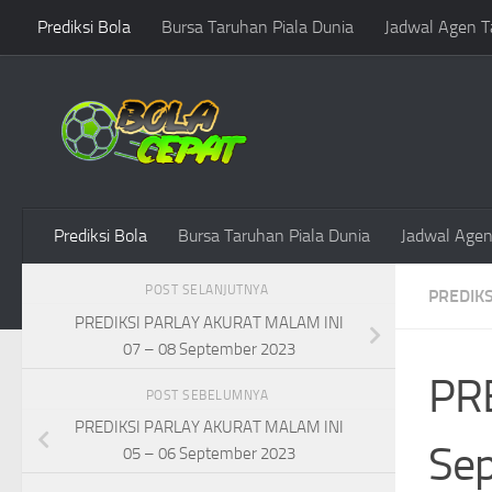
Prediksi Bola
Bursa Taruhan Piala Dunia
Jadwal Agen T
Skip to content
Prediksi Bola
Bursa Taruhan Piala Dunia
Jadwal Agen
POST SELANJUTNYA
PREDIKS
PREDIKSI PARLAY AKURAT MALAM INI
07 – 08 September 2023
PR
POST SEBELUMNYA
PREDIKSI PARLAY AKURAT MALAM INI
Se
05 – 06 September 2023