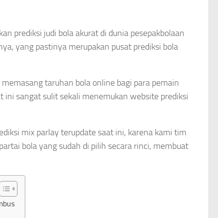
an prediksi judi bola akurat di dunia pesepakbolaan
 lainnya, yang pastinya merupakan pusat prediksi bola
 memasang taruhan bola online bagi para pemain
at ini sangat sulit sekali menemukan website prediksi
si mix parlay terupdate saat ini, karena kami tim
artai bola yang sudah di pilih secara rinci, membuat
embus