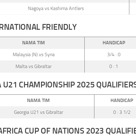
Nagoya vs Kashima Antlers
RNATIONAL FRIENDLY
NAMA TIM
HANDICAP
Malaysia (N) vs Syria
3/4 : 0
Malta vs Gibraltar
0 : 1
 U21 CHAMPIONSHIP 2025 QUALIFIER
NAMA TIM
HANDICAP
Georgia U21 vs Gibraltar
0 : 3 1/2
AFRICA CUP OF NATIONS 2023 QUALIFI