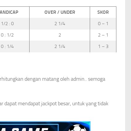
ANDICAP
OVER / UNDER
SKOR
1/2 : 0
2 1/4
0 – 1
0 : 1/2
2
2 – 1
0 : 1/4
2 1/4
1 – 3
 perhitungkan dengan matang oleh admin.. semoga
ar dapat mendapat jackpot besar, untuk yang tidak