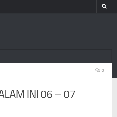
0
LAM INI 06 – 07