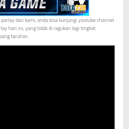
parlay dari kami, anda bisa kunjungi youtube channel
y hari ini, yang tidak di ragukan lagi tingkat
sang taruhan.