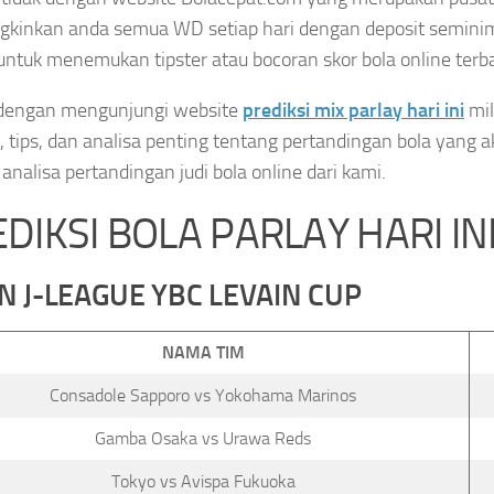
inkan anda semua WD setiap hari dengan deposit seminimal
ntuk menemukan tipster atau bocoran skor bola online terbai
dengan mengunjungi website
prediksi mix parlay hari ini
mil
s, tips, dan analisa penting tentang pertandingan bola yang a
analisa pertandingan judi bola online dari kami.
DIKSI BOLA PARLAY HARI IN
N J-LEAGUE YBC LEVAIN CUP
NAMA TIM
Consadole Sapporo vs Yokohama Marinos
Gamba Osaka vs Urawa Reds
Tokyo vs Avispa Fukuoka