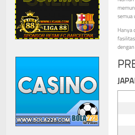
memungk
semua u
Hanya 
fasilita
dengan 
PRE
JAPA