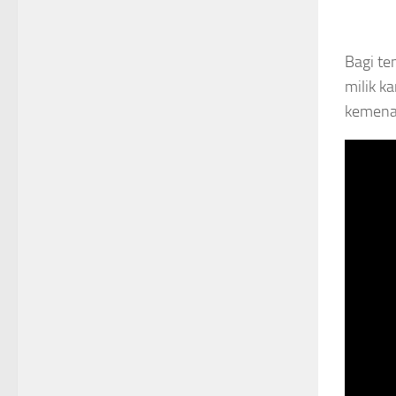
Bagi te
milik k
kemenan