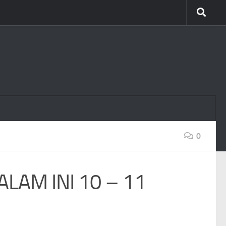
0
LAM INI 10 – 11