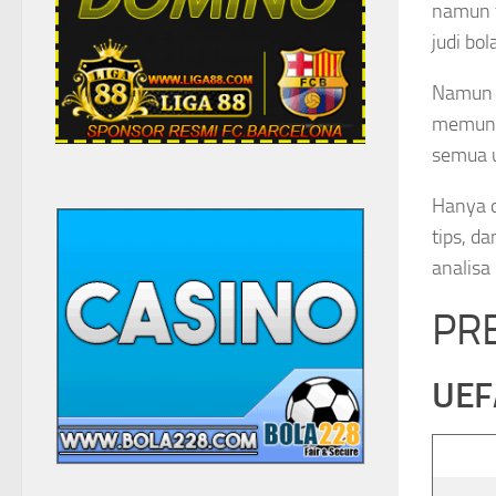
namun t
judi bo
Namun t
memungk
semua u
Hanya 
tips, d
analisa 
PRE
UEF