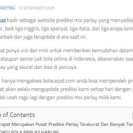
RKETING
·
10 DESEMBER 2025
pat
hadir sebagai website prediksi mix parlay yang menyediak
r, baik liga inggris, liga spanyol, liga italia, dan liga eropa
erbaik dan juga terupdate di era saat ini.
at punya visi dan misi untuk memberikan kemudahan dalam
ataupun senior judi bola online di indonesia, dikarenakan sa
lay yang akurat dan bisa di percaya.
hanya mengakses bolacepat.com anda bisa memperoleh predik
at akan selalu mengupdate prediksi kami setiap hari dengan p
dak usah ragu lagi dengan prediksi mix parlay milik kami.
e of Contents
cepat Merupakan Pusat Prediksi Parlay Terakurat Dan Banyak T
IKSI BOLA PARLAY HARI INI