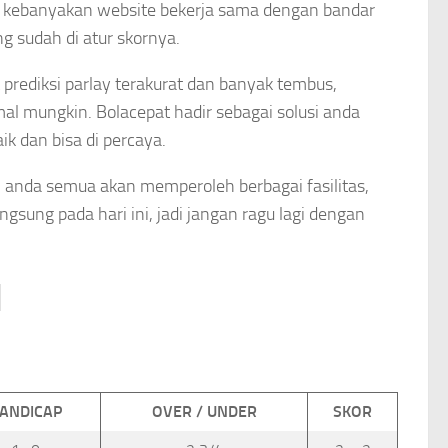
an kebanyakan website bekerja sama dengan bandar
g sudah di atur skornya.
rediksi parlay terakurat dan banyak tembus,
 mungkin. Bolacepat hadir sebagai solusi anda
k dan bisa di percaya.
i anda semua akan memperoleh berbagai fasilitas,
ngsung pada hari ini, jadi jangan ragu lagi dengan
I
ANDICAP
OVER / UNDER
SKOR