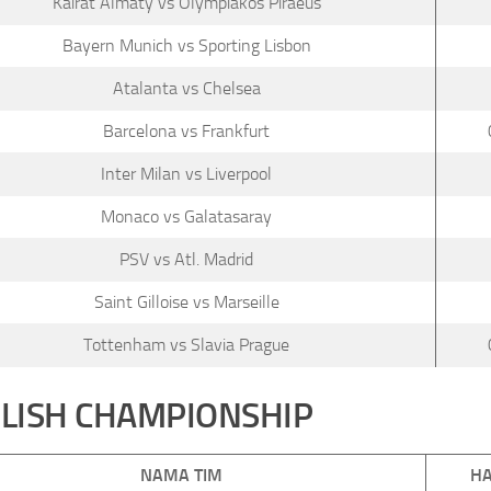
Kairat Almaty vs Olympiakos Piraeus
Bayern Munich vs Sporting Lisbon
Atalanta vs Chelsea
Barcelona vs Frankfurt
Inter Milan vs Liverpool
Monaco vs Galatasaray
PSV vs Atl. Madrid
Saint Gilloise vs Marseille
Tottenham vs Slavia Prague
LISH CHAMPIONSHIP
NAMA TIM
HA