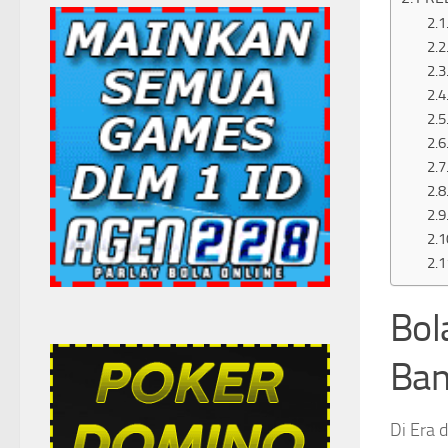
Bol
Ban
Di Era 