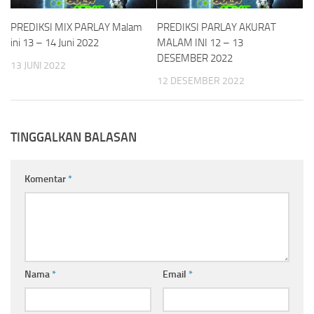
PREDIKSI MIX PARLAY Malam
PREDIKSI PARLAY AKURAT
ini 13 – 14 Juni 2022
MALAM INI 12 – 13
DESEMBER 2022
13 JUNI 2022
12 DESEMBER 2022
TINGGALKAN BALASAN
Komentar
*
Nama
*
Email
*