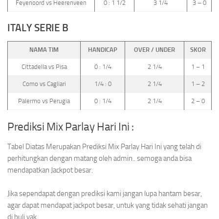
Feyenoord vs Heerenveen
0 : 1 1/2
3 1/4
3 – 0
ITALY SERIE B
NAMA TIM
HANDICAP
OVER / UNDER
SKOR
Cittadella vs Pisa
0 : 1/4
2 1/4
1 – 1
Como vs Cagliari
1/4 : 0
2 1/4
1 – 2
Palermo vs Perugia
0 : 1/4
2 1/4
2 – 0
Prediksi Mix Parlay Hari Ini :
Tabel Diatas Merupakan Prediksi Mix Parlay Hari Ini yang telah di
perhitungkan dengan matang oleh admin.. semoga anda bisa
mendapatkan Jackpot besar.
Jika sependapat dengan prediksi kami jangan lupa hantam besar,
agar dapat mendapat jackpot besar, untuk yang tidak sehati jangan
di buli yak.