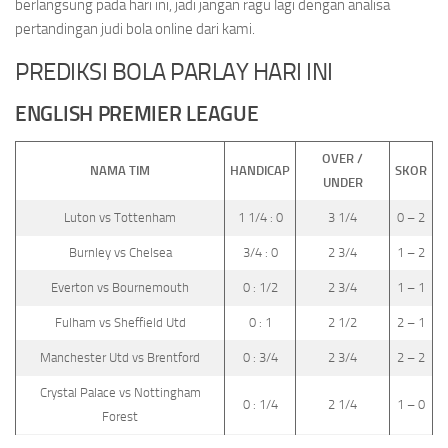
berlangsung pada hari ini, jadi jangan ragu lagi dengan analisa
pertandingan judi bola online dari kami.
PREDIKSI BOLA PARLAY HARI INI
ENGLISH PREMIER LEAGUE
OVER /
NAMA TIM
HANDICAP
SKOR
UNDER
Luton vs Tottenham
1 1/4 : 0
3 1/4
0 – 2
Burnley vs Chelsea
3/4 : 0
2 3/4
1 – 2
Everton vs Bournemouth
0 : 1/2
2 3/4
1 – 1
Fulham vs Sheffield Utd
0 : 1
2 1/2
2 – 1
Manchester Utd vs Brentford
0 : 3/4
2 3/4
2 – 2
Crystal Palace vs Nottingham
0 : 1/4
2 1/4
1 – 0
Forest