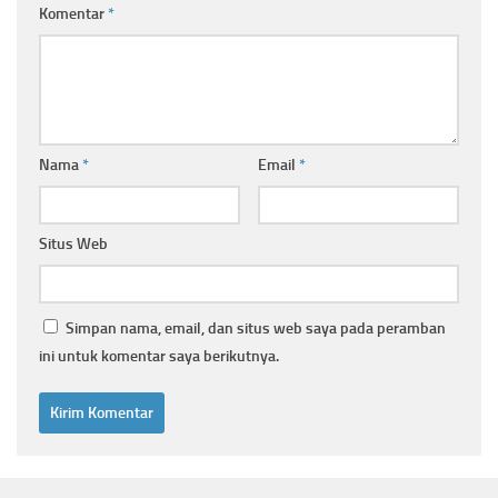
Komentar
*
Nama
*
Email
*
Situs Web
Simpan nama, email, dan situs web saya pada peramban
ini untuk komentar saya berikutnya.