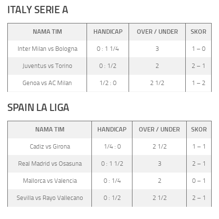
ITALY SERIE A
NAMA TIM
HANDICAP
OVER / UNDER
SKOR
Inter Milan vs Bologna
0 : 1 1/4
3
1 – 0
Juventus vs Torino
0 : 1/2
2
2 – 1
Genoa vs AC Milan
1/2 : 0
2 1/2
1 – 2
SPAIN LA LIGA
NAMA TIM
HANDICAP
OVER / UNDER
SKOR
Cadiz vs Girona
1/4 : 0
2 1/2
1 – 1
Real Madrid vs Osasuna
0 : 1 1/2
3
2 – 1
Mallorca vs Valencia
0 : 1/4
2
0 – 1
Sevilla vs Rayo Vallecano
0 : 1/2
2 1/2
2 – 1