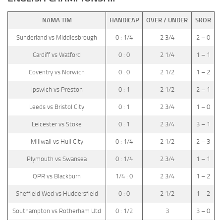
NAMA TIM
HANDICAP
OVER / UNDER
SKOR
Sunderland vs Middlesbrough
0 : 1/4
2 3/4
2 – 0
Cardiff vs Watford
0 : 0
2 1/4
1 – 1
Coventry vs Norwich
0 : 0
2 1/2
1 – 2
Ipswich vs Preston
0 : 1
2 1/2
2 – 1
Leeds vs Bristol City
0 : 1
2 3/4
1 – 0
Leicester vs Stoke
0 : 1
2 3/4
3 – 1
Millwall vs Hull City
0 : 1/4
2 1/2
2 – 3
Plymouth vs Swansea
0 : 1/4
2 3/4
1 – 1
QPR vs Blackburn
1/4 : 0
2 3/4
1 – 2
Sheffield Wed vs Huddersfield
0 : 0
2 1/2
1 – 2
Southampton vs Rotherham Utd
0 : 1/2
3
3 – 0