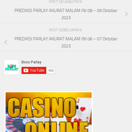
POST SELANJUTNYA
PREDIKSI PARLAY AKURAT MALAM INI 08 – 09 Oktober
2023
POST SEBELUMNYA
PREDIKSI PARLAY AKURAT MALAM INI 06 – 07 Oktober
2023