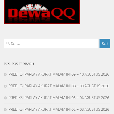
Cari
untuk:
POS-POS TERBARU
PREDIKSI PARLAY AKURAT MALAM INI 09 – 10 AGUSTUS 2026
PREDIKSI PARLAY AKURAT MALAM INI 08 – 09 AGUSTUS 2026
PREDIKSI PARLAY AKURAT MALAM INI 03 – 04 AGUSTUS 2026
PREDIKSI PARLAY AKURAT MALAM INI 02 – 03 AGUSTUS 2026