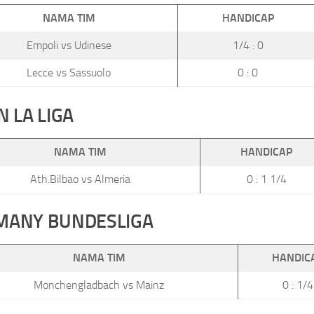
NAMA TIM
HANDICAP
Empoli vs Udinese
1/4 : 0
Lecce vs Sassuolo
0 : 0
N LA LIGA
NAMA TIM
HANDICAP
Ath.Bilbao vs Almeria
0 : 1 1/4
MANY BUNDESLIGA
NAMA TIM
HANDIC
Monchengladbach vs Mainz
0 : 1/4