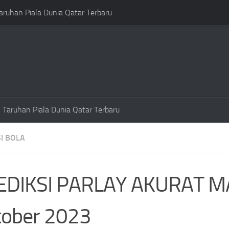
aruhan Piala Dunia Qatar Terbaru
 Taruhan Piala Dunia Qatar Terbaru
I BOLA
EDIKSI PARLAY AKURAT MA
tober 2023