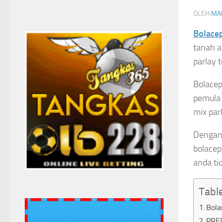
OLEH
MA
Bolace
tanah ai
parlay t
Bolacep
pemula 
mix par
Dengan 
bolacep
anda ti
Tabl
Bola
PRED