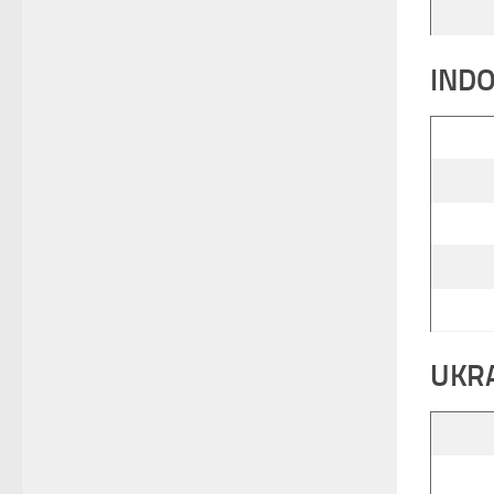
INDO
UKRA