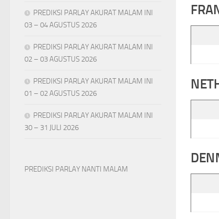
FRAN
PREDIKSI PARLAY AKURAT MALAM INI
03 – 04 AGUSTUS 2026
PREDIKSI PARLAY AKURAT MALAM INI
02 – 03 AGUSTUS 2026
NETH
PREDIKSI PARLAY AKURAT MALAM INI
01 – 02 AGUSTUS 2026
PREDIKSI PARLAY AKURAT MALAM INI
30 – 31 JULI 2026
DEN
PREDIKSI PARLAY NANTI MALAM