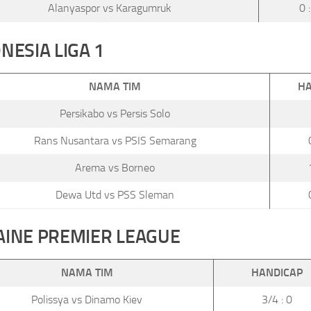
Alanyaspor vs Karagumruk
0 
NESIA LIGA 1
NAMA TIM
HA
Persikabo vs Persis Solo
Rans Nusantara vs PSIS Semarang
Arema vs Borneo
Dewa Utd vs PSS Sleman
INE PREMIER LEAGUE
NAMA TIM
HANDICAP
Polissya vs Dinamo Kiev
3/4 : 0