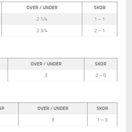
OVER / UNDER
SKOR
2 1/4
1 – 1
2 3/4
2 – 1
OVER / UNDER
SKOR
3
2 – 0
AP
OVER / UNDER
SKOR
3
1 – 3