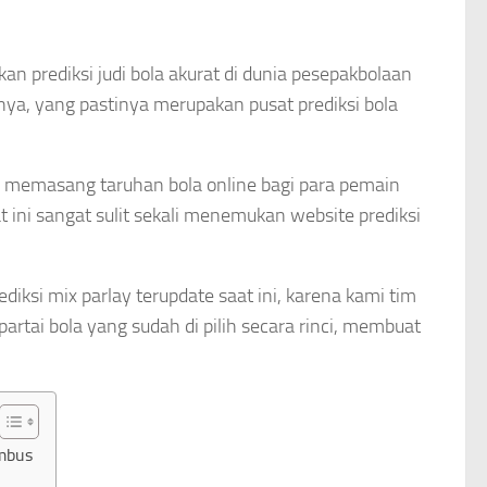
an prediksi judi bola akurat di dunia pesepakbolaan
 lainnya, yang pastinya merupakan pusat prediksi bola
 memasang taruhan bola online bagi para pemain
at ini sangat sulit sekali menemukan website prediksi
si mix parlay terupdate saat ini, karena kami tim
artai bola yang sudah di pilih secara rinci, membuat
embus