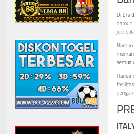
Di Era 
namun t
judi bo
Namun t
memungk
semua u
Hanya 
fasilita
dengan 
PRE
ITAL