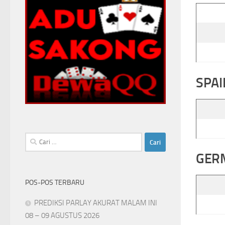
SPAI
Cari
untuk:
GER
POS-POS TERBARU
PREDIKSI PARLAY AKURAT MALAM INI
08 – 09 AGUSTUS 2026