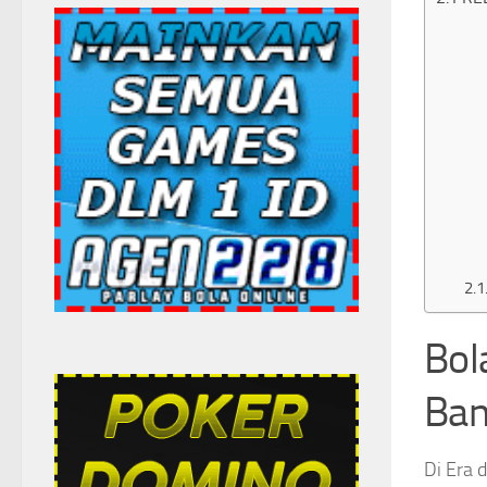
Bol
Ban
Di Era 