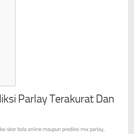
ksi Parlay Terakurat Dan
si skor bola online maupun prediksi mix parlay,