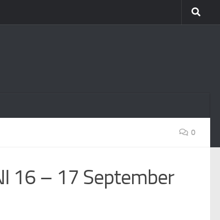
0
I 16 – 17 September