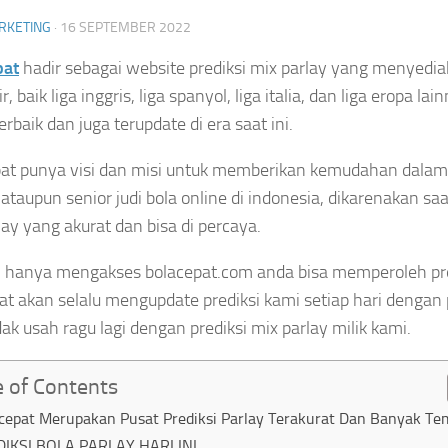
RKETING
·
16 SEPTEMBER 2022
pat
hadir sebagai website prediksi mix parlay yang menyediak
r, baik liga inggris, liga spanyol, liga italia, dan liga eropa
erbaik dan juga terupdate di era saat ini.
at punya visi dan misi untuk memberikan kemudahan dalam
ataupun senior judi bola online di indonesia, dikarenakan sa
lay yang akurat dan bisa di percaya.
hanya mengakses bolacepat.com anda bisa memperoleh predik
at akan selalu mengupdate prediksi kami setiap hari dengan p
dak usah ragu lagi dengan prediksi mix parlay milik kami.
e of Contents
cepat Merupakan Pusat Prediksi Parlay Terakurat Dan Banyak T
IKSI BOLA PARLAY HARI INI