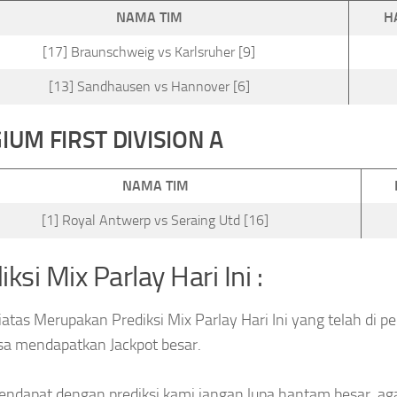
NAMA TIM
H
[17] Braunschweig vs Karlsruher [9]
[13] Sandhausen vs Hannover [6]
IUM FIRST DIVISION A
NAMA TIM
[1] Royal Antwerp vs Seraing Utd [16]
iksi Mix Parlay Hari Ini :
iatas Merupakan Prediksi Mix Parlay Hari Ini yang telah di
sa mendapatkan Jackpot besar.
pendapat dengan prediksi kami jangan lupa hantam besar, ag