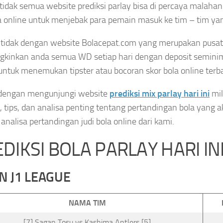
idak semua website prediksi parlay bisa di percaya malah
la online untuk menjebak para pemain masuk ke tim – tim yan
idak dengan website Bolacepat.com yang merupakan pusat p
inkan anda semua WD setiap hari dengan deposit seminimal
ntuk menemukan tipster atau bocoran skor bola online terbai
dengan mengunjungi website
prediksi mix parlay hari ini
mil
s, tips, dan analisa penting tentang pertandingan bola yang a
analisa pertandingan judi bola online dari kami.
DIKSI BOLA PARLAY HARI IN
N J1 LEAGUE
NAMA TIM
[7] Sagan Tosu vs Kashima Antlers [5]