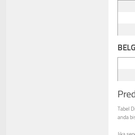
BELG
Pred
Tabel D
anda bi
Jika se