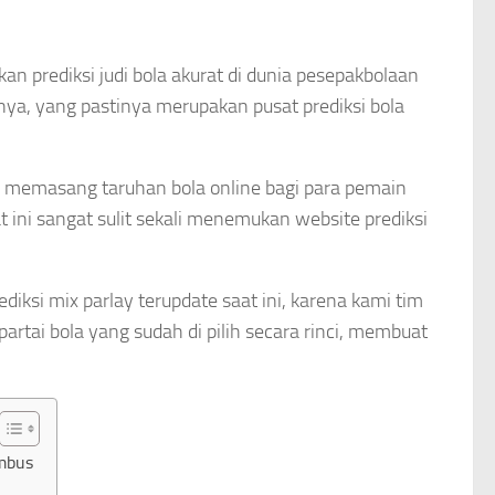
an prediksi judi bola akurat di dunia pesepakbolaan
 lainnya, yang pastinya merupakan pusat prediksi bola
 memasang taruhan bola online bagi para pemain
at ini sangat sulit sekali menemukan website prediksi
si mix parlay terupdate saat ini, karena kami tim
artai bola yang sudah di pilih secara rinci, membuat
embus