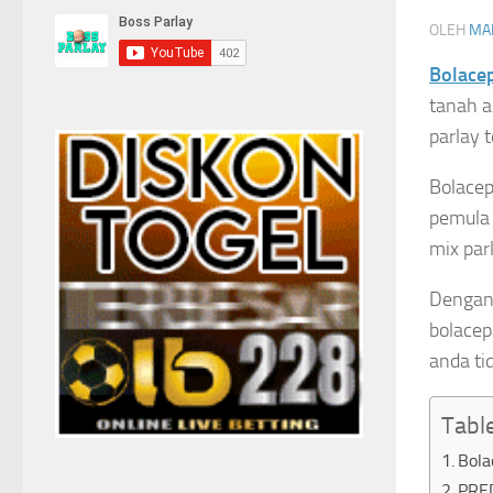
OLEH
MA
Bolace
tanah ai
parlay t
Bolacep
pemula 
mix par
Dengan 
bolacep
anda ti
Tabl
Bola
PRED