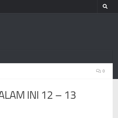
0
LAM INI 12 – 13