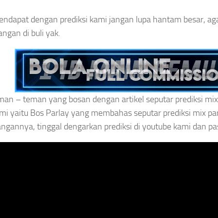
pendapat dengan prediksi kami jangan lupa hantam besar, ag
angan di buli yak.
man – teman yang bosan dengan artikel seputar prediksi mix 
ami yaitu Bos Parlay yang membahas seputar prediksi mix parla
gannya, tinggal dengarkan prediksi di youtube kami dan pa