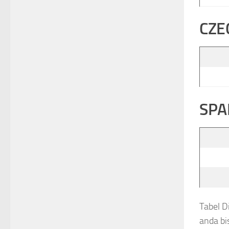
CZE
SPA
Tabel D
anda bi