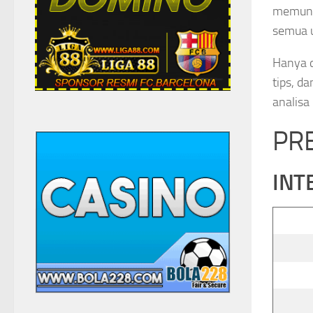
memungk
semua u
Hanya 
tips, d
analisa 
PRE
INT