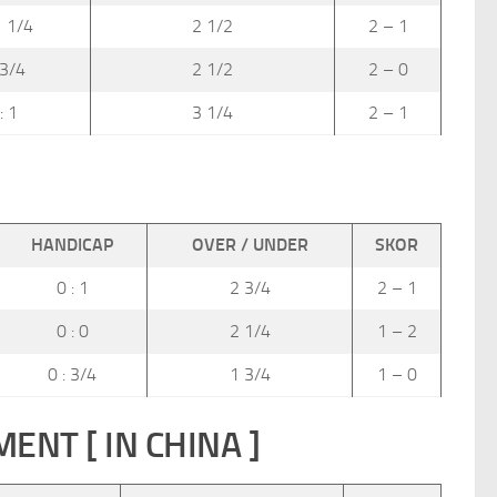
1 1/4
2 1/2
2 – 1
 3/4
2 1/2
2 – 0
: 1
3 1/4
2 – 1
HANDICAP
OVER / UNDER
SKOR
0 : 1
2 3/4
2 – 1
0 : 0
2 1/4
1 – 2
0 : 3/4
1 3/4
1 – 0
NT [ IN CHINA ]