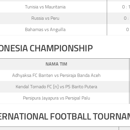
Tunisia vs Mauritania
0 : 
Russia vs Peru
0 :
Bahamas vs Anguilla
0 
ONESIA CHAMPIONSHIP
NAMA TIM
Adhyaksa FC Banten vs
Persiraja Banda Aceh
Kendal Tornado FC [n] vs PS Barito Putera
Persipura Jayapura vs Persipal Palu
ERNATIONAL FOOTBALL TOURNAME