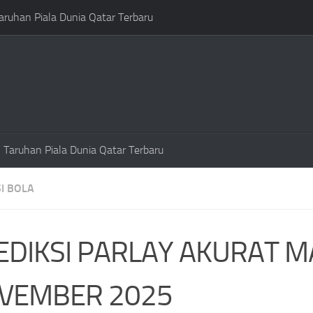
aruhan Piala Dunia Qatar Terbaru
 Taruhan Piala Dunia Qatar Terbaru
I BOLA
EDIKSI PARLAY AKURAT MA
VEMBER 2025