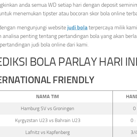
inkan anda semua WD setiap hari dengan deposit seminimal
ntuk menemukan tipster atau bocoran skor bola online terbai
dengan mengunjungi website
judi bola
terpercaya milik kam
an analisa penting tentang pertandingan bola yang akan berla
pertandingan judi bola online dari kami.
DIKSI BOLA PARLAY HARI IN
ERNATIONAL FRIENDLY
NAMA TIM
HAN
Hamburg SV vs Groningen
0 
Kyrgyzstan U23 vs Bahrain U23
0 :
Lafnitz vs Kapfenberg
3/4