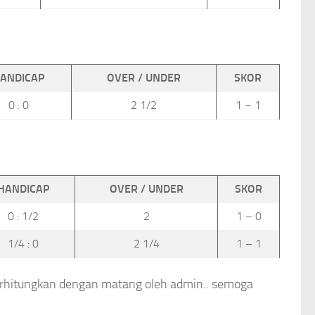
ANDICAP
OVER / UNDER
SKOR
0 : 0
2 1/2
1 – 1
HANDICAP
OVER / UNDER
SKOR
0 : 1/2
2
1 – 0
1/4 : 0
2 1/4
1 – 1
 perhitungkan dengan matang oleh admin.. semoga