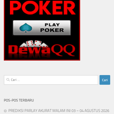
Cari
untuk:
POS-POS TERBARU
PREDIKSI PARLAY AKURAT MALAM INI 03 – 04 AGUSTUS 2026