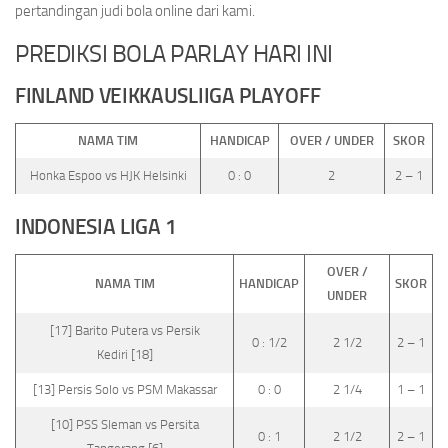
pertandingan judi bola online dari kami.
PREDIKSI BOLA PARLAY HARI INI
FINLAND VEIKKAUSLIIGA PLAYOFF
NAMA TIM
HANDICAP
OVER / UNDER
SKOR
Honka Espoo vs HJK Helsinki
0 : 0
2
2 – 1
INDONESIA LIGA 1
OVER /
NAMA TIM
HANDICAP
SKOR
UNDER
[17] Barito Putera vs Persik
0 : 1/2
2 1/2
2 – 1
Kediri [18]
[13] Persis Solo vs PSM Makassar
0 : 0
2 1/4
1 – 1
[10] PSS Sleman vs Persita
0 : 1
2 1/2
2 – 1