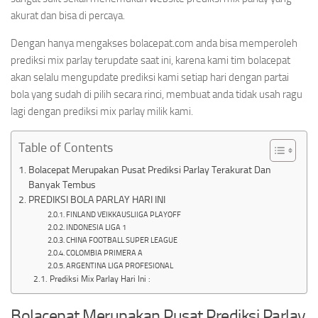
akurat dan bisa di percaya.
Dengan hanya mengakses bolacepat.com anda bisa memperoleh
prediksi mix parlay terupdate saat ini, karena kami tim bolacepat
akan selalu mengupdate prediksi kami setiap hari dengan partai
bola yang sudah di pilih secara rinci, membuat anda tidak usah ragu
lagi dengan prediksi mix parlay milik kami.
Table of Contents
Bolacepat Merupakan Pusat Prediksi Parlay Terakurat Dan
Banyak Tembus
PREDIKSI BOLA PARLAY HARI INI
FINLAND VEIKKAUSLIIGA PLAYOFF
INDONESIA LIGA 1
CHINA FOOTBALL SUPER LEAGUE
COLOMBIA PRIMERA A
ARGENTINA LIGA PROFESIONAL
Prediksi Mix Parlay Hari Ini :
Bolacepat Merupakan Pusat Prediksi Parlay