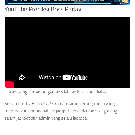
YouTube Prediksi Boss Parlay
Jika anda ingin mendengarkan silahkan Klik video diatas.
Sekian Predisi Bola
Mix Parlay
dari kami.. semoga anda yang
membaca ini mendapatkan jackpot besar dan berulang ulang..
salam jackpot dari admin yang selalu jackpot.