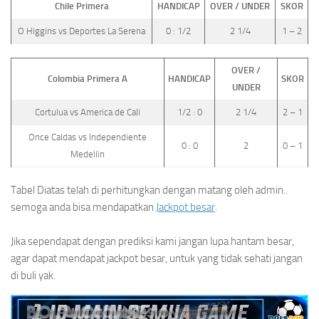
Chile Primera
HANDICAP
OVER / UNDER
SKOR
O Higgins vs Deportes La Serena
0 : 1/2
2 1/4
1 – 2
OVER /
Colombia Primera A
HANDICAP
SKOR
UNDER
Cortulua vs America de Cali
1/2 : 0
2 1/4
2 – 1
Once Caldas vs Independiente
0 : 0
2
0 – 1
Medellin
Tabel Diatas telah di perhitungkan dengan matang oleh admin..
semoga anda bisa mendapatkan
Jackpot besar
.
Jika sependapat dengan prediksi kami jangan lupa hantam besar,
agar dapat mendapat jackpot besar, untuk yang tidak sehati jangan
di buli yak.