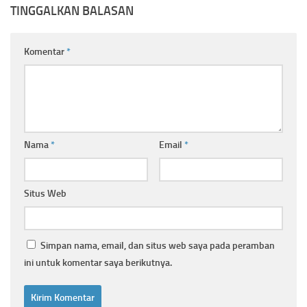
TINGGALKAN BALASAN
Komentar
*
Nama
*
Email
*
Situs Web
Simpan nama, email, dan situs web saya pada peramban
ini untuk komentar saya berikutnya.