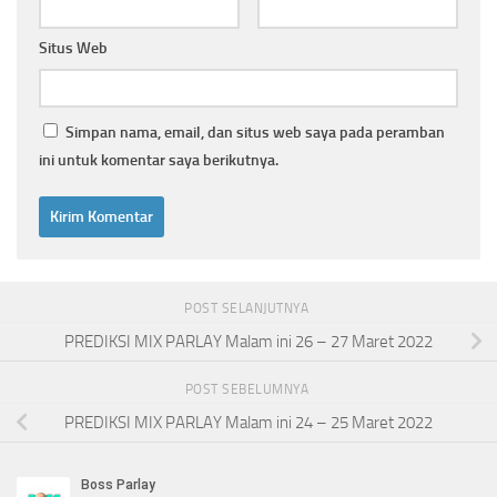
Situs Web
Simpan nama, email, dan situs web saya pada peramban
ini untuk komentar saya berikutnya.
POST SELANJUTNYA
PREDIKSI MIX PARLAY Malam ini 26 – 27 Maret 2022
POST SEBELUMNYA
PREDIKSI MIX PARLAY Malam ini 24 – 25 Maret 2022