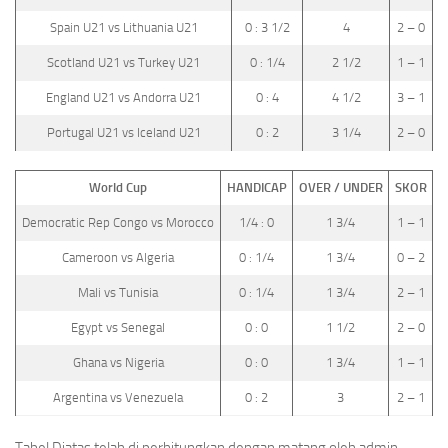
Spain U21 vs Lithuania U21
0 : 3 1/2
4
2 – 0
Scotland U21 vs Turkey U21
0 : 1/4
2 1/2
1 – 1
England U21 vs Andorra U21
0 : 4
4 1/2
3 – 1
Portugal U21 vs Iceland U21
0 : 2
3 1/4
2 – 0
World Cup
HANDICAP
OVER / UNDER
SKOR
Democratic Rep Congo vs Morocco
1/4 : 0
1 3/4
1 – 1
Cameroon vs Algeria
0 : 1/4
1 3/4
0 – 2
Mali vs Tunisia
0 : 1/4
1 3/4
2 – 1
Egypt vs Senegal
0 : 0
1 1/2
2 – 0
Ghana vs Nigeria
0 : 0
1 3/4
1 – 1
Argentina vs Venezuela
0 : 2
3
2 – 1