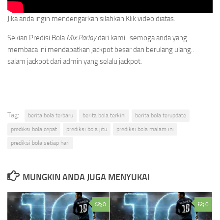
Jika anda ingin mendengarkan silahkan Klik video diatas.
Sekian Predisi Bola
Mix Parlay
dari kami.. semoga anda yang
membaca ini mendapatkan jackpot besar dan berulang ulang..
salam jackpot dari admin yang selalu jackpot.
Tag:
berita bola terbaru
berita bola terkini
berita bola terupdate
prediksi bola cepat
prediksi bola jitu
prediksi bola malam ini
prediksi bola setiap hari
MUNGKIN ANDA JUGA MENYUKAI
0
0