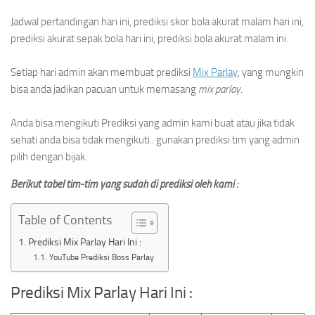
Jadwal pertandingan hari ini, prediksi skor bola akurat malam hari ini,
prediksi akurat sepak bola hari ini, prediksi bola akurat malam ini.
Setiap hari admin akan membuat prediksi
Mix Parlay
, yang mungkin
bisa anda jadikan pacuan untuk memasang
mix parlay
.
Anda bisa mengikuti Prediksi yang admin kami buat atau jika tidak
sehati anda bisa tidak mengikuti.. gunakan prediksi tim yang admin
pilih dengan bijak.
Berikut tabel tim-tim yang sudah di prediksi oleh kami :
Table of Contents
Prediksi Mix Parlay Hari Ini :
YouTube Prediksi Boss Parlay
Prediksi Mix Parlay Hari Ini :