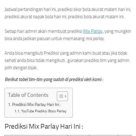
Jadwal pertandingan hari ini, prediksi skor bola akurat malam hari ini,
prediksi akurat sepak bola hari ini, prediksi bola akurat malam ini.
Setiap hari admin akan membuat prediksi
Mix Parlay
, yang mungkin
bisa anda jadikan pacuan untuk memasang
mix parlay
.
Anda bisa mengikuti Prediksi yang admin kami buat atau jika tidak
sehati anda bisa tidak mengikuti.. gunakan prediksi tim yang admin
pilih dengan bijak.
Berikut tabel tim-tim yang sudah di prediksi oleh kami :
Table of Contents
Prediksi Mix Parlay Hari Ini :
YouTube Prediksi Boss Parlay
Prediksi Mix Parlay Hari Ini :