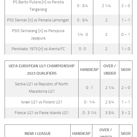
PS Barito Putera [n] vs Persita
0 : 3/4
2 1/4
2 – 0
Tangerang
PSS Sleman [n] vs Persela Lamongan
0 : 3/4
2
1 – 1
PSIS Semarang [n] vs Persipura
1/4 : 0
2
0 – 1
Jayapura
Persikabo 1973 [n] vs Arema FC
0 : 0
2
1 – 0
UEFA EUROPEAN U21 CHAMPIONSHIP
OVER /
HANDICAP
SKOR
2023 QUALIFIERS
UNDER
Serbia U21 vs Republic of North
0 : 1
2 1/4
2 – 0
Macedonia U21
Israel U21 vs Poland U21
0 : 1/4
2 3/4
1 – 1
France U21 vs Faroe Islands U21
0 : 3 1/4
3 3/4
3 – 2
OVER /
INDIA I-LEAGUE
HANDICAP
SKOR