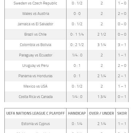
Sweden vs Czech Republic
0 : 1/2
2
1 – 0
Wales vs Austria
0 : 0
2
2 – 0
Jamaica vs El Salvador
0 : 1/2
2
0 – 0
Brazil vs Chile
0 : 1 1/4
2 1/2
0 – 0
Colombia vs Bolivia
0 : 2 1/2
3 1/4
3 – 1
Paraguay vs Ecuador
1/4 : 0
2
1 – 1
Uruguay vs Peru
0 : 1
2
2 – 0
Panama vs Honduras
0 : 1
2 1/4
2 – 1
Mexico vs USA
0 : 1/2
2
1 – 1
Costa Rica vs Canada
1/4 : 0
1 3/4
0 – 1
UEFA NATIONS LEAGUE C PLAYOFF
HANDICAP
OVER / UNDER
SKOR
Estonia vs Cyprus
0 : 1/4
2 1/4
1 – 1