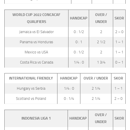
WORLD CUP 2022 CONCACAF
OVER /
HANDICAP
SKOR
QUALIFIERS
UNDER
Jamaica vs El Salvador
0 : 1/2
2
2 – 0
Panama vs Honduras
0 : 1
2 1/2
1 – 1
Mexico vs USA
0 : 1/2
2
1 – 1
Costa Rica vs Canada
1/4 : 0
1 3/4
0 – 1
INTERNATIONAL FRIENDLY
HANDICAP
OVER / UNDER
SKOR
Hungary vs Serbia
1/4 : 0
2 1/4
1 – 1
Scotland vs Poland
0 : 1/4
2 1/4
2 – 0
OVER /
INDONESIA LIGA 1
HANDICAP
SKOR
UNDER