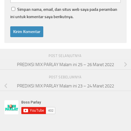
Simpan nama, email, dan situs web saya pada peramban
ini untuk komentar saya berikutnya.
POST SELANJUTNYA
PREDIKSI MIX PARLAY Malam ini 25 – 26 Maret 2022
POST SEBELUMNYA
PREDIKSI MIX PARLAY Malam ini 23 – 24 Maret 2022