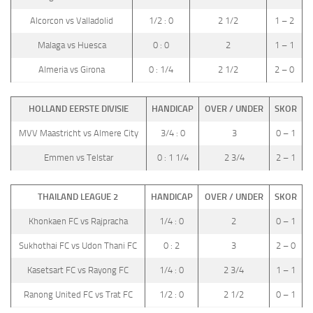
Alcorcon vs Valladolid
1/2 : 0
2 1/2
1 – 2
Malaga vs Huesca
0 : 0
2
1 – 1
Almeria vs Girona
0 : 1/4
2 1/2
2 – 0
HOLLAND EERSTE DIVISIE
HANDICAP
OVER / UNDER
SKOR
MVV Maastricht vs Almere City
3/4 : 0
3
0 – 1
Emmen vs Telstar
0 : 1 1/4
2 3/4
2 – 1
THAILAND LEAGUE 2
HANDICAP
OVER / UNDER
SKOR
Khonkaen FC vs Rajpracha
1/4 : 0
2
0 – 1
Sukhothai FC vs Udon Thani FC
0 : 2
3
2 – 0
Kasetsart FC vs Rayong FC
1/4 : 0
2 3/4
1 – 1
Ranong United FC vs Trat FC
1/2 : 0
2 1/2
0 – 1