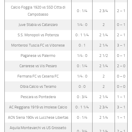
Calcio Foggia 1920 vs SSD Citta di
0 : 1/4
2 3/4
2 – 1
Campobasso
Juve Stabia vs Catanzaro
1/4 : 0
2
0 – 1
S.S. Monopoli vs Potenza
0 : 1 1/4
2 1/4
2 – 1
Monterosi Tuscia FC vs Vibonese
0 : 1
2 1/4
3 – 1
Paganese vs Palermo
1/4 : 0
2 1/2
0 – 1
Carrarese vs Vis Pesaro
0 : 1/4
2 1/4
2 – 0
Fermana FC vs Cesena FC
1/4 : 0
2
0 – 0
Olbia Calcio vs Teramo
0 : 0
2
0 – 0
Pescara vs Pontedera
0 : 3/4
2 1/4
1 – 1
AC Reggiana 1919 vs Imolese Calcio
0 : 1 1/4
2 3/4
3 – 1
ACN Siena 1904 vs Lucchese Libertas
0 : 1/4
2 1/4
1 – 1
Aquila Montevarchi vs US Grosseto
0 : 3/4
2 1/4
2 – 1