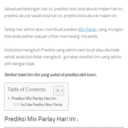
Jadwal pertandingan hari ini, prediksi skor bola akurat malam hari ini,
prediksi akurat sepak bola hari ini, prediksi bola akurat malam ini.
Setiap hari admin akan membuat prediksi
Mix Parlay
, yang mungkin
bisa anda jadikan pacuan untuk memasang
mix parlay
.
Anda bisa mengikuti Prediksi yang admin kami buat atau jika tidak
sehati anda bisa tidak mengikuti.. gunakan prediksi tim yang admin
pilih dengan bijak.
Berikut tabel tim-tim yang sudah di prediksi oleh kami :
Table of Contents
Prediksi Mix Parlay Hari Ini :
YouTube Prediksi Boss Parlay
Prediksi Mix Parlay Hari Ini :