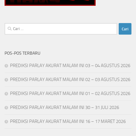
Cari
untuk:
POS-POS TERBARU
PREDIKSI PARLAY AKURAT MALAM INI 03 – 04 AGUSTUS 2026
PREDIKSI PARLAY AKURAT MALAM INI 02 – 03 AGUSTUS 2026
PREDIKSI PARLAY AKURAT MALAM INI 01 – 02 AGUSTUS 2026
PREDIKSI PARLAY AKURAT MALAM INI 30 – 31 JULI 2026
PREDIKSI PARLAY AKURAT MALAM INI 16 – 17 MARET 2026