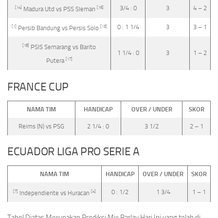
3/4 : 0
3
4 – 2
[14]
[16]
Madura Utd vs PSS Sleman
0 : 1 1/4
3
3 – 1
[1]
[13]
Persib Bandung vs Persis Solo
[18]
PSIS Semarang vs Barito
1 1/4 : 0
3
1 – 2
[17]
Putera
FRANCE CUP
NAMA TIM
HANDICAP
OVER / UNDER
SKOR
Reims (N) vs PSG
2 1/4 : 0
3 1/2
2 – 1
ECUADOR LIGA PRO SERIE A
NAMA TIM
HANDICAP
OVER / UNDER
SKOR
0 : 1/2
1 3/4
1 – 1
[7]
[4]
Independiente vs Huracan
Tabel Diatas Merupakan Prediksi Mix Parlay Hari Ini yang telah di