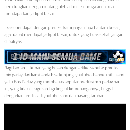
perhitungkan dengan matang oleh admin.. semoga anda bisa
mendapatkan Jackpot besar.
Jika sependapat dengan prediksi kami jangan lupa hantam besar,
agar dapat mendapat jackpot besar, untuk yang tidak sehati jangan
di buli yak.
Bagi teman – teman yang bosan dengan artikel seputar prediksi
mix parlay dari kami, anda bisa kunjungi youtube channel milik kami
yaitu Bos Parlay yang membahas seputar prediksi mix parlay hari
ini, yang tidak di ragukan lagi tingkat kemenangannya, tinggal
dengarkan prediksi di youtube kami dan pasang taruhan.