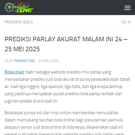
Skip to content
PREDIKSI BOLA
0
PREDIKSI PARLAY AKURAT MALAM INI 24 –
25 MEI 2025
OLEH
MARKETING
·
24 MEI 2025
Bolacepat
hadir sebagai website prediksi mix parlay yang
menyediakan prediksi judi bola akurat di dunia pesepakbolaan tanah
air, baik liga inggris, liga spanyol, liga italia, dan liga eropa lainnya,
yang pastinya merupakan pusat prediksi bola parlay terbaik dan
juga terupdate di era saat ini.
Bolacepat punya visi dan misi untuk memberikan kemudahan
dalam memasang taruhan bola online bagi para pemain pemula
ataupun senior judi bola online di indonesia, dikarenakan saat ini
sangat sulit sekali menemukan website prediksi mix parlay yang