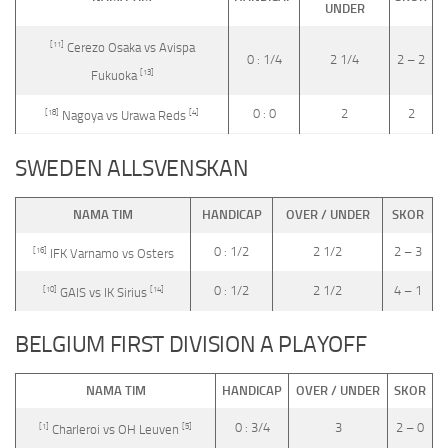
UNDER
[11]
Cerezo Osaka vs Avispa
0 : 1/4
2 1/4
2 – 2
[13]
Fukuoka
0 : 0
2
2
[18]
[4]
Nagoya vs Urawa Reds
SWEDEN ALLSVENSKAN
NAMA TIM
HANDICAP
OVER / UNDER
SKOR
0 : 1/2
2 1/2
2 – 3
[16]
IFK Varnamo vs Osters
0 : 1/2
2 1/2
4 – 1
[10]
[14]
GAIS vs IK Sirius
BELGIUM FIRST DIVISION A PLAYOFF
NAMA TIM
HANDICAP
OVER / UNDER
SKOR
0 : 3/4
3
2 – 0
[1]
[5]
Charleroi vs OH Leuven