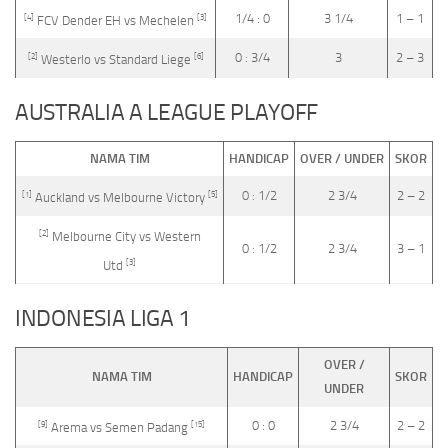
1/4 : 0
3 1/4
1 – 1
[4]
[3]
FCV Dender EH vs Mechelen
0 : 3/4
3
2 – 3
[2]
[6]
Westerlo vs Standard Liege
AUSTRALIA A LEAGUE PLAYOFF
NAMA TIM
HANDICAP
OVER / UNDER
SKOR
0 : 1/2
2 3/4
2 – 2
[1]
[5]
Auckland vs Melbourne Victory
[2]
Melbourne City vs Western
0 : 1/2
2 3/4
3 – 1
[3]
Utd
INDONESIA LIGA 1
OVER /
NAMA TIM
HANDICAP
SKOR
UNDER
0 : 0
2 3/4
2 – 2
[9]
[15]
Arema vs Semen Padang