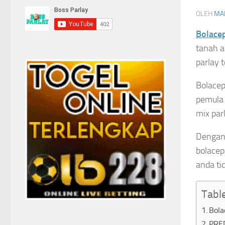
OLEH
MA
Bolace
tanah ai
parlay t
Bolacep
pemula 
mix par
Dengan 
bolacep
anda ti
Tabl
Bola
PRED