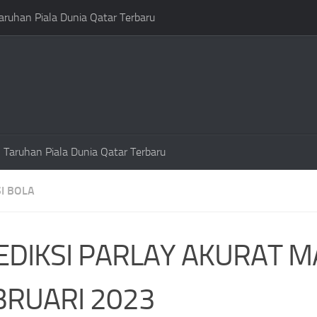
aruhan Piala Dunia Qatar Terbaru
 Taruhan Piala Dunia Qatar Terbaru
I BOLA
EDIKSI PARLAY AKURAT MA
BRUARI 2023