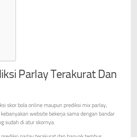
ksi Parlay Terakurat Dan
si skor bola online maupun prediksi mix parlay,
an kebanyakan website bekerja sama dengan bandar
g sudah di atur skornya.
rediksi parlay terakurat dan banyak tembus,