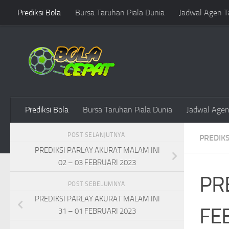
Prediksi Bola
Bursa Taruhan Piala Dunia
Jadwal Agen T
Skip to content
Prediksi Bola
Bursa Taruhan Piala Dunia
Jadwal Agen
POST SELANJUTNYA
PREDIKS
PREDIKSI PARLAY AKURAT MALAM INI
02 – 03 FEBRUARI 2023
PR
POST SEBELUMNYA
PREDIKSI PARLAY AKURAT MALAM INI
FE
31 – 01 FEBRUARI 2023