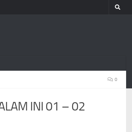
0
LAM INI 01 – 02