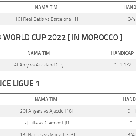
NAMA TIM
HAND
[6] Real Betis vs Barcelona [1]
3/4 
 WORLD CUP 2022 [ IN MOROCCO ]
NAMA TIM
HANDICAP
Al Ahly vs Auckland City
0 : 1 1/2
CE LIGUE 1
NAMA TIM
HAND
[20] Angers vs Ajaccio [18]
0 : 
[7] Lille vs Clermont [8]
0 :
[13] Nantes vs Marseille [3]
3/4 