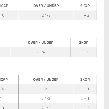
ICAP
OVER / UNDER
SKOR
: 0
2 1/2
1 – 2
OVER / UNDER
SKOR
2 3/4
3 – 0
ICAP
OVER / UNDER
SKOR
1/4
2
1 – 1
 1
2 1/2
2 – 1
: 0
2 1/2
1 – 2