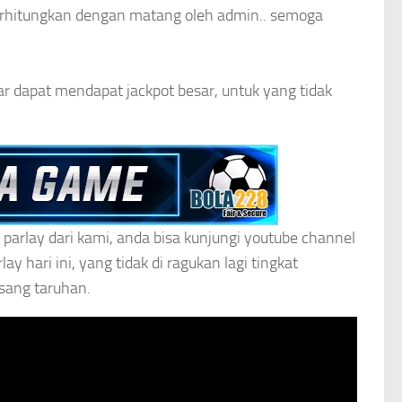
 perhitungkan dengan matang oleh admin.. semoga
ar dapat mendapat jackpot besar, untuk yang tidak
parlay dari kami, anda bisa kunjungi youtube channel
y hari ini, yang tidak di ragukan lagi tingkat
sang taruhan.