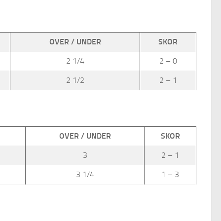
OVER / UNDER
SKOR
2 1/4
2 – 0
2 1/2
2 – 1
OVER / UNDER
SKOR
3
2 – 1
3 1/4
1 – 3