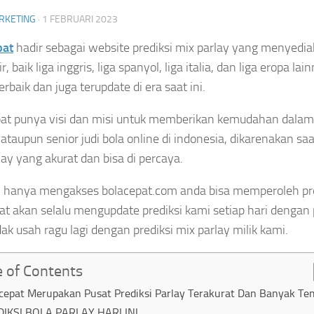
RKETING
·
1 FEBRUARI 2023
pat
hadir sebagai website prediksi mix parlay yang menyediak
r, baik liga inggris, liga spanyol, liga italia, dan liga eropa
erbaik dan juga terupdate di era saat ini.
at punya visi dan misi untuk memberikan kemudahan dalam
ataupun senior judi bola online di indonesia, dikarenakan sa
lay yang akurat dan bisa di percaya.
hanya mengakses bolacepat.com anda bisa memperoleh predik
at akan selalu mengupdate prediksi kami setiap hari dengan p
dak usah ragu lagi dengan prediksi mix parlay milik kami.
e of Contents
cepat Merupakan Pusat Prediksi Parlay Terakurat Dan Banyak T
IKSI BOLA PARLAY HARI INI