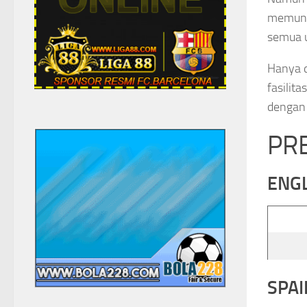
memungk
semua u
Hanya 
fasilita
dengan 
PRE
ENGL
SPAI