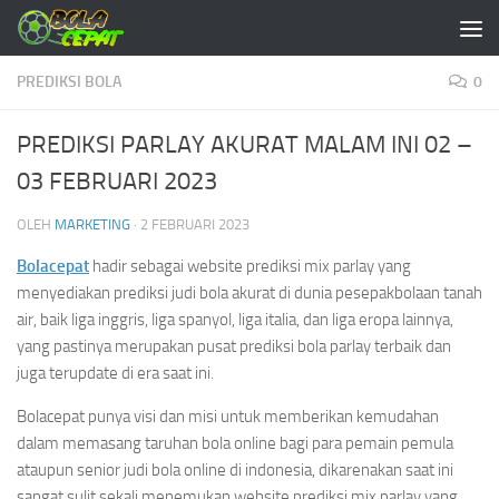
Skip to content
PREDIKSI BOLA
0
PREDIKSI PARLAY AKURAT MALAM INI 02 –
03 FEBRUARI 2023
OLEH
MARKETING
·
2 FEBRUARI 2023
Bolacepat
hadir sebagai website prediksi mix parlay yang
menyediakan prediksi judi bola akurat di dunia pesepakbolaan tanah
air, baik liga inggris, liga spanyol, liga italia, dan liga eropa lainnya,
yang pastinya merupakan pusat prediksi bola parlay terbaik dan
juga terupdate di era saat ini.
Bolacepat punya visi dan misi untuk memberikan kemudahan
dalam memasang taruhan bola online bagi para pemain pemula
ataupun senior judi bola online di indonesia, dikarenakan saat ini
sangat sulit sekali menemukan website prediksi mix parlay yang