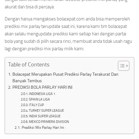
akurat dan bisa di percaya.
Dengan hanya mengakses bolacepat.com anda bisa memperoleh
prediksi mix parlay terupdate saat ini, karena kami tim bolacepat
akan selalu mengupdate prediksi kami setiap hari dengan partai
bola yang sudah di pilih secara rinci, membuat anda tidak usah ragu
lagi dengan prediksi mix parlay milik kami.
Table of Contents
Bolacepat Merupakan Pusat Prediksi Parlay Terakurat Dan
Banyak Tembus
PREDIKSI BOLA PARLAY HARI INI
INDONESIA LIGA 1
SPAIN LA LIGA
ITALY CUP
TURKEY SUPER LEAGUE
INDIA SUPER LEAGUE
MEXICO PRIMERA DIVISION
Prediksi Mix Parlay Hari Ini :