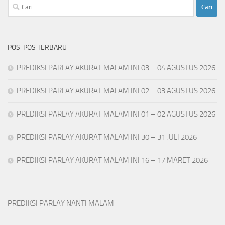
Cari
untuk:
POS-POS TERBARU
PREDIKSI PARLAY AKURAT MALAM INI 03 – 04 AGUSTUS 2026
PREDIKSI PARLAY AKURAT MALAM INI 02 – 03 AGUSTUS 2026
PREDIKSI PARLAY AKURAT MALAM INI 01 – 02 AGUSTUS 2026
PREDIKSI PARLAY AKURAT MALAM INI 30 – 31 JULI 2026
PREDIKSI PARLAY AKURAT MALAM INI 16 – 17 MARET 2026
PREDIKSI PARLAY NANTI MALAM