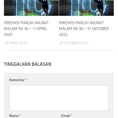
PREDIKSI PARLAY AKURAT
PREDIKSI PARLAY AKURAT
MALAM INI 16 – 17 APRIL
MALAM INI 30 – 31 OKTOBER
2025
2022
16 APRIL 2025
30 OKTOBER 2022
TINGGALKAN BALASAN
Komentar
*
Nama
*
Email
*