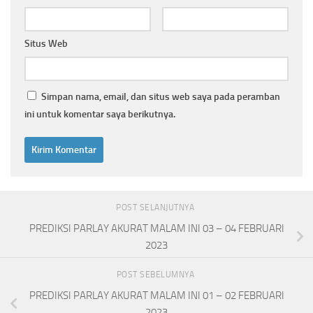
Situs Web
Simpan nama, email, dan situs web saya pada peramban
ini untuk komentar saya berikutnya.
POST SELANJUTNYA
PREDIKSI PARLAY AKURAT MALAM INI 03 – 04 FEBRUARI
2023
POST SEBELUMNYA
PREDIKSI PARLAY AKURAT MALAM INI 01 – 02 FEBRUARI
2023