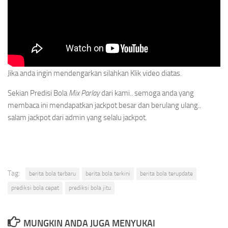
Jika anda ingin mendengarkan silahkan Klik video diatas.
Sekian Predisi Bola
Mix Parlay
dari kami.. semoga anda yang
membaca ini mendapatkan jackpot besar dan berulang ulang..
salam jackpot dari admin yang selalu jackpot.
Tag:
berita bola terbaru
berita bola terkini
berita bola terupdate
prediksi bola cepat
prediksi bola jitu
MUNGKIN ANDA JUGA MENYUKAI