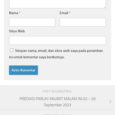
Nama
*
Email
*
Situs Web
Simpan nama, email, dan situs web saya pada peramban
ini untuk komentar saya berikutnya.
POST SELANJUTNYA
PREDIKSI PARLAY AKURAT MALAM INI 02 – 03
September 2023