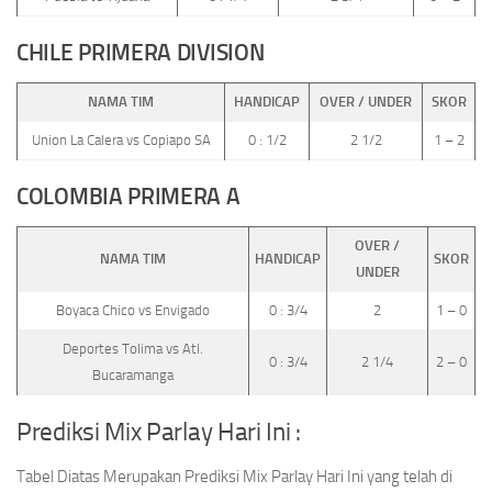
CHILE PRIMERA DIVISION
NAMA TIM
HANDICAP
OVER / UNDER
SKOR
Union La Calera vs Copiapo SA
0 : 1/2
2 1/2
1 – 2
COLOMBIA PRIMERA A
OVER /
NAMA TIM
HANDICAP
SKOR
UNDER
Boyaca Chico vs Envigado
0 : 3/4
2
1 – 0
Deportes Tolima vs Atl.
0 : 3/4
2 1/4
2 – 0
Bucaramanga
Prediksi Mix Parlay Hari Ini :
Tabel Diatas Merupakan Prediksi Mix Parlay Hari Ini yang telah di