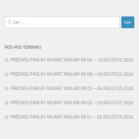
Cari
untuk:
POS-POS TERBARU
PREDIKSI PARLAY AKURAT MALAM INI 09 – 10 AGUSTUS 2026
PREDIKSI PARLAY AKURAT MALAM INI 08 – 09 AGUSTUS 2026
PREDIKSI PARLAY AKURAT MALAM INI 03 – 04 AGUSTUS 2026
PREDIKSI PARLAY AKURAT MALAM INI 02 – 03 AGUSTUS 2026
PREDIKSI PARLAY AKURAT MALAM INI 01 – 02 AGUSTUS 2026