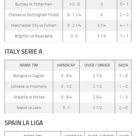
Burnley vs Tottenham
1/2 : 0
3
0 – 1
Chelsea vs Nottingham Forest
0 : 1 1/4
3
2 – 0
Manchester City vs Fulham
0 : 2 1/4
3 1/4
4 – 1
Brighton vs Newcastle
0 : 0
3 1/4
1 – 1
ITALY SERIE A
NAMA TIM
HANDICAP
OVER / UNDER
SKOR
Bologna vs Cagliari
0 : 3/4
2 1/2
1 – 0
Udinese vs Frosinone
0 : 1/2
2 1/2
1 – 2
Atalanta vs Monza
0 : 3/4
2 3/4
1 – 3
Napoli vs Lazio
0 : 1
2 1/2
2 – 0
SPAIN LA LIGA