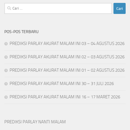
Cari
untuk:
POS-POS TERBARU
PREDIKSI PARLAY AKURAT MALAM INI 03 – 04 AGUSTUS 2026
PREDIKSI PARLAY AKURAT MALAM INI 02 – 03 AGUSTUS 2026
PREDIKSI PARLAY AKURAT MALAM INI 01 – 02 AGUSTUS 2026
PREDIKSI PARLAY AKURAT MALAM INI 30 – 31 JULI 2026
PREDIKSI PARLAY AKURAT MALAM INI 16 – 17 MARET 2026
PREDIKSI PARLAY NANTI MALAM