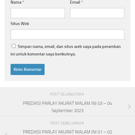
Nama
*
Email
*
Situs Web
Simpan nama, email, dan situs web saya pada peramban
ini untuk komentar saya berikutnya.
POST SELANJUTNYA
PREDIKSI PARLAY AKURAT MALAM INI 03 – 04
September 2023
POST SEBELUMNYA
PREDIKSI PARLAY AKURAT MALAM INI 01 – 02