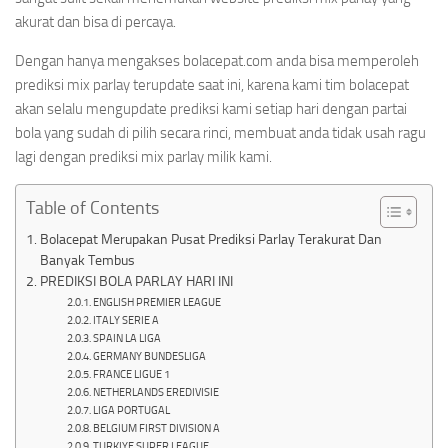
akurat dan bisa di percaya.
Dengan hanya mengakses bolacepat.com anda bisa memperoleh
prediksi mix parlay terupdate saat ini, karena kami tim bolacepat
akan selalu mengupdate prediksi kami setiap hari dengan partai
bola yang sudah di pilih secara rinci, membuat anda tidak usah ragu
lagi dengan prediksi mix parlay milik kami.
Table of Contents
Bolacepat Merupakan Pusat Prediksi Parlay Terakurat Dan
Banyak Tembus
PREDIKSI BOLA PARLAY HARI INI
ENGLISH PREMIER LEAGUE
ITALY SERIE A
SPAIN LA LIGA
GERMANY BUNDESLIGA
FRANCE LIGUE 1
NETHERLANDS EREDIVISIE
LIGA PORTUGAL
BELGIUM FIRST DIVISION A
TURKIYE SUPER LEAGUE