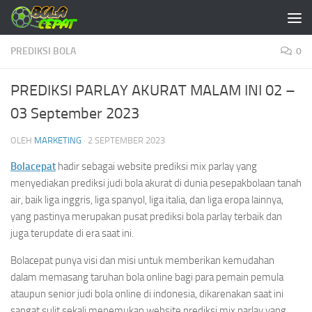
Skip to content
PREDIKSI BOLA
0
PREDIKSI PARLAY AKURAT MALAM INI 02 –
03 September 2023
OLEH
MARKETING
·
2 SEPTEMBER 2023
Bolacepat
hadir sebagai website prediksi mix parlay yang
menyediakan prediksi judi bola akurat di dunia pesepakbolaan tanah
air, baik liga inggris, liga spanyol, liga italia, dan liga eropa lainnya,
yang pastinya merupakan pusat prediksi bola parlay terbaik dan
juga terupdate di era saat ini.
Bolacepat punya visi dan misi untuk memberikan kemudahan
dalam memasang taruhan bola online bagi para pemain pemula
ataupun senior judi bola online di indonesia, dikarenakan saat ini
sangat sulit sekali menemukan website prediksi mix parlay yang