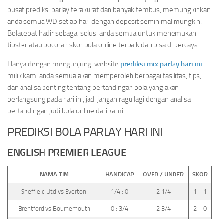
pusat prediksi parlay terakurat dan banyak tembus, memungkinkan
anda semua WD setiap hari dengan deposit seminimal mungkin.
Bolacepat hadir sebagai solusi anda semua untuk menemukan
tipster atau bocoran skor bola online terbaik dan bisa di percaya.
Hanya dengan mengunjungi website
prediksi mix parlay hari ini
milik kami anda semua akan memperoleh berbagai fasilitas, tips,
dan analisa penting tentang pertandingan bola yang akan
berlangsung pada hari ini, jadi jangan ragu lagi dengan analisa
pertandingan judi bola online dari kami.
PREDIKSI BOLA PARLAY HARI INI
ENGLISH PREMIER LEAGUE
NAMA TIM
HANDICAP
OVER / UNDER
SKOR
Sheffield Utd vs Everton
1/4 : 0
2 1/4
1 – 1
Brentford vs Bournemouth
0 : 3/4
2 3/4
2 – 0