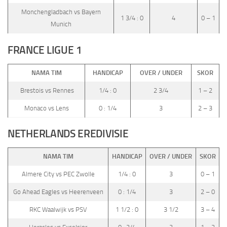
Monchengladbach vs Bayern
1 3/4 : 0
4
0 – 1
Munich
FRANCE LIGUE 1
NAMA TIM
HANDICAP
OVER / UNDER
SKOR
Brestois vs Rennes
1/4 : 0
2 3/4
1 – 2
Monaco vs Lens
0 : 1/4
3
2 – 3
NETHERLANDS EREDIVISIE
NAMA TIM
HANDICAP
OVER / UNDER
SKOR
Almere City vs PEC Zwolle
1/4 : 0
3
0 – 1
Go Ahead Eagles vs Heerenveen
0 : 1/4
3
2 – 0
RKC Waalwijk vs PSV
1 1/2 : 0
3 1/2
3 – 4