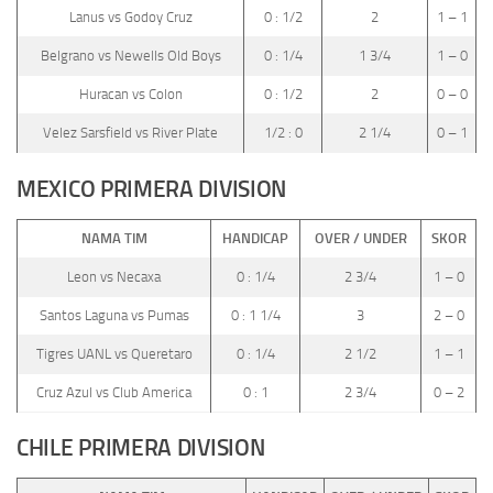
Lanus vs Godoy Cruz
0 : 1/2
2
1 – 1
Belgrano vs Newells Old Boys
0 : 1/4
1 3/4
1 – 0
Huracan vs Colon
0 : 1/2
2
0 – 0
Velez Sarsfield vs River Plate
1/2 : 0
2 1/4
0 – 1
MEXICO PRIMERA DIVISION
NAMA TIM
HANDICAP
OVER / UNDER
SKOR
Leon vs Necaxa
0 : 1/4
2 3/4
1 – 0
Santos Laguna vs Pumas
0 : 1 1/4
3
2 – 0
Tigres UANL vs Queretaro
0 : 1/4
2 1/2
1 – 1
Cruz Azul vs Club America
0 : 1
2 3/4
0 – 2
CHILE PRIMERA DIVISION