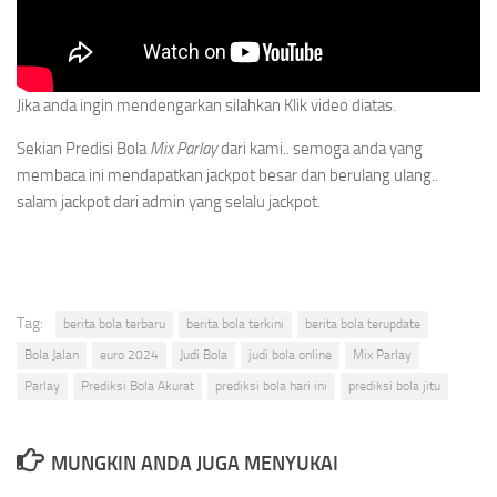
Jika anda ingin mendengarkan silahkan Klik video diatas.
Sekian Predisi Bola
Mix Parlay
dari kami.. semoga anda yang
membaca ini mendapatkan jackpot besar dan berulang ulang..
salam jackpot dari admin yang selalu jackpot.
Tag:
berita bola terbaru
berita bola terkini
berita bola terupdate
Bola Jalan
euro 2024
Judi Bola
judi bola online
Mix Parlay
Parlay
Prediksi Bola Akurat
prediksi bola hari ini
prediksi bola jitu
MUNGKIN ANDA JUGA MENYUKAI