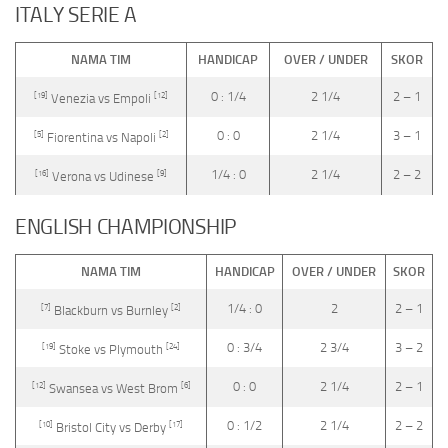
ITALY SERIE A
NAMA TIM
HANDICAP
OVER / UNDER
SKOR
0 : 1/4
2 1/4
2 – 1
[19]
[12]
Venezia vs Empoli
0 : 0
2 1/4
3 – 1
[5]
[2]
Fiorentina vs Napoli
1/4 : 0
2 1/4
2 – 2
[16]
[9]
Verona vs Udinese
ENGLISH CHAMPIONSHIP
NAMA TIM
HANDICAP
OVER / UNDER
SKOR
1/4 : 0
2
2 – 1
[7]
[2]
Blackburn vs Burnley
0 : 3/4
2 3/4
3 – 2
[19]
[24]
Stoke vs Plymouth
0 : 0
2 1/4
2 – 1
[12]
[6]
Swansea vs West Brom
0 : 1/2
2 1/4
2 – 2
[10]
[17]
Bristol City vs Derby