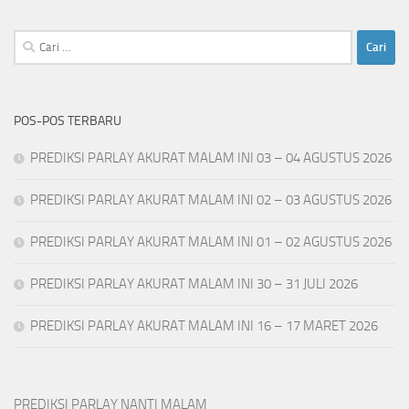
Cari
untuk:
POS-POS TERBARU
PREDIKSI PARLAY AKURAT MALAM INI 03 – 04 AGUSTUS 2026
PREDIKSI PARLAY AKURAT MALAM INI 02 – 03 AGUSTUS 2026
PREDIKSI PARLAY AKURAT MALAM INI 01 – 02 AGUSTUS 2026
PREDIKSI PARLAY AKURAT MALAM INI 30 – 31 JULI 2026
PREDIKSI PARLAY AKURAT MALAM INI 16 – 17 MARET 2026
PREDIKSI PARLAY NANTI MALAM