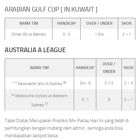
ARABIAN GULF CUP [ IN KUWAIT ]
NAMA TIM
HANDICAP
OVER / UNDER
SKOR
Oman (N) vs Bahrain
0 : 0
1 3/4
2 – 1
AUSTRALIA A LEAGUE
OVER /
NAMA TIM
HANDICAP
SKOR
UNDER
3/4 : 0
3 1/2
2 – 3
[11]
[8]
Newcastle Jets vs Sydney
[4]
Melbourne Victory vs Western
0 : 1
3
2 – 1
[7]
Sydney
Tabel Diatas Merupakan Prediksi Mix Parlay Hari Ini yang telah di
perhitungkan dengan matang oleh admin.. semoga anda bisa
mendapatkan Jackpot besar.