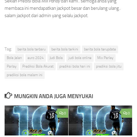
Sekian Predisi Bola
Mix Parlay
dari kami.. semoga anda yang
membaca ini mendapatkan jackpot besar dan berulang ulang..
salam jackpot dari admin yang selalu jackpot.
Tag:
berita bola terbaru
berita bola terkini
berita bola terupdate
Bola Jalan
euro 2024
Judi Bola
judi bola online
Mix Parlay
Parlay
Prediksi Bola Akurat
prediksi bola hari ini
prediksi bola jitu
prediksi bola malam ini
MUNGKIN ANDA JUGA MENYUKAI
0
0