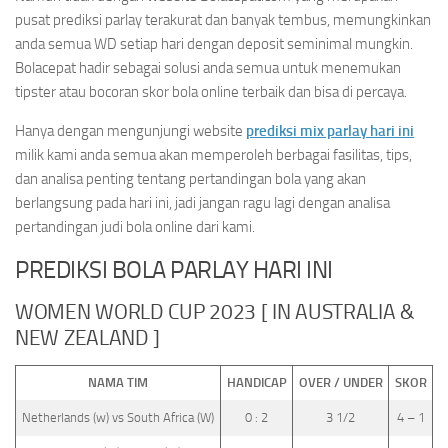
pusat prediksi parlay terakurat dan banyak tembus, memungkinkan
anda semua WD setiap hari dengan deposit seminimal mungkin.
Bolacepat hadir sebagai solusi anda semua untuk menemukan
tipster atau bocoran skor bola online terbaik dan bisa di percaya.
Hanya dengan mengunjungi website
prediksi mix parlay hari ini
milik kami anda semua akan memperoleh berbagai fasilitas, tips,
dan analisa penting tentang pertandingan bola yang akan
berlangsung pada hari ini, jadi jangan ragu lagi dengan analisa
pertandingan judi bola online dari kami.
PREDIKSI BOLA PARLAY HARI INI
WOMEN WORLD CUP 2023 [ IN AUSTRALIA &
NEW ZEALAND ]
NAMA TIM
HANDICAP
OVER / UNDER
SKOR
Netherlands (w) vs South Africa (W)
0 : 2
3 1/2
4 – 1