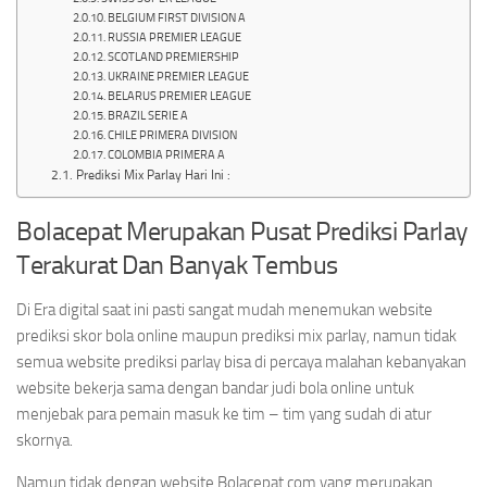
BELGIUM FIRST DIVISION A
RUSSIA PREMIER LEAGUE
SCOTLAND PREMIERSHIP
UKRAINE PREMIER LEAGUE
BELARUS PREMIER LEAGUE
BRAZIL SERIE A
CHILE PRIMERA DIVISION
COLOMBIA PRIMERA A
Prediksi Mix Parlay Hari Ini :
Bolacepat Merupakan Pusat Prediksi Parlay
Terakurat Dan Banyak Tembus
Di Era digital saat ini pasti sangat mudah menemukan website
prediksi skor bola online maupun prediksi mix parlay, namun tidak
semua website prediksi parlay bisa di percaya malahan kebanyakan
website bekerja sama dengan bandar judi bola online untuk
menjebak para pemain masuk ke tim – tim yang sudah di atur
skornya.
Namun tidak dengan website Bolacepat.com yang merupakan