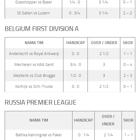
Grasshopper vs Basel
1/4 : 0
3 1/4
0 – 1
St Gallen vs Luzern
0 : 3/4
3 1/4
2 – 2
BELGIUM FIRST DIVISION A
NAMA TIM
HANDICAP
OVER / UNDER
SKOR
Anderlecht vs Royal Antwerp
0 : 0
2 1/2
1 – 1
Mechelen vs KAA Gent
3/4 : 0
3
0 – 4
Westerlo vs Club Brugge
1/2 : 0
3
2 – 3
Kortrijk vs Sint-Truide
0 : 0
2 1/2
0 – 1
RUSSIA PREMIER LEAGUE
OVER /
NAMA TIM
HANDICAP
SKOR
UNDER
Baltika Kaliningrad vs Fakel
0 : 1/4
2 1/4
1 – 1