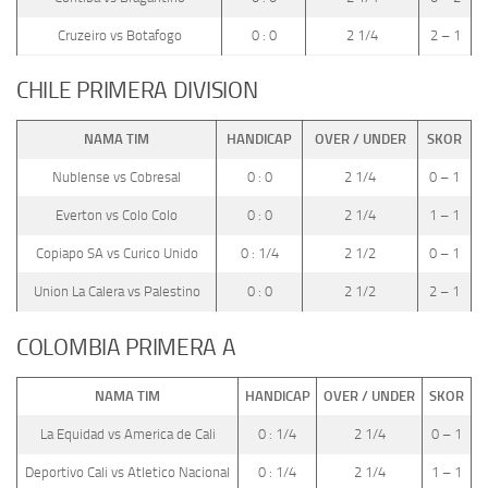
Cruzeiro vs Botafogo
0 : 0
2 1/4
2 – 1
CHILE PRIMERA DIVISION
NAMA TIM
HANDICAP
OVER / UNDER
SKOR
Nublense vs Cobresal
0 : 0
2 1/4
0 – 1
Everton vs Colo Colo
0 : 0
2 1/4
1 – 1
Copiapo SA vs Curico Unido
0 : 1/4
2 1/2
0 – 1
Union La Calera vs Palestino
0 : 0
2 1/2
2 – 1
COLOMBIA PRIMERA A
NAMA TIM
HANDICAP
OVER / UNDER
SKOR
La Equidad vs America de Cali
0 : 1/4
2 1/4
0 – 1
Deportivo Cali vs Atletico Nacional
0 : 1/4
2 1/4
1 – 1