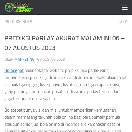
Skip to content
PREDIKSI BOLA
0
PREDIKSI PARLAY AKURAT MALAM INI 06 –
07 AGUSTUS 2023
OLEH
MARKETING
·
6 AGUSTUS 2023
Bolacepat
hadir sebagai website prediksi mix parlay yang
menyediakan prediksi judi bola akurat di dunia pesepakbolaan tanah
air, baik liga inggris, liga spanyol, liga italia, dan liga eropa lainnya,
yang pastinya merupakan pusat prediksi bola parlay terbaik dan
juga terupdate di era saat ini.
Bolacepat punya visi dan misi untuk memberikan kemudahan
dalam memasang taruhan bola online bagi para pemain pemula
ataupun senior judi bola online di indonesia, dikarenakan saat ini
sangat sulit sekali menemukan website prediksi mix parlay yang