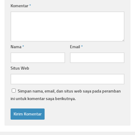
Komentar
*
Nama
*
Email
*
Situs Web
Simpan nama, email, dan situs web saya pada peramban
ini untuk komentar saya berikutnya.