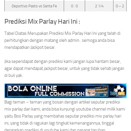
Deportivo Pasto vs Santa Fe
0 : 0
2 1/4
0 – 2
Prediksi Mix Parlay Hari Ini :
Tabel Diatas Merupakan Prediksi Mix Parlay Hari Ini yang telah di
perhitungkan dengan matang oleh admin.. semoga anda bisa
mendapatkan Jackpot besar.
Jika sependapat dengan prediksi kami jangan lupa hantam besar,
agar dapat mendapat jackpot besar, untuk yang tidak sehati jangan
di buli yak.
Bagi teman – teman yang bosan dengan artikel seputar prediksi
mix parlay dari kami, anda bisa kunjungi youtube channel milik kami
yaitu Bos Parlay yang membahas seputar prediksi mix parlay hari
ini, yang tidak di ragukan lagi tingkat kemenangannya, tinggal
dengarkan prediksi di youtube kami dan pasang taruhan.