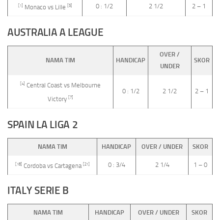
0 : 1/2
2 1/2
2 – 1
[1]
[5]
Monaco vs Lille
AUSTRALIA A LEAGUE
OVER /
NAMA TIM
HANDICAP
SKOR
UNDER
[4]
Central Coast vs Melbourne
0 : 1/2
2 1/2
2 – 1
[7]
Victory
SPAIN LA LIGA 2
NAMA TIM
HANDICAP
OVER / UNDER
SKOR
0 : 3/4
2 1/4
1 – 0
[18]
[21]
Cordoba vs Cartagena
ITALY SERIE B
NAMA TIM
HANDICAP
OVER / UNDER
SKOR