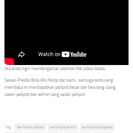
Jika anda ingin mendengarkan silahkan Klik video diatas.
Sekian Predisi Bola
Mix Parlay
dari kami.. semoga anda yang
membaca ini mendapatkan jackpot besar dan berulang ulang..
salam jackpot dari admin yang selalu jackpot.
Tag:
berita bola terbaru
berita bola terkini
berita bola terupdate