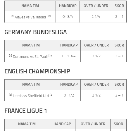
NAMA TIM
HANDICAP
OVER / UNDER
SKOR
0 : 3/4
2 1/4
2 – 1
[13]
[19]
Alaves vs Valladolid
GERMANY BUNDESLIGA
NAMA TIM
HANDICAP
OVER / UNDER
SKOR
0 : 1 3/4
3 1/2
3 – 1
[7]
[15]
Dortmund vs St. Pauli
ENGLISH CHAMPIONSHIP
NAMA TIM
HANDICAP
OVER / UNDER
SKOR
0 : 1/2
2 1/2
2 – 1
[5]
[2]
Leeds vs Sheffield Utd
FRANCE LIGUE 1
NAMA TIM
HANDICAP
OVER / UNDER
SKOR