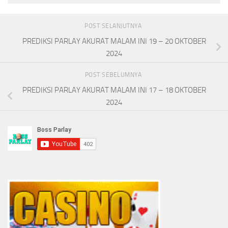
POST SELANJUTNYA
PREDIKSI PARLAY AKURAT MALAM INI 19 – 20 OKTOBER
2024
POST SEBELUMNYA
PREDIKSI PARLAY AKURAT MALAM INI 17 – 18 OKTOBER
2024