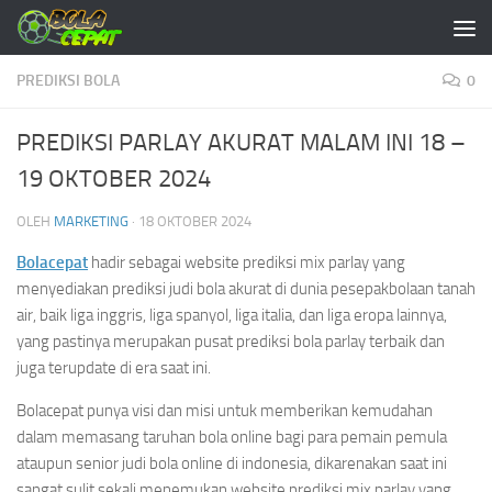
Skip to content
PREDIKSI BOLA
0
PREDIKSI PARLAY AKURAT MALAM INI 18 –
19 OKTOBER 2024
OLEH
MARKETING
·
18 OKTOBER 2024
Bolacepat
hadir sebagai website prediksi mix parlay yang
menyediakan prediksi judi bola akurat di dunia pesepakbolaan tanah
air, baik liga inggris, liga spanyol, liga italia, dan liga eropa lainnya,
yang pastinya merupakan pusat prediksi bola parlay terbaik dan
juga terupdate di era saat ini.
Bolacepat punya visi dan misi untuk memberikan kemudahan
dalam memasang taruhan bola online bagi para pemain pemula
ataupun senior judi bola online di indonesia, dikarenakan saat ini
sangat sulit sekali menemukan website prediksi mix parlay yang