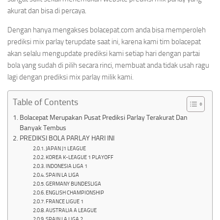
akurat dan bisa di percaya.
Dengan hanya mengakses bolacepat.com anda bisa memperoleh
prediksi mix parlay terupdate saat ini, karena kami tim bolacepat
akan selalu mengupdate prediksi kami setiap hari dengan partai
bola yang sudah di pilih secara rinci, membuat anda tidak usah ragu
lagi dengan prediksi mix parlay milik kami.
Table of Contents
Bolacepat Merupakan Pusat Prediksi Parlay Terakurat Dan
Banyak Tembus
PREDIKSI BOLA PARLAY HARI INI
JAPAN J1 LEAGUE
KOREA K-LEAGUE 1 PLAYOFF
INDONESIA LIGA 1
SPAIN LA LIGA
GERMANY BUNDESLIGA
ENGLISH CHAMPIONSHIP
FRANCE LIGUE 1
AUSTRALIA A LEAGUE
SPAIN LA LIGA 2