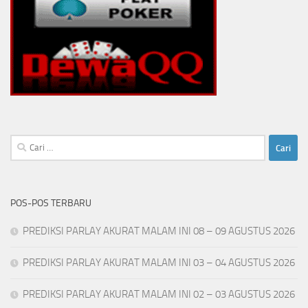
Cari
untuk:
POS-POS TERBARU
PREDIKSI PARLAY AKURAT MALAM INI 08 – 09 AGUSTUS 2026
PREDIKSI PARLAY AKURAT MALAM INI 03 – 04 AGUSTUS 2026
PREDIKSI PARLAY AKURAT MALAM INI 02 – 03 AGUSTUS 2026