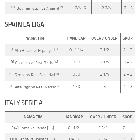
3/4 : 0
2 3/4
3 – 3
[13]
[3]
Bournemouth vs Arsenal
SPAIN LA LIGA
NAMA TIM
HANDICAP
OVER / UNDER
SKOR
0 : 1 1/4
2 1/2
2 – 2
[6]
[13]
Ath.Bilbao vs Espanyol
0 : 0
2 1/4
3 – 2
[5]
[10]
Osasuna vs Real Betis
0 : 0
2 1/4
2 – 2
[11]
[15]
Girona vs Real Sociedad
1 : 0
3
1 – 3
[9]
[2]
Celta Vigo vs Real Madrid
ITALY SERIE A
NAMA TIM
HANDICAP
OVER / UNDER
SKOR
0 : 1/2
2 3/4
2 – 1
[14]
Como vs
Parma
[15]
1/4 : 0
2 1/4
3 – 3
[18]
Genoa vs
Bologna
[13]