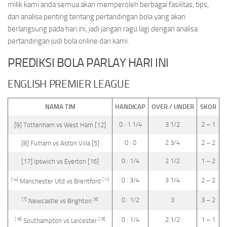
milik kami anda semua akan memperoleh berbagai fasilitas, tips,
dan analisa penting tentang pertandingan bola yang akan
berlangsung pada hari ini, jadi jangan ragu lagi dengan analisa
pertandingan judi bola online dari kami.
PREDIKSI BOLA PARLAY HARI INI
ENGLISH PREMIER LEAGUE
NAMA TIM
HANDICAP
OVER / UNDER
SKOR
0 : 1 1/4
3 1/2
2 – 1
[9]
Tottenham vs
West Ham
[12]
0 : 0
2 3/4
2 – 2
[8]
Fulham vs
Aston Villa
[5]
0 : 1/4
2 1/2
1 – 2
[17]
Ipswich vs
Everton
[16]
0 : 3/4
3 1/4
2 – 2
[14]
[11]
Manchester Utd vs Brentford
0 : 1/2
3
3 – 2
[7]
[6]
Newcastle vs Brighton
0 : 1/4
2 1/2
1 – 1
[19]
[15]
Southampton vs Leicester