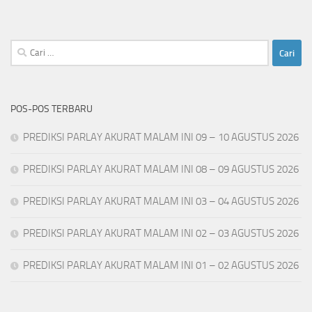
Cari
untuk:
POS-POS TERBARU
PREDIKSI PARLAY AKURAT MALAM INI 09 – 10 AGUSTUS 2026
PREDIKSI PARLAY AKURAT MALAM INI 08 – 09 AGUSTUS 2026
PREDIKSI PARLAY AKURAT MALAM INI 03 – 04 AGUSTUS 2026
PREDIKSI PARLAY AKURAT MALAM INI 02 – 03 AGUSTUS 2026
PREDIKSI PARLAY AKURAT MALAM INI 01 – 02 AGUSTUS 2026