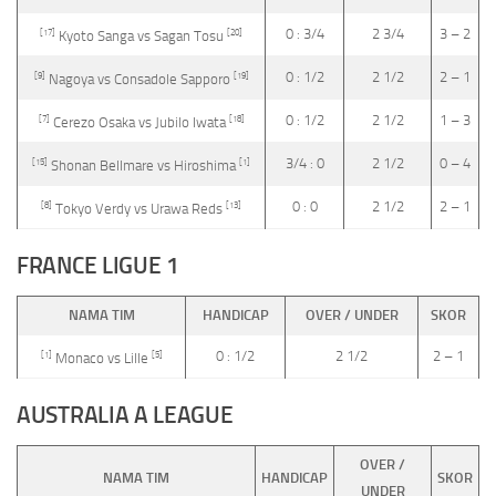
0 : 3/4
2 3/4
3 – 2
[17]
[20]
Kyoto Sanga vs Sagan Tosu
0 : 1/2
2 1/2
2 – 1
[9]
[19]
Nagoya vs Consadole Sapporo
0 : 1/2
2 1/2
1 – 3
[7]
[18]
Cerezo Osaka vs Jubilo Iwata
3/4 : 0
2 1/2
0 – 4
[15]
[1]
Shonan Bellmare vs Hiroshima
0 : 0
2 1/2
2 – 1
[8]
[13]
Tokyo Verdy vs Urawa Reds
FRANCE LIGUE 1
NAMA TIM
HANDICAP
OVER / UNDER
SKOR
0 : 1/2
2 1/2
2 – 1
[1]
[5]
Monaco vs Lille
AUSTRALIA A LEAGUE
OVER /
NAMA TIM
HANDICAP
SKOR
UNDER