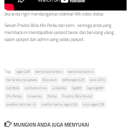
Jika anda ingin mendengarkan silahkan Klik video diatas.
Sekian Predisi Bola
Mix Parlay
dari kami.. semoga anda yang
membaca ini mendapatkan jackpot besar dan berulang ulang..
salam jackpot dari admin yang selalu jackpot.
Tag:
agen228
berita bola terbaru
berita bola terkini
berita bola terupdate
Bola Jalan
daftaragen228
euro 2024
Judi Bola
judi bola online
judiparlay
liga88
loginliga88
Mix Parlay
mixparlay
Parlay
Prediksi Bola Akurat
prediksi bola hari ini
prediksi parlay agen228
situs agen228
MUNGKIN ANDA JUGA MENYUKAI