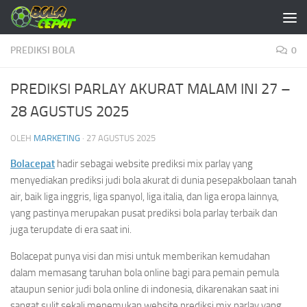
Skip to content
PREDIKSI BOLA
0
PREDIKSI PARLAY AKURAT MALAM INI 27 –
28 AGUSTUS 2025
OLEH
MARKETING
·
27 AGUSTUS 2025
Bolacepat
hadir sebagai website prediksi mix parlay yang
menyediakan prediksi judi bola akurat di dunia pesepakbolaan tanah
air, baik liga inggris, liga spanyol, liga italia, dan liga eropa lainnya,
yang pastinya merupakan pusat prediksi bola parlay terbaik dan
juga terupdate di era saat ini.
Bolacepat punya visi dan misi untuk memberikan kemudahan
dalam memasang taruhan bola online bagi para pemain pemula
ataupun senior judi bola online di indonesia, dikarenakan saat ini
sangat sulit sekali menemukan website prediksi mix parlay yang