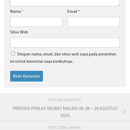
Nama
*
Email
*
Situs Web
Simpan nama, email, dan situs web saya pada peramban
ini untuk komentar saya berikutnya.
POST SELANJUTNYA
PREDIKSI PARLAY AKURAT MALAM INI 28 – 29 AGUSTUS
2025
POST SEBELUMNYA