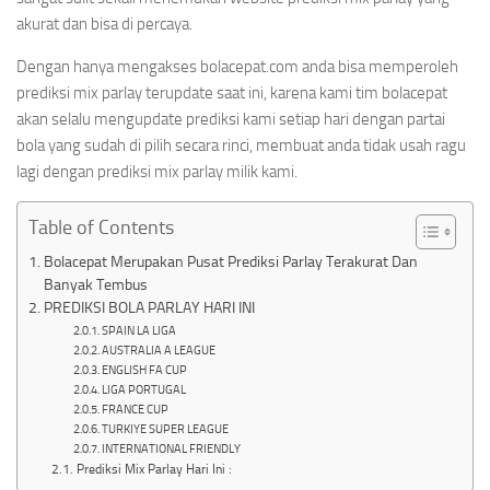
akurat dan bisa di percaya.
Dengan hanya mengakses bolacepat.com anda bisa memperoleh
prediksi mix parlay terupdate saat ini, karena kami tim bolacepat
akan selalu mengupdate prediksi kami setiap hari dengan partai
bola yang sudah di pilih secara rinci, membuat anda tidak usah ragu
lagi dengan prediksi mix parlay milik kami.
Table of Contents
Bolacepat Merupakan Pusat Prediksi Parlay Terakurat Dan
Banyak Tembus
PREDIKSI BOLA PARLAY HARI INI
SPAIN LA LIGA
AUSTRALIA A LEAGUE
ENGLISH FA CUP
LIGA PORTUGAL
FRANCE CUP
TURKIYE SUPER LEAGUE
INTERNATIONAL FRIENDLY
Prediksi Mix Parlay Hari Ini :