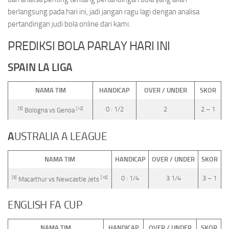
berlangsung pada hari ini, jadi jangan ragu lagi dengan analisa
pertandingan judi bola online dari kami.
PREDIKSI BOLA PARLAY HARI INI
SPAIN LA LIGA
NAMA TIM
HANDICAP
OVER / UNDER
SKOR
0 : 1/2
2
2 – 1
[5]
[12]
Bologna vs Genoa
A
USTRALIA A LEAGUE
NAMA TIM
HANDICAP
OVER / UNDER
SKOR
0 : 1/4
3 1/4
3 – 1
[5]
[10]
Macarthur vs Newcastle Jets
ENGLISH FA CUP
NAMA TIM
HANDICAP
OVER / UNDER
SKOR