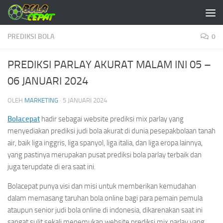
Skip to content
PREDIKSI BOLA
0
PREDIKSI PARLAY AKURAT MALAM INI 05 –
06 JANUARI 2024
OLEH
MARKETING
·
5 JANUARI 2024
Bolacepat
hadir sebagai website prediksi mix parlay yang
menyediakan prediksi judi bola akurat di dunia pesepakbolaan tanah
air, baik liga inggris, liga spanyol, liga italia, dan liga eropa lainnya,
yang pastinya merupakan pusat prediksi bola parlay terbaik dan
juga terupdate di era saat ini.
Bolacepat punya visi dan misi untuk memberikan kemudahan
dalam memasang taruhan bola online bagi para pemain pemula
ataupun senior judi bola online di indonesia, dikarenakan saat ini
sangat sulit sekali menemukan website prediksi mix parlay yang