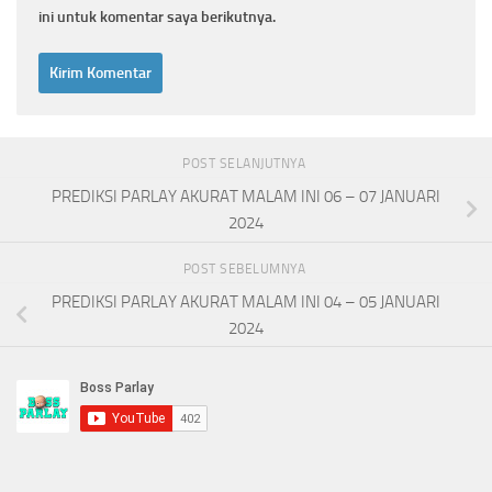
ini untuk komentar saya berikutnya.
POST SELANJUTNYA
PREDIKSI PARLAY AKURAT MALAM INI 06 – 07 JANUARI
2024
POST SEBELUMNYA
PREDIKSI PARLAY AKURAT MALAM INI 04 – 05 JANUARI
2024