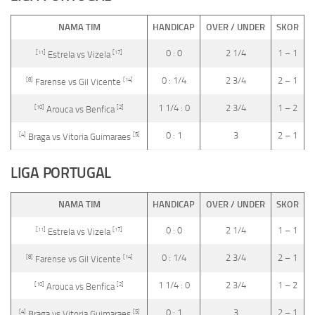
NAMA TIM
HANDICAP
OVER / UNDER
SKOR
0 : 0
2 1/4
1 – 1
[11]
[17]
Estrela vs Vizela
0 : 1/4
2 3/4
2 – 1
[8]
[14]
Farense vs Gil Vicente
1 1/4 : 0
2 3/4
1 – 2
[10]
[2]
Arouca vs Benfica
0 : 1
3
2 – 1
[4]
[5]
Braga vs Vitoria Guimaraes
LIGA PORTUGAL
NAMA TIM
HANDICAP
OVER / UNDER
SKOR
0 : 0
2 1/4
1 – 1
[11]
[17]
Estrela vs Vizela
0 : 1/4
2 3/4
2 – 1
[8]
[14]
Farense vs Gil Vicente
1 1/4 : 0
2 3/4
1 – 2
[10]
[2]
Arouca vs Benfica
0 : 1
3
2 – 1
[4]
[5]
Braga vs Vitoria Guimaraes