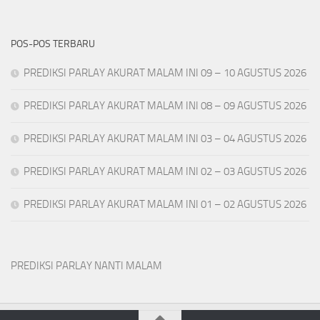
POS-POS TERBARU
PREDIKSI PARLAY AKURAT MALAM INI 09 – 10 AGUSTUS 2026
PREDIKSI PARLAY AKURAT MALAM INI 08 – 09 AGUSTUS 2026
PREDIKSI PARLAY AKURAT MALAM INI 03 – 04 AGUSTUS 2026
PREDIKSI PARLAY AKURAT MALAM INI 02 – 03 AGUSTUS 2026
PREDIKSI PARLAY AKURAT MALAM INI 01 – 02 AGUSTUS 2026
PREDIKSI PARLAY NANTI MALAM