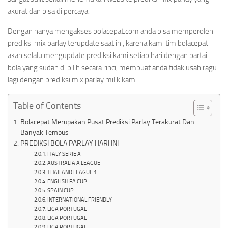
akurat dan bisa di percaya.
Dengan hanya mengakses bolacepat.com anda bisa memperoleh
prediksi mix parlay terupdate saat ini, karena kami tim bolacepat
akan selalu mengupdate prediksi kami setiap hari dengan partai
bola yang sudah di pilih secara rinci, membuat anda tidak usah ragu
lagi dengan prediksi mix parlay milik kami.
Table of Contents
Bolacepat Merupakan Pusat Prediksi Parlay Terakurat Dan
Banyak Tembus
PREDIKSI BOLA PARLAY HARI INI
ITALY SERIE A
AUSTRALIA A LEAGUE
THAILAND LEAGUE 1
ENGLISH FA CUP
SPAIN CUP
INTERNATIONAL FRIENDLY
LIGA PORTUGAL
LIGA PORTUGAL
LIGA PORTUGAL