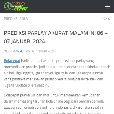
Skip to content
PREDIKSI BOLA
0
PREDIKSI PARLAY AKURAT MALAM INI 06 –
07 JANUARI 2024
OLEH
MARKETING
·
6 JANUARI 2024
Bolacepat
hadir sebagai website prediksi mix parlay yang
menyediakan prediksi judi bola akurat di dunia pesepakbolaan tanah
air, baik liga inggris, liga spanyol, liga italia, dan liga eropa lainnya,
yang pastinya merupakan pusat prediksi bola parlay terbaik dan
juga terupdate di era saat ini.
Bolacepat punya visi dan misi untuk memberikan kemudahan
dalam memasang taruhan bola online bagi para pemain pemula
ataupun senior judi bola online di indonesia, dikarenakan saat ini
sangat sulit sekali menemukan website prediksi mix parlay yang