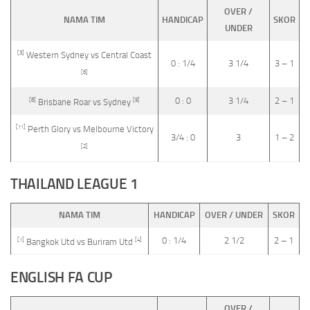
OVER /
NAMA TIM
HANDICAP
SKOR
UNDER
[3]
Western Sydney vs Central Coast
0 : 1/4
3 1/4
3 – 1
[6]
0 : 0
3 1/4
2 – 1
[8]
[9]
Brisbane Roar vs Sydney
[11]
Perth Glory vs Melbourne Victory
3/4 : 0
3
1 – 2
[2]
THAILAND LEAGUE 1
NAMA TIM
HANDICAP
OVER / UNDER
SKOR
0 : 1/4
2 1/2
2 – 1
[1]
[4]
Bangkok Utd vs Buriram Utd
ENGLISH FA CUP
OVER /