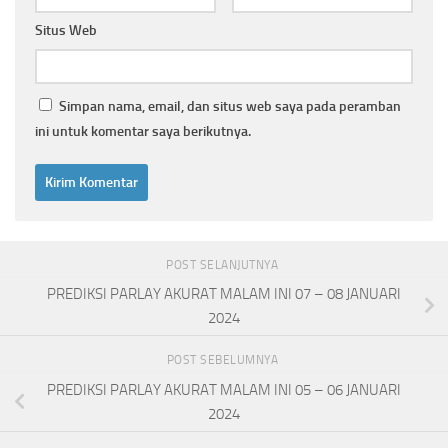
Situs Web
Simpan nama, email, dan situs web saya pada peramban
ini untuk komentar saya berikutnya.
POST SELANJUTNYA
PREDIKSI PARLAY AKURAT MALAM INI 07 – 08 JANUARI
2024
POST SEBELUMNYA
PREDIKSI PARLAY AKURAT MALAM INI 05 – 06 JANUARI
2024