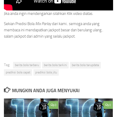
Jika anda ingin mendengarkan silahkan Klik video diatas.
Sekian Predisi Bola
Mix Parlay
dari kami.. semoga anda yang
membaca ini mendapatkan jackpot besar dan berulang ulang..
salam jackpot dari admin yang selalu jackpot.
Tag:
berita bola terbaru
berita bola terkini
berita bola terupdate
prediksi bola cepat
prediksi bola jitu
MUNGKIN ANDA JUGA MENYUKAI
0
0