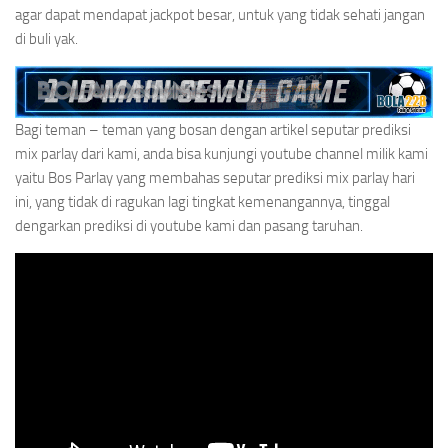
agar dapat mendapat jackpot besar, untuk yang tidak sehati jangan
di buli yak.
Bagi teman – teman yang bosan dengan artikel seputar prediksi
mix parlay dari kami, anda bisa kunjungi youtube channel milik kami
yaitu Bos Parlay yang membahas seputar prediksi mix parlay hari
ini, yang tidak di ragukan lagi tingkat kemenangannya, tinggal
dengarkan prediksi di youtube kami dan pasang taruhan.