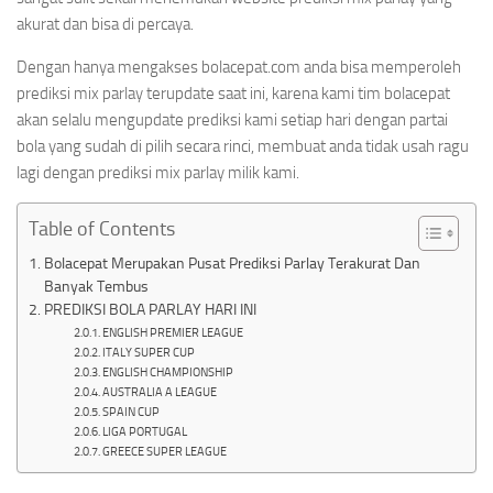
akurat dan bisa di percaya.
Dengan hanya mengakses bolacepat.com anda bisa memperoleh
prediksi mix parlay terupdate saat ini, karena kami tim bolacepat
akan selalu mengupdate prediksi kami setiap hari dengan partai
bola yang sudah di pilih secara rinci, membuat anda tidak usah ragu
lagi dengan prediksi mix parlay milik kami.
Table of Contents
Bolacepat Merupakan Pusat Prediksi Parlay Terakurat Dan
Banyak Tembus
PREDIKSI BOLA PARLAY HARI INI
ENGLISH PREMIER LEAGUE
ITALY SUPER CUP
ENGLISH CHAMPIONSHIP
AUSTRALIA A LEAGUE
SPAIN CUP
LIGA PORTUGAL
GREECE SUPER LEAGUE