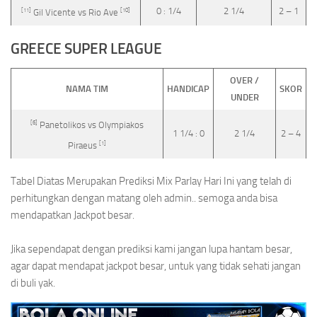
0 : 1/4
2 1/4
2 – 1
[11]
[10]
Gil Vicente vs Rio Ave
GREECE SUPER LEAGUE
OVER /
NAMA TIM
HANDICAP
SKOR
UNDER
[6]
Panetolikos vs Olympiakos
1 1/4 : 0
2 1/4
2 – 4
[1]
Piraeus
Tabel Diatas Merupakan Prediksi Mix Parlay Hari Ini yang telah di
perhitungkan dengan matang oleh admin.. semoga anda bisa
mendapatkan Jackpot besar.
Jika sependapat dengan prediksi kami jangan lupa hantam besar,
agar dapat mendapat jackpot besar, untuk yang tidak sehati jangan
di buli yak.