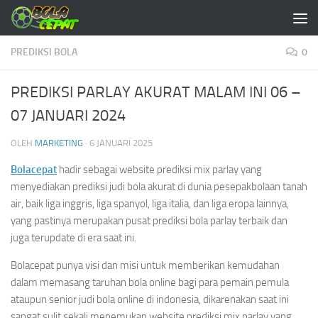
Skip to content
PREDIKSI BOLA
0
PREDIKSI PARLAY AKURAT MALAM INI 06 –
07 JANUARI 2024
OLEH
MARKETING
·
6 JANUARI 2025
Bolacepat
hadir sebagai website prediksi mix parlay yang
menyediakan prediksi judi bola akurat di dunia pesepakbolaan tanah
air, baik liga inggris, liga spanyol, liga italia, dan liga eropa lainnya,
yang pastinya merupakan pusat prediksi bola parlay terbaik dan
juga terupdate di era saat ini.
Bolacepat punya visi dan misi untuk memberikan kemudahan
dalam memasang taruhan bola online bagi para pemain pemula
ataupun senior judi bola online di indonesia, dikarenakan saat ini
sangat sulit sekali menemukan website prediksi mix parlay yang