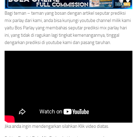
Bagi teman – teman yang bosan dengan artikel seputar prediksi
mix parlay dari kami, anda bisa kunjungi youtube channel milik kami
yaitu Bos Parlay yang membahas seputar prediksi mix parlay hari
ini, yang tidak di ragukan lagi tingkat kemenangannya, tinggal
dengarkan prediksi di youtube kami dan pasang taruhan.
Jika anda ingin mendengarkan silahkan Klik video diatas.