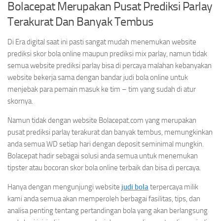
Bolacepat Merupakan Pusat Prediksi Parlay
Terakurat Dan Banyak Tembus
Di Era digital saat ini pasti sangat mudah menemukan website
prediksi skor bola online maupun prediksi mix parlay, namun tidak
semua website prediksi parlay bisa di percaya malahan kebanyakan
website bekerja sama dengan bandar judi bola online untuk
menjebak para pemain masuk ke tim – tim yang sudah di atur
skornya.
Namun tidak dengan website Bolacepat.com yang merupakan
pusat prediksi parlay terakurat dan banyak tembus, memungkinkan
anda semua WD setiap hari dengan deposit seminimal mungkin.
Bolacepat hadir sebagai solusi anda semua untuk menemukan
tipster atau bocoran skor bola online terbaik dan bisa di percaya.
Hanya dengan mengunjungi website
judi bola
terpercaya milik
kami anda semua akan memperoleh berbagai fasilitas, tips, dan
analisa penting tentang pertandingan bola yang akan berlangsung