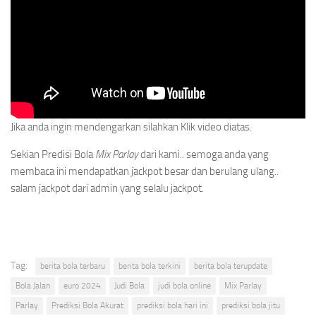
Jika anda ingin mendengarkan silahkan Klik video diatas.
Sekian Predisi Bola
Mix Parlay
dari kami.. semoga anda yang
membaca ini mendapatkan jackpot besar dan berulang ulang..
salam jackpot dari admin yang selalu jackpot.
Tag:
berita bola terbaru
berita bola terkini
berita bola terupdate
Bola Jalan
euro 2024
Judi Bola
judi bola online
Mix Parlay
Parlay
Prediksi Bola Akurat
prediksi bola hari ini
prediksi bola jitu