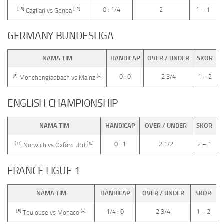
0 : 1/4
2
1 – 1
[15]
[12]
Cagliari vs Genoa
GERMANY BUNDESLIGA
NAMA TIM
HANDICAP
OVER / UNDER
SKOR
0 : 0
2 3/4
1 – 2
[8]
[4]
Monchengladbach vs Mainz
ENGLISH CHAMPIONSHIP
NAMA TIM
HANDICAP
OVER / UNDER
SKOR
0 : 1
2 1/2
2 – 1
[11]
[18]
Norwich vs Oxford Utd
FRANCE LIGUE 1
NAMA TIM
HANDICAP
OVER / UNDER
SKOR
1/4 : 0
2 3/4
1 – 2
[8]
[4]
Toulouse vs Monaco