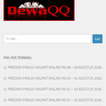
Cari
untuk:
POS-POS TERBARU
PREDIKSI PARLAY AKURAT MALAM INI 08 – 09 AGUSTUS 2026
PREDIKSI PARLAY AKURAT MALAM INI 03 – 04 AGUSTUS 2026
PREDIKSI PARLAY AKURAT MALAM INI 02 – 03 AGUSTUS 2026
PREDIKSI PARLAY AKURAT MALAM INI 01 – 02 AGUSTUS 2026