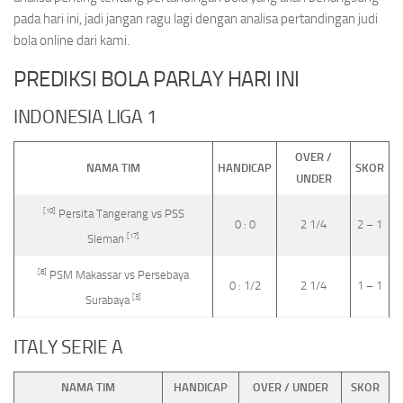
pada hari ini, jadi jangan ragu lagi dengan analisa pertandingan judi
bola online dari kami.
PREDIKSI BOLA PARLAY HARI INI
INDONESIA LIGA 1
OVER /
NAMA TIM
HANDICAP
SKOR
UNDER
[10]
Persita Tangerang vs PSS
0 : 0
2 1/4
2 – 1
[17]
Sleman
[8]
PSM Makassar vs Persebaya
0 : 1/2
2 1/4
1 – 1
[3]
Surabaya
ITALY SERIE A
NAMA TIM
HANDICAP
OVER / UNDER
SKOR