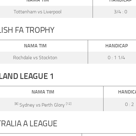
Tottenham vs Liverpool
3/4 : 0
ISH FA TROPHY
NAMA TIM
HANDICAP
Rochdale vs Stockton
0 : 1 1/4
LAND LEAGUE 1
NAMA TIM
HANDIC
0 : 2
[8]
[12]
Sydney vs Perth Glory
RALIA A LEAGUE