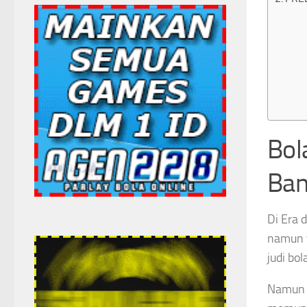
Bol
Ban
Di Era 
namun t
judi bo
Namun t