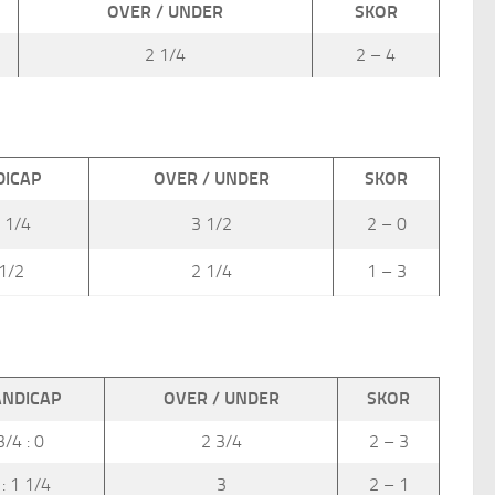
OVER / UNDER
SKOR
2 1/4
2 – 4
ICAP
OVER / UNDER
SKOR
2 1/4
3 1/2
2 – 0
 1/2
2 1/4
1 – 3
NDICAP
OVER / UNDER
SKOR
3/4 : 0
2 3/4
2 – 3
 : 1 1/4
3
2 – 1