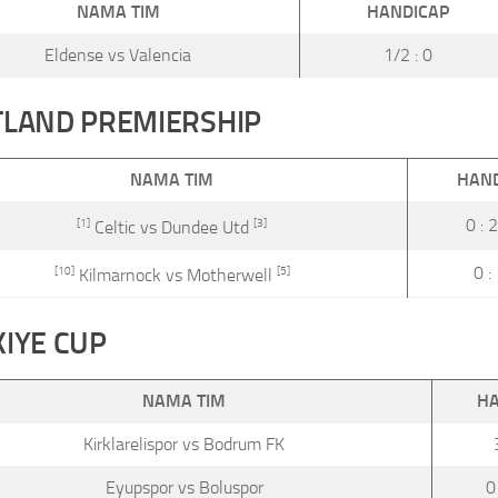
NAMA TIM
HANDICAP
Eldense vs Valencia
1/2 : 0
TLAND PREMIERSHIP
NAMA TIM
HAND
0 : 
[1]
[3]
Celtic vs Dundee Utd
0 :
[10]
[5]
Kilmarnock vs Motherwell
IYE CUP
NAMA TIM
HA
Kirklarelispor vs Bodrum FK
Eyupspor vs Boluspor
0