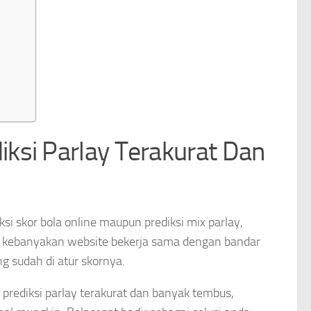
ksi Parlay Terakurat Dan
si skor bola online maupun prediksi mix parlay,
an kebanyakan website bekerja sama dengan bandar
g sudah di atur skornya.
rediksi parlay terakurat dan banyak tembus,