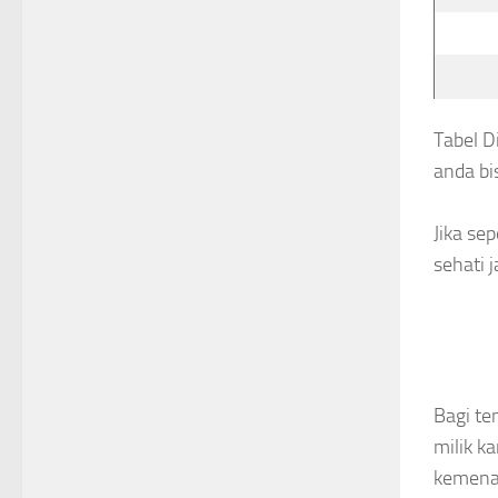
Tabel D
anda bi
Jika se
sehati j
Bagi te
milik k
kemenan