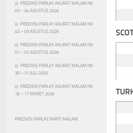
PREDIKSI PARLAY AKURAT MALAM INI
03 – 04 AGUSTUS 2026
PREDIKSI PARLAY AKURAT MALAM INI
SCO
02 – 03 AGUSTUS 2026
PREDIKSI PARLAY AKURAT MALAM INI
01 – 02 AGUSTUS 2026
PREDIKSI PARLAY AKURAT MALAM INI
30 – 31 JULI 2026
PREDIKSI PARLAY AKURAT MALAM INI
TURK
16 – 17 MARET 2026
PREDIKSI PARLAY NANTI MALAM