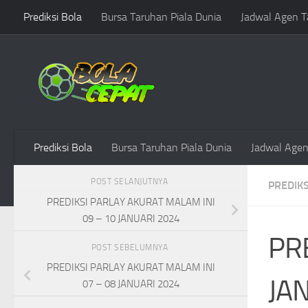
Prediksi Bola
Bursa Taruhan Piala Dunia
Jadwal Agen T
Skip to content
Prediksi Bola
Bursa Taruhan Piala Dunia
Jadwal Agen
POST SELANJUTNYA
PREDIKS
PREDIKSI PARLAY AKURAT MALAM INI
09 – 10 JANUARI 2024
PR
POST SEBELUMNYA
PREDIKSI PARLAY AKURAT MALAM INI
JA
07 – 08 JANUARI 2024