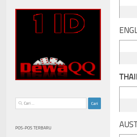
ENGL
THAI
Cari
untuk:
AUST
POS-POS TERBARU